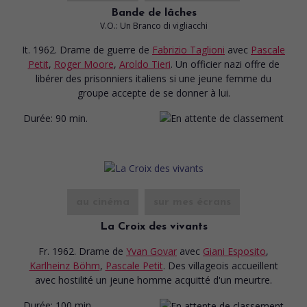
Bande de lâches
V.O.: Un Branco di vigliacchi
It. 1962. Drame de guerre
de
Fabrizio Taglioni
avec
Pascale
Petit
,
Roger Moore
,
Aroldo Tieri
. Un officier nazi offre de
libérer des prisonniers italiens si une jeune femme du
groupe accepte de se donner à lui.
Durée:
90 min.
au cinéma
sur mes écrans
La Croix des vivants
Fr. 1962. Drame
de
Yvan Govar
avec
Giani Esposito
,
Karlheinz Böhm
,
Pascale Petit
. Des villageois accueillent
avec hostilité un jeune homme acquitté d'un meurtre.
Durée:
100 min.