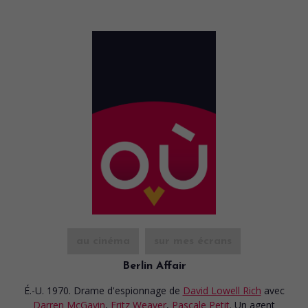
au cinéma
sur mes écrans
Berlin Affair
É.-U. 1970. Drame d'espionnage
de
David Lowell Rich
avec
Darren McGavin
,
Fritz Weaver
,
Pascale Petit
. Un agent