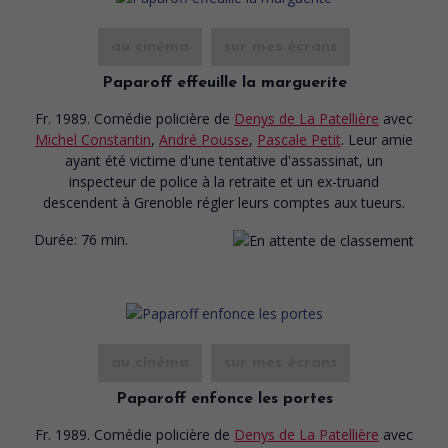
au cinéma
sur mes écrans
Paparoff effeuille la marguerite
Fr. 1989. Comédie policière
de
Denys de La Patellière
avec
Michel Constantin
,
André Pousse
,
Pascale Petit
. Leur amie
ayant été victime d'une tentative d'assassinat, un
inspecteur de police à la retraite et un ex-truand
descendent à Grenoble régler leurs comptes aux tueurs.
Durée:
76 min.
au cinéma
sur mes écrans
Paparoff enfonce les portes
Fr. 1989. Comédie policière
de
Denys de La Patellière
avec