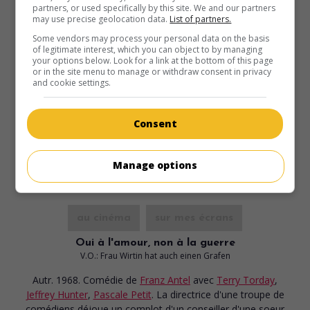
partners, or used specifically by this site. We and our partners
may use precise geolocation data.
List of partners.
Some vendors may process your personal data on the basis
of legitimate interest, which you can object to by managing
your options below. Look for a link at the bottom of this page
or in the site menu to manage or withdraw consent in privacy
and cookie settings.
Consent
Manage options
au cinéma
sur mes écrans
Oui à l'amour, non à la guerre
V.O.: Frau Wirtin hat auch einen Grafen
Autr. 1968. Comédie
de
Franz Antel
avec
Terry Torday
,
Jeffrey Hunter
,
Pascale Petit
. La directrice d'une troupe de
comédiens déjoue un complot d'un conseiller d'une soeur