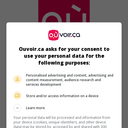
Ouvoir.ca asks for your consent to
au cinéma
sur mes écrans
use your personal data for the
following purposes:
Ringo, cherche une place pour mourir
V.O.: Joe... cercati un posto per morire
Personalised advertising and content, advertising and
It. 1968. Western
de
Giuliano Carnimeo
avec
Jeffrey Hunter
,
content measurement, audience research and
services development
Pascale Petit
,
Gianni Pallavicino
. Une femme recrute des
pistoleros pour sauver son mari cerné par des bandits dans
Store and/or access information on a device
une mine.
Durée:
90 min.
Learn more
Your personal data will be processed and information from
your device (cookies, unique identifiers, and other device
data) may be stored by, accessed by and shared with 300