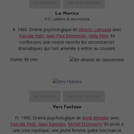
au cinéma
sur mes écrans
La Novice
V.O.: Lettere di una novizia
It. 1960. Drame psychologique
de
Alberto Lattuada
avec
Pascale Petit
,
Jean-Paul Belmondo
,
Hella Petri
. En
confession, une novice raconte les circonstances
dramatiques qui l'ont amenée à entrer au couvent.
Durée:
90 min.
au cinéma
sur mes écrans
Vers l'extase
Fr. 1960. Drame psychologique
de
René Wheeler
avec
Pascale Petit
,
Giani Esposito
,
Michel Etcheverry
. En proie à
une crise mystique, une jeune femme quitte son mari et