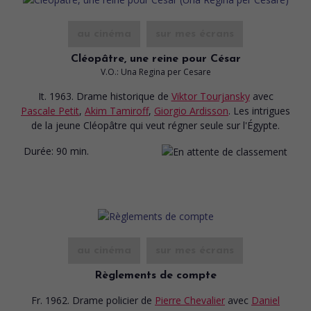
au cinéma
sur mes écrans
Cléopâtre, une reine pour César
V.O.: Una Regina per Cesare
It. 1963. Drame historique
de
Viktor Tourjansky
avec
Pascale Petit
,
Akim Tamiroff
,
Giorgio Ardisson
. Les intrigues
de la jeune Cléopâtre qui veut régner seule sur l'Égypte.
Durée:
90 min.
au cinéma
sur mes écrans
Règlements de compte
Fr. 1962. Drame policier
de
Pierre Chevalier
avec
Daniel