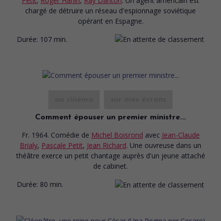
Petit
,
Roger Hanin
,
Ray Danton
. Un agent américain est
chargé de détruire un réseau d'espionnage soviétique
opérant en Espagne.
Durée:
107 min.
au cinéma
sur mes écrans
Comment épouser un premier ministre...
Fr. 1964. Comédie
de
Michel Boisrond
avec
Jean-Claude
Brialy
,
Pascale Petit
,
Jean Richard
. Une ouvreuse dans un
théâtre exerce un petit chantage auprès d'un jeune attaché
de cabinet.
Durée:
80 min.