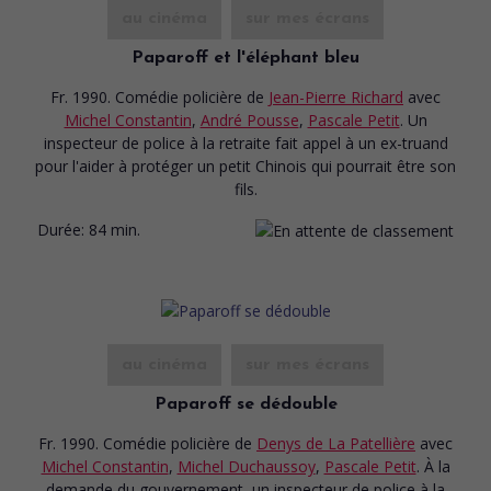
au cinéma
sur mes écrans
Paparoff et l'éléphant bleu
Fr. 1990. Comédie policière
de
Jean-Pierre Richard
avec
Michel Constantin
,
André Pousse
,
Pascale Petit
. Un
inspecteur de police à la retraite fait appel à un ex-truand
pour l'aider à protéger un petit Chinois qui pourrait être son
fils.
Durée:
84 min.
au cinéma
sur mes écrans
Paparoff se dédouble
Fr. 1990. Comédie policière
de
Denys de La Patellière
avec
Michel Constantin
,
Michel Duchaussoy
,
Pascale Petit
. À la
demande du gouvernement, un inspecteur de police à la