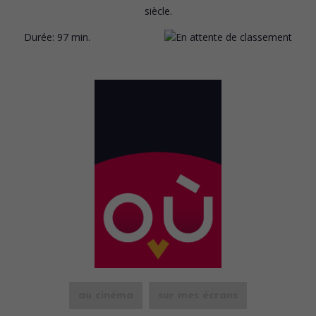
siècle.
Durée:
97 min.
au cinéma
sur mes écrans