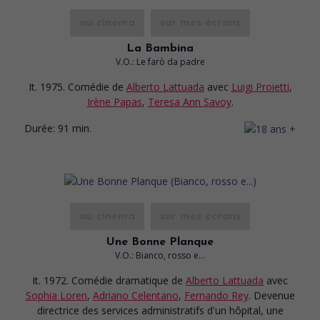
au cinéma
sur mes écrans
La Bambina
V.O.: Le farò da padre
It. 1975. Comédie
de
Alberto Lattuada
avec
Luigi Proietti
,
Irène Papas
,
Teresa Ann Savoy
.
Durée:
91 min.
au cinéma
sur mes écrans
Une Bonne Planque
V.O.: Bianco, rosso e...
It. 1972. Comédie dramatique
de
Alberto Lattuada
avec
Sophia Loren
,
Adriano Celentano
,
Fernando Rey
. Devenue
directrice des services administratifs d'un hôpital, une