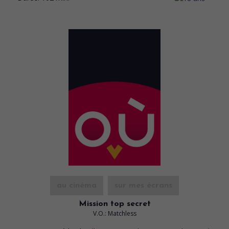
au cinéma
sur mes écrans
Mission top secret
V.O.: Matchless