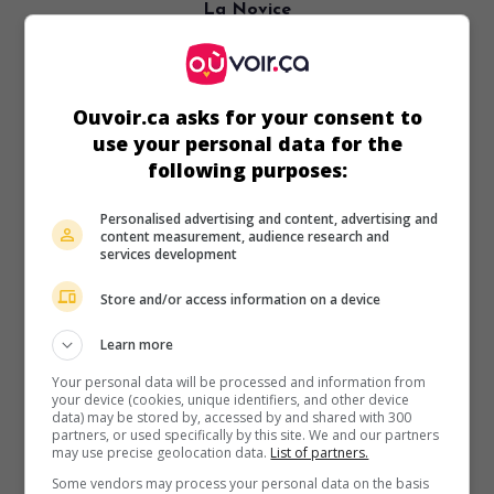
La Novice
V.O.: Lettere di una novizia
It. 1960. Drame psychologique
de
Alberto Lattuada
avec
Pascale Petit
,
Jean-Paul Belmondo
,
Hella Petri
. En
Ouvoir.ca asks for your consent to
confession, une novice raconte les circonstances
dramatiques qui l'ont amenée à entrer au couvent.
use your personal data for the
following purposes:
Durée:
90 min.
Personalised advertising and content, advertising and
content measurement, audience research and
services development
Store and/or access information on a device
Learn more
Your personal data will be processed and information from
your device (cookies, unique identifiers, and other device
data) may be stored by, accessed by and shared with 300
partners, or used specifically by this site. We and our partners
may use precise geolocation data.
List of partners.
Some vendors may process your personal data on the basis