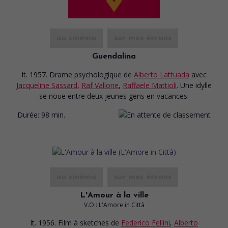
au cinéma
sur mes écrans
Guendalina
It. 1957. Drame psychologique
de
Alberto Lattuada
avec
Jacqueline Sassard
,
Raf Vallone
,
Raffaele Mattioli
. Une idylle
se noue entre deux jeunes gens en vacances.
Durée:
98 min.
au cinéma
sur mes écrans
L'Amour à la ville
V.O.: L'Amore in Città
It. 1956. Film à sketches
de
Federico Fellini
,
Alberto