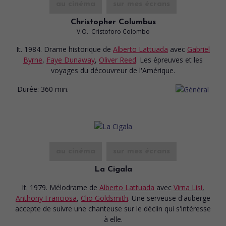
au cinéma
sur mes écrans
Christopher Columbus
V.O.: Cristoforo Colombo
It. 1984. Drame historique
de
Alberto Lattuada
avec
Gabriel
Byrne
,
Faye Dunaway
,
Oliver Reed
. Les épreuves et les
voyages du découvreur de l'Amérique.
Durée:
360 min.
au cinéma
sur mes écrans
La Cigala
It. 1979. Mélodrame
de
Alberto Lattuada
avec
Virna Lisi
,
Anthony Franciosa
,
Clio Goldsmith
. Une serveuse d'auberge
accepte de suivre une chanteuse sur le déclin qui s'intéresse
à elle.