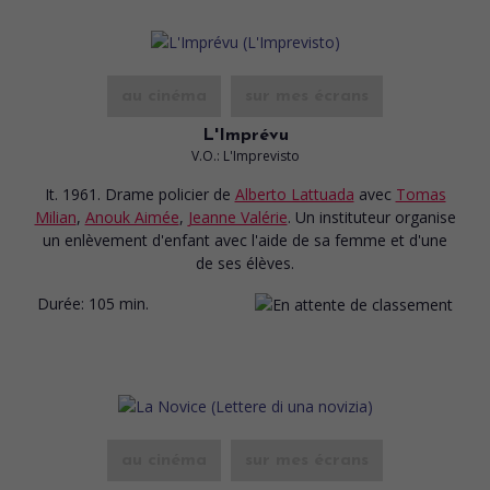
au cinéma
sur mes écrans
L'Imprévu
V.O.: L'Imprevisto
It. 1961. Drame policier
de
Alberto Lattuada
avec
Tomas
Milian
,
Anouk Aimée
,
Jeanne Valérie
. Un instituteur organise
un enlèvement d'enfant avec l'aide de sa femme et d'une
de ses élèves.
Durée:
105 min.
au cinéma
sur mes écrans