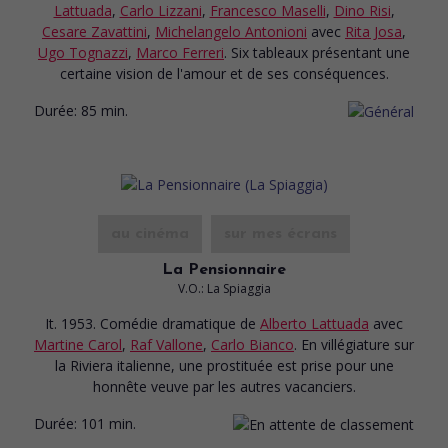
Lattuada
,
Carlo Lizzani
,
Francesco Maselli
,
Dino Risi
,
Cesare Zavattini
,
Michelangelo Antonioni
avec
Rita Josa
,
Ugo Tognazzi
,
Marco Ferreri
. Six tableaux présentant une
certaine vision de l'amour et de ses conséquences.
Durée:
85 min.
au cinéma
sur mes écrans
La Pensionnaire
V.O.: La Spiaggia
It. 1953. Comédie dramatique
de
Alberto Lattuada
avec
Martine Carol
,
Raf Vallone
,
Carlo Bianco
. En villégiature sur
la Riviera italienne, une prostituée est prise pour une
honnête veuve par les autres vacanciers.
Durée:
101 min.