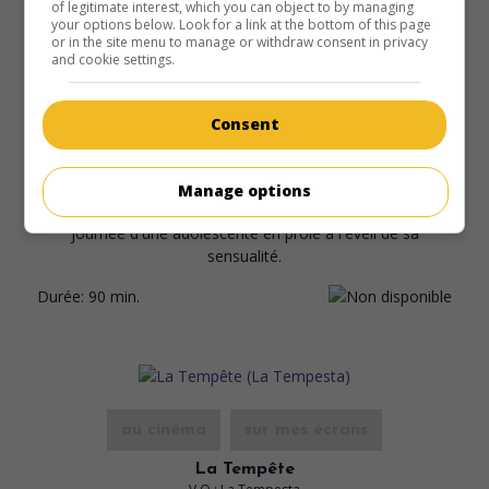
of legitimate interest, which you can object to by managing
your options below. Look for a link at the bottom of this page
or in the site menu to manage or withdraw consent in privacy
and cookie settings.
au cinéma
sur mes écrans
Consent
Les Adolescentes
V.O.: I Dolci Inganni
It. 1960. Drame psychologique
de
Alberto Lattuada
avec
Manage options
Catherine Spaak
,
Christian Marquand
,
Jean Sorel
. La
journée d'une adolescente en proie à l'éveil de sa
sensualité.
Durée:
90 min.
au cinéma
sur mes écrans
La Tempête