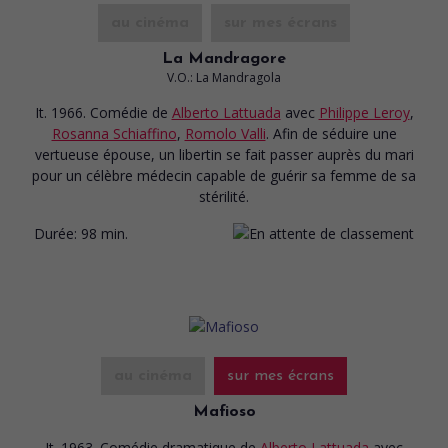
au cinéma
sur mes écrans
La Mandragore
V.O.: La Mandragola
It. 1966. Comédie
de
Alberto Lattuada
avec
Philippe Leroy
,
Rosanna Schiaffino
,
Romolo Valli
. Afin de séduire une
vertueuse épouse, un libertin se fait passer auprès du mari
pour un célèbre médecin capable de guérir sa femme de sa
stérilité.
Durée:
98 min.
au cinéma
sur mes écrans
Mafioso
It. 1963. Comédie dramatique
de
Alberto Lattuada
avec