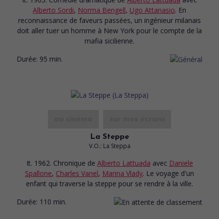
Alberto Sordi
,
Norma Bengell
,
Ugo Attanasio
. En
reconnaissance de faveurs passées, un ingénieur milanais
doit aller tuer un homme à New York pour le compte de la
mafia sicilienne.
Durée:
95 min.
au cinéma
sur mes écrans
La Steppe
V.O.: La Steppa
It. 1962. Chronique
de
Alberto Lattuada
avec
Daniele
Spallone
,
Charles Vanel
,
Marina Vlady
. Le voyage d'un
enfant qui traverse la steppe pour se rendre à la ville.
Durée:
110 min.