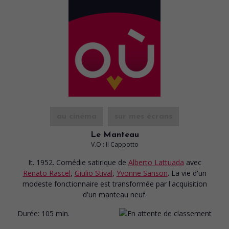
au cinéma
sur mes écrans
Le Manteau
V.O.: Il Cappotto
It. 1952. Comédie satirique
de
Alberto Lattuada
avec
Renato Rascel
,
Giulio Stival
,
Yvonne Sanson
. La vie d'un
modeste fonctionnaire est transformée par l'acquisition
d'un manteau neuf.
Durée:
105 min.