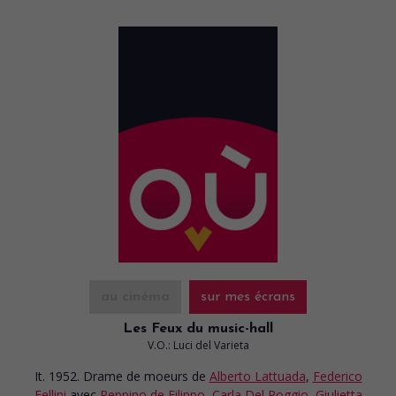
au cinéma
sur mes écrans
Les Feux du music-hall
V.O.: Luci del Varieta
It. 1952. Drame de moeurs
de
Alberto Lattuada
,
Federico
Fellini
avec
Peppino de Filippo
,
Carla Del Poggio
,
Giulietta