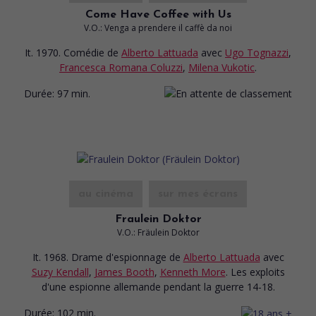
Come Have Coffee with Us
V.O.: Venga a prendere il caffè da noi
It. 1970. Comédie
de
Alberto Lattuada
avec
Ugo Tognazzi
,
Francesca Romana Coluzzi
,
Milena Vukotic
.
Durée:
97 min.
au cinéma
sur mes écrans
Fraulein Doktor
V.O.: Fräulein Doktor
It. 1968. Drame d'espionnage
de
Alberto Lattuada
avec
Suzy Kendall
,
James Booth
,
Kenneth More
. Les exploits
d'une espionne allemande pendant la guerre 14-18.
Durée:
102 min.