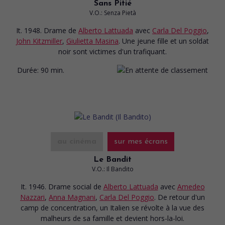
Sans Pitié
V.O.: Senza Pietà
It. 1948. Drame
de
Alberto Lattuada
avec
Carla Del Poggio
,
John Kitzmiller
,
Giulietta Masina
. Une jeune fille et un soldat
noir sont victimes d'un trafiquant.
Durée:
90 min.
au cinéma
sur mes écrans
Le Bandit
V.O.: Il Bandito
It. 1946. Drame social
de
Alberto Lattuada
avec
Amedeo
Nazzari
,
Anna Magnani
,
Carla Del Poggio
. De retour d'un
camp de concentration, un Italien se révolte à la vue des
malheurs de sa famille et devient hors-la-loi.