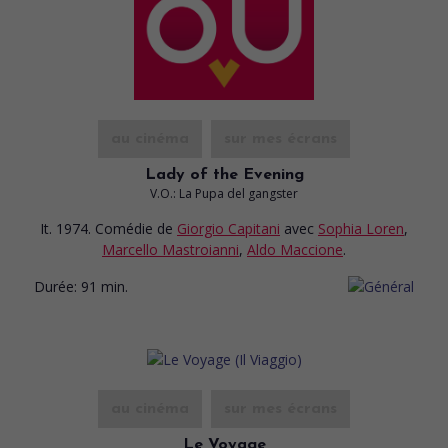
au cinéma
sur mes écrans
Lady of the Evening
V.O.: La Pupa del gangster
It. 1974. Comédie
de
Giorgio Capitani
avec
Sophia Loren
,
Marcello Mastroianni
,
Aldo Maccione
.
Durée:
91 min.
au cinéma
sur mes écrans
Le Voyage