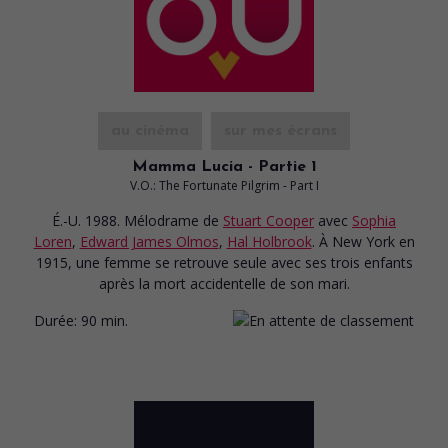
au cinéma
sur mes écrans
Mamma Lucia - Partie 1
V.O.: The Fortunate Pilgrim - Part I
É.-U. 1988. Mélodrame
de
Stuart Cooper
avec
Sophia
Loren
,
Edward James Olmos
,
Hal Holbrook
. À New York en
1915, une femme se retrouve seule avec ses trois enfants
après la mort accidentelle de son mari.
Durée:
90 min.