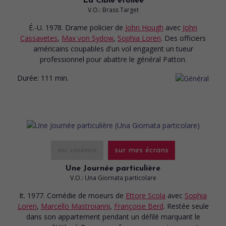
La Cible étoilée
V.O.: Brass Target
É.-U. 1978. Drame policier
de
John Hough
avec
John
Cassavetes
,
Max von Sydow
,
Sophia Loren
. Des officiers
américains coupables d'un vol engagent un tueur
professionnel pour abattre le général Patton.
Durée:
111 min.
au cinéma
sur mes écrans
Une Journée particulière
V.O.: Una Giornata particolare
It. 1977. Comédie de moeurs
de
Ettore Scola
avec
Sophia
Loren
,
Marcello Mastroianni
,
Françoise Berd
. Restée seule
dans son appartement pendant un défilé marquant le