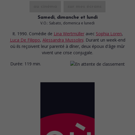
au cinéma
sur mes écrans
Samedi, dimanche et lundi
V.O.: Sabato, domenica e lunedi
It. 1990. Comédie
de
Lina Wertmüller
avec
Sophia Loren
,
Luca De Filippo
,
Alessandra Mussolini
. Durant un week-end
où ils reçoivent leur parenté à dîner, deux époux d'âge mûr
vivent une crise conjugale.
Durée:
119 min.