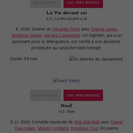
au cinéma
sur mes écrans
La Vie devant soi
V.O.: La Vita davanti a sé
It. 2020. Drame
de
Edoardo Ponti
avec
Sophia Loren
,
Ibrahima Gueye
,
Renato Carpentieri
. Un orphelin, qui a un
penchant pour la délinquance, est confié à une ancienne
prostituée au caractère bien trempé.
Durée:
94 min.
au cinéma
sur mes écrans
Neuf
V.O.: Nine
É.-U. 2009. Comédie musicale
de
Rob Marshall
avec
Daniel
Day-Lewis
,
Marion Cotillard
,
Penélope Cruz
. En panne