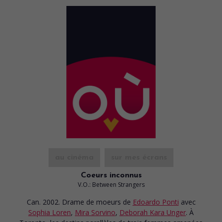
au cinéma
sur mes écrans
Coeurs inconnus
V.O.: Between Strangers
Can. 2002. Drame de moeurs
de
Edoardo Ponti
avec
Sophia Loren
,
Mira Sorvino
,
Deborah Kara Unger
. À