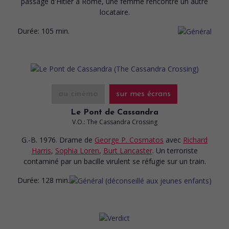
passage d'Hitler à Rome, une femme rencontre un autre
locataire.
Durée:
105 min.
au cinéma
sur mes écrans
Le Pont de Cassandra
V.O.: The Cassandra Crossing
G.-B. 1976. Drame
de
George P. Cosmatos
avec
Richard
Harris
,
Sophia Loren
,
Burt Lancaster
. Un terroriste
contaminé par un bacille virulent se réfugie sur un train.
Durée:
128 min.