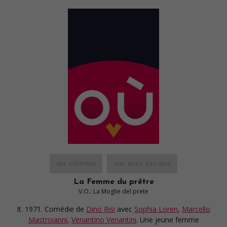
au cinéma
sur mes écrans
La Femme du prêtre
V.O.: La Moglie del prete
It. 1971. Comédie
de
Dino Risi
avec
Sophia Loren
,
Marcello
Mastroianni
,
Venantino Venantini
. Une jeune femme