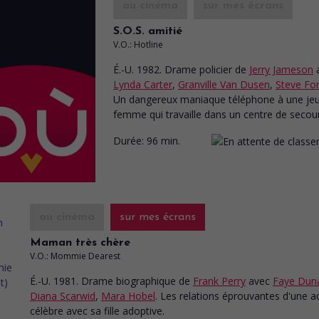
au cinéma
sur mes écrans
S.O.S. amitié
V.O.: Hotline
É.-U. 1982. Drame policier
de
Jerry Jameson
Lynda Carter
,
Granville Van Dusen
,
Steve For
Un dangereux maniaque téléphone à une je
femme qui travaille dans un centre de secour
Durée:
96 min.
au cinéma
sur mes écrans
Maman très chère
V.O.: Mommie Dearest
É.-U. 1981. Drame biographique
de
Frank Perry
avec
Faye Dun
Diana Scarwid
,
Mara Hobel
. Les relations éprouvantes d'une ac
célèbre avec sa fille adoptive.