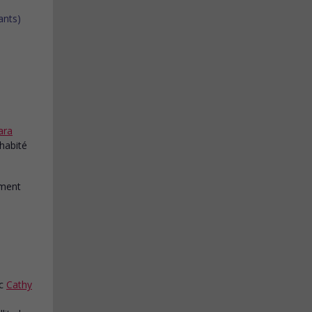
ara
 habité
c
Cathy
s