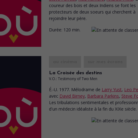
coureur des bois et deux Indiens se font les
protecteurs de deux soeurs qui cherchent à
rejoindre leur père.
Durée:
120 min.
au cinéma
sur mes écrans
La Croisée des destins
V.O.: Testimony of Two Men
É.-U. 1977. Mélodrame
de
Larry Yust
,
Leo P
avec
David Birney
,
Barbara Parkins
,
Steve Fo
Les tribulations sentimentales et professionn
d'un médecin idéaliste à la fin du XIXe siècle.