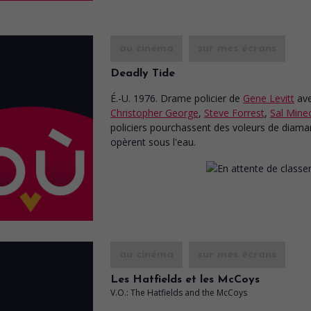
au cinéma
sur mes écrans
Deadly Tide
É.-U. 1976. Drame policier
de
Gene Levitt
av
Christopher George
,
Steve Forrest
,
Sal Mine
policiers pourchassent des voleurs de diama
opèrent sous l'eau.
au cinéma
sur mes écrans
Les Hatfields et les McCoys
V.O.: The Hatfields and the McCoys