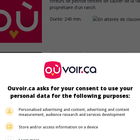
foreurs de pétrole tentent de sauver de la fail
propriétaire d'un ranch.
Durée:
240 min.
au cinéma
sur mes écrans
Les Tigres sont lâchés
V.O.: Maneaters Are Loose!
É.-U. 1978. Drame
de
Galfas
avec
Tom Skerri
Ouvoir.ca asks for your consent to use your
Steve Forrest
,
G.D. Spradlin
. Deux tigres son
personal data for the following purposes:
laissés libres par leur dompteur qui se suicide
Personalised advertising and content, advertising and content
measurement, audience research and services development
Store and/or access information on a device