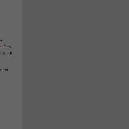
ec
o
. Des
nts qui