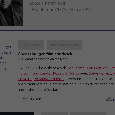
acteur américain
29 septembre 1925 (18 mai 2013)
au cinéma
sur mes écrans
Cheeseburger film sandwich
V.O.: Amazon Women on the Moon
É.-U. 1986. Film à sketches
de
Joe Dante
,
Carl Gottlieb
,
Pet
Horton
,
John Landis
,
Robert K. Weiss
avec
Steve Forrest
,
J
Travolta
,
Rosanna Arquette
. Divers incidents étranges se
produisent lors de la présentation d'un film de science-fict
une station de télévision.
Durée:
85 min.