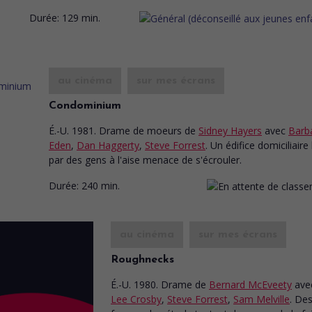
Durée:
129 min.
au cinéma
sur mes écrans
Condominium
É.-U. 1981. Drame de moeurs
de
Sidney Hayers
avec
Barb
Eden
,
Dan Haggerty
,
Steve Forrest
. Un édifice domiciliaire
par des gens à l'aise menace de s'écrouler.
Durée:
240 min.
au cinéma
sur mes écrans
Roughnecks
É.-U. 1980. Drame
de
Bernard McEveety
ave
Lee Crosby
,
Steve Forrest
,
Sam Melville
. De