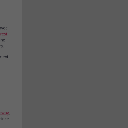
avec
rest
.
une
s.
away
,
trice