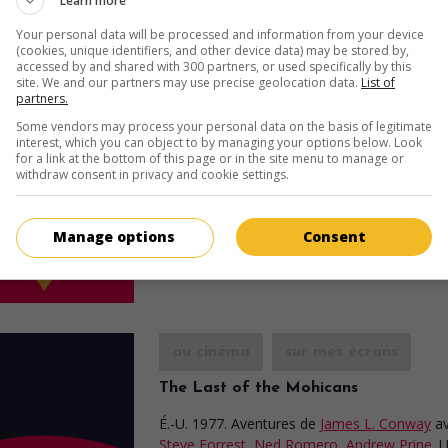
Learn more
Your personal data will be processed and information from your device
(cookies, unique identifiers, and other device data) may be stored by,
au cinéma
sur mes écrans
accessed by and shared with 300 partners, or used specifically by this
site. We and our partners may use precise geolocation data.
List of
Le Chasseur de daims
partners.
V.O.: The Deerslayer
Some vendors may process your personal data on the basis of legitimate
interest, which you can object to by managing your options below. Look
É.-U. 1978. Aventures
de
Richard Friedenber
for a link at the bottom of this page or in the site menu to manage or
Steve Forrest
,
Ned Romero
,
John Anderson
.
withdraw consent in privacy and cookie settings.
coureur des bois et son ami viennent en aid
colons menacés par les Hurons.
Manage options
Consent
Durée:
74 min.
au cinéma
sur mes écrans
The Last of the Mohicans
É.-U. 1977. Aventures
de
James L. Conway
a
Steve Forrest
,
Ned Romero
,
Andrew Prine
. 