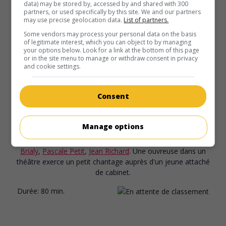
Frederick Stafford
,
Marina Vlady
,
Henri Serre
. Un agent
data) may be stored by, accessed by and shared with 300
partners, or used specifically by this site. We and our partners
américain reçoit la mission de neutraliser une organisation
may use precise geolocation data.
List of partners.
criminelle.
Some vendors may process your personal data on the basis
Durée:
102 min.
of legitimate interest, which you can object to by managing
your options below. Look for a link at the bottom of this page
or in the site menu to manage or withdraw consent in privacy
and cookie settings.
Consent
au cinéma
sur mes écrans
Comment épouser un premier ministre...
Manage options
Fr. 1964. Comédie
de
Michel Boisrond
avec
Jean-Claude
Brialy
,
Pascale Petit
,
Jean Richard
. Une ouvreuse dans un
théâtre exerce un petit chantage auprès d'un jeune attaché
de cabinet.
Durée:
80 min.