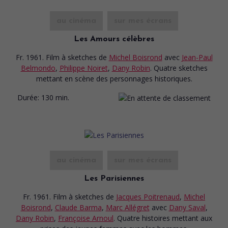
au cinéma
sur mes écrans
Les Amours célèbres
Fr. 1961. Film à sketches
de
Michel Boisrond
avec
Jean-Paul
Belmondo
,
Philippe Noiret
,
Dany Robin
. Quatre sketches
mettant en scène des personnages historiques.
Durée:
130 min.
au cinéma
sur mes écrans
Les Parisiennes
Fr. 1961. Film à sketches
de
Jacques Poitrenaud
,
Michel
Boisrond
,
Claude Barma
,
Marc Allégret
avec
Dany Saval
,
Dany Robin
,
Françoise Arnoul
. Quatre histoires mettant aux