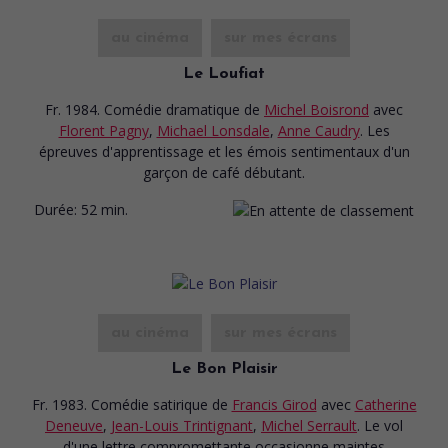
au cinéma
sur mes écrans
Le Loufiat
Fr. 1984. Comédie dramatique
de
Michel Boisrond
avec
Florent Pagny
,
Michael Lonsdale
,
Anne Caudry
. Les
épreuves d'apprentissage et les émois sentimentaux d'un
garçon de café débutant.
Durée:
52 min.
au cinéma
sur mes écrans
Le Bon Plaisir
Fr. 1983. Comédie satirique
de
Francis Girod
avec
Catherine
Deneuve
,
Jean-Louis Trintignant
,
Michel Serrault
. Le vol
d'une lettre compromettante occasionne maintes