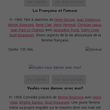
au cinéma
sur mes écrans
La Française et l'amour
Fr. 1960. Film à sketches
de
Henri Decoin
,
Jean Delannoy
,
Michel Boisrond
,
René Clair
,
Henri Verneuil
,
Christian-Jaque
,
Jean-Paul Le Chanois
avec
Jacqueline Porel
,
Darry Cowl
,
Noël Roquevert
. Divers aspects de la vie amoureuse de la
femme française.
Durée:
135 min.
au cinéma
sur mes écrans
Voulez-vous danser avec moi?
Fr. 1959. Comédie policière
de
Michel Boisrond
avec
Henri
Vidal
,
Brigitte Bardot
,
Noël Roquevert
. Une jeune femme
mène sa propre enquête sur le meurtre dont son mari est