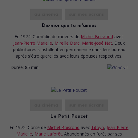
au cinéma
sur mes écrans
Dis-moi que tu m'aimes
Fr. 1974. Comédie de moeurs
de
Michel Boisrond
avec
Jean-Pierre Marielle
,
Mireille Darc
,
Marie-José Nat
. Deux
publicitaires s'installent en permanence dans leur bureau
après s'être querellés avec leurs épouses respectives.
Durée:
85 min.
au cinéma
sur mes écrans
Le Petit Poucet
Fr. 1972. Conte
de
Michel Boisrond
avec
Titoyo
,
Jean-Pierre
Marielle
,
Marie Laforêt
. Abandonnés en forêt par ses