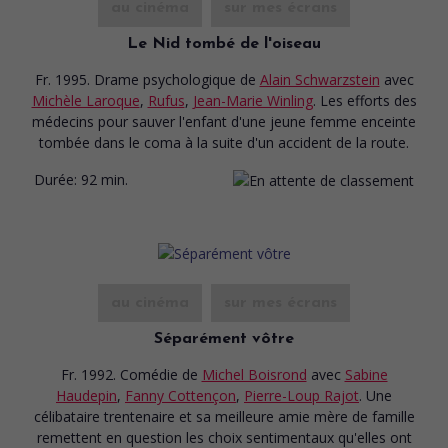
au cinéma
sur mes écrans
Le Nid tombé de l'oiseau
Fr. 1995. Drame psychologique
de
Alain Schwarzstein
avec
Michèle Laroque
,
Rufus
,
Jean-Marie Winling
. Les efforts des
médecins pour sauver l'enfant d'une jeune femme enceinte
tombée dans le coma à la suite d'un accident de la route.
Durée:
92 min.
au cinéma
sur mes écrans
Séparément vôtre
Fr. 1992. Comédie
de
Michel Boisrond
avec
Sabine
Haudepin
,
Fanny Cottençon
,
Pierre-Loup Rajot
. Une
célibataire trentenaire et sa meilleure amie mère de famille
remettent en question les choix sentimentaux qu'elles ont