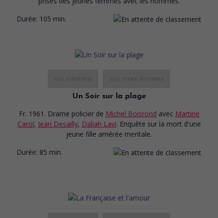
prises des jeunes femmes avec les hommes.
Durée:
105 min.
au cinéma
sur mes écrans
Un Soir sur la plage
Fr. 1961. Drame policier
de
Michel Boisrond
avec
Martine
Carol
,
Jean Desailly
,
Daliah Lavi
. Enquête sur la mort d'une
jeune fille arriérée mentale.
Durée:
85 min.