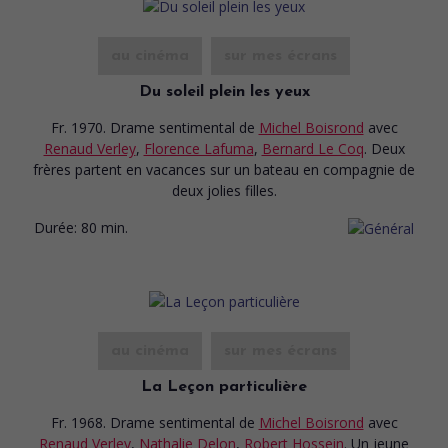
au cinéma
sur mes écrans
Du soleil plein les yeux
Fr. 1970. Drame sentimental
de
Michel Boisrond
avec
Renaud Verley
,
Florence Lafuma
,
Bernard Le Coq
. Deux
frères partent en vacances sur un bateau en compagnie de
deux jolies filles.
Durée:
80 min.
au cinéma
sur mes écrans
La Leçon particulière
Fr. 1968. Drame sentimental
de
Michel Boisrond
avec
Renaud Verley
,
Nathalie Delon
,
Robert Hossein
. Un jeune