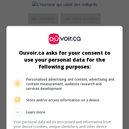
au cinéma
sur mes écrans
L'Homme qui valait des milliards
Fr. 1967. Drame policier
de
Michel Boisrond
avec
Frederick
Stafford
,
Raymond Pellegrin
,
Anny Duperey
. Un ancien
collaborationniste est enlevé par des nazis qui savent qu'il a
Ouvoir.ca asks for your consent to
caché un trésor au Maroc.
use your personal data for the
following purposes:
Durée:
88 min.
Personalised advertising and content, advertising and
content measurement, audience research and
services development
Store and/or access information on a device
au cinéma
sur mes écrans
Learn more
Atout coeur à Tokyo pour OSS 117
Your personal data will be processed and information from
Fr. 1966. Drame d'espionnage
de
Michel Boisrond
avec
your device (cookies, unique identifiers, and other device