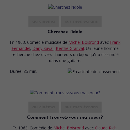
au cinéma
sur mes écrans
Cherchez l'idole
Fr. 1963. Comédie musicale
de
Michel Boisrond
avec
Frank
Fernandel
,
Dany Saval
,
Berthe Granval
. Un jeune homme
recherche chez divers chanteurs un bijou qu'il a dissimulé
dans une guitare.
Durée:
85 min.
au cinéma
sur mes écrans
Comment trouvez-vous ma soeur?
Fr. 1963. Comédie
de
Michel Boisrond
avec
Claude Rich
,