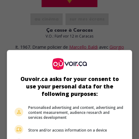
au cinéma
sur mes écrans
Ça casse à Caracas
V.O.: Fünf vor 12 in Caracas
It. 1967. Drame policier
de
Marcello Baldi
avec
Giorgio
Ardisson
,
Pascale Audret
,
Horst Frank
. Un détective est
chargé par un magnat du pétrole de retrouver sa fille
disparue à Caracas.
Durée:
90 min.
Ouvoir.ca asks for your consent to
use your personal data for the
following purposes:
Personalised advertising and content, advertising and
content measurement, audience research and
services development
au cinéma
sur mes écrans
Store and/or access information on a device