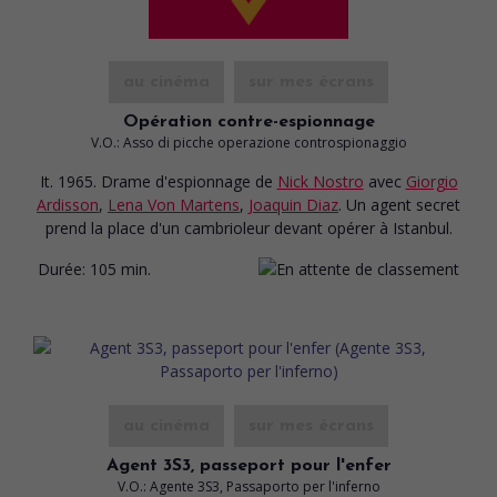
au cinéma
sur mes écrans
Opération contre-espionnage
V.O.: Asso di picche operazione controspionaggio
It. 1965. Drame d'espionnage
de
Nick Nostro
avec
Giorgio
Ardisson
,
Lena Von Martens
,
Joaquin Diaz
. Un agent secret
prend la place d'un cambrioleur devant opérer à Istanbul.
Durée:
105 min.
au cinéma
sur mes écrans
Agent 3S3, passeport pour l'enfer
V.O.: Agente 3S3, Passaporto per l'inferno