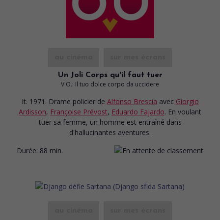
au cinéma
sur mes écrans
Un Joli Corps qu'il faut tuer
V.O.: Il tuo dolce corpo da uccidere
It. 1971. Drame policier
de
Alfonso Brescia
avec
Giorgio
Ardisson
,
Françoise Prévost
,
Eduardo Fajardo
. En voulant
tuer sa femme, un homme est entraîné dans
d'hallucinantes aventures.
Durée:
88 min.
au cinéma
sur mes écrans