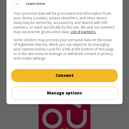
Agent 3S3, massacre au soleil
Learn more
V.O.: Agente 3S3, massacro al sole
Your personal data will be processed and information from
It. 1966. Drame d'espionnage
de
Sergio Sollima
avec
your device (cookies, unique identifiers, and other device
Giorgio Ardisson
,
Frank Wolff
,
Michel Lemoine
. Un agent
data) may be stored by, accessed by and shared with 300
partners, or used specifically by this site. We and our partners
secret américain favorise une révolte dans une île des
may use precise geolocation data.
List of partners.
Caraïbes.
Some vendors may process your personal data on the basis
Durée:
106 min.
of legitimate interest, which you can object to by managing
your options below. Look for a link at the bottom of this page
or in the site menu to manage or withdraw consent in privacy
and cookie settings.
Consent
Manage options