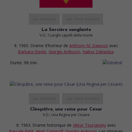
au cinéma
sur mes écrans
La Sorcière sanglante
V.O.: I Lunghi capelli della morte
It. 1965. Drame d'horreur
de
Anthony M. Dawson
avec
Barbara Steele
,
Giorgio Ardisson
,
Halina Zalewska
.
Durée:
98 min.
au cinéma
sur mes écrans
Cléopâtre, une reine pour César
V.O.: Una Regina per Cesare
It. 1963. Drame historique
de
Viktor Tourjansky
avec
Pascale Petit
,
Akim Tamiroff
,
Giorgio Ardisson
. Les intrigues