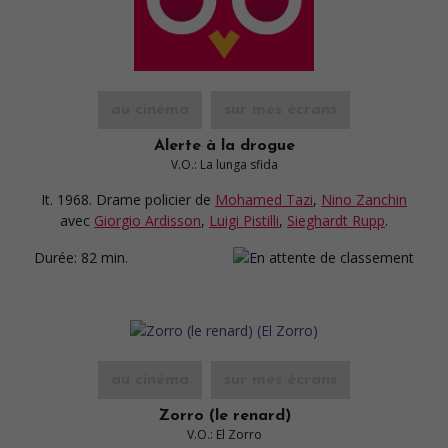
au cinéma
sur mes écrans
Alerte à la drogue
V.O.: La lunga sfida
It. 1968. Drame policier
de
Mohamed Tazi
,
Nino Zanchin
avec
Giorgio Ardisson
,
Luigi Pistilli
,
Sieghardt Rupp
.
Durée:
82 min.
au cinéma
sur mes écrans
Zorro (le renard)
V.O.: El Zorro