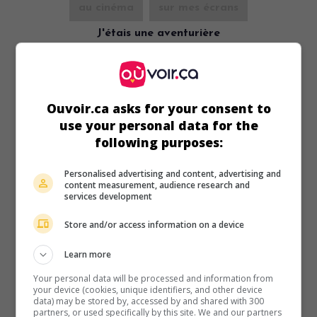
au cinéma
sur mes écrans
J'étais une aventurière
Fr. 1938. Comédie dramatique
de
Raymond Bernard
avec
Edwige Feuillère
,
Jean Murat
,
Jean Max
.
Durée:
103 min.
Ouvoir.ca asks for your consent to
use your personal data for the
following purposes:
Personalised advertising and content, advertising and
content measurement, audience research and
au cinéma
sur mes écrans
services development
J'accuse
Store and/or access information on a device
Fr. 1938. Drame
de
Abel Gance
avec
Victor Francen
,
Line
Noro
,
Jean Max
. Refusant toute nouvelle guerre, un ancien
Learn more
combattant fait appel aux morts du dernier conflit pour
Your personal data will be processed and information from
obliger les hommes à oublier leurs querelles.
your device (cookies, unique identifiers, and other device
data) may be stored by, accessed by and shared with 300
Durée:
125 min.
partners, or used specifically by this site. We and our partners