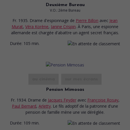
Deuxième Bureau
V.O.: 2ème Bureau
Fr. 1935. Drame d'espionnage
de
Pierre Billon
avec
Jean
Murat
,
Véra Korène
,
Janine Crispin
. À Paris, une espionne
allemande est chargée d'abattre un agent secret français.
Durée:
105 min.
au cinéma
sur mes écrans
Pension Mimosas
Fr. 1934. Drame
de
Jacques Feyder
avec
Françoise Rosay
,
Paul Bernard
,
Arletty
. Le fils adoptif de la patronne d'une
pension de famille mène une vie déréglée.
Durée:
109 min.