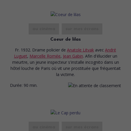
au cinéma
sur mes écrans
Coeur de lilas
Fr. 1932. Drame policier
de
Anatole Litvak
avec
André
Luguet
,
Marcelle Romée
,
Jean Gabin
. Afin d'élucider un
meurtre, un jeune inspecteur s'installe incognito dans un
hôtel louche de Paris où vit une prostituée que fréquentait
la victime.
Durée:
90 min.
au cinéma
sur mes écrans