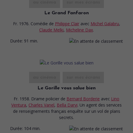
au cinéma
sur mes écrans
Le Grand Fanfaron
Fr. 1976. Comédie
de
Philippe Clair
avec
Michel Galabru
,
Claude Melki
,
Micheline Dax
.
Durée:
91 min.
au cinéma
sur mes écrans
Le Gorille vous salue bien
Fr. 1958. Drame policier
de
Bernard Borderie
avec
Lino
Ventura
,
Charles Vanel
,
Bella Darvi
. Un agent des services
de renseignements français enquête sur un vol de plans
secrets.
Durée:
104 min.