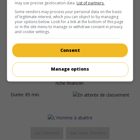
may use precise geolocation data.
List of partners.
Some vendors may process your personal data on the basis
of legitimate interest, which you can object to by managing
your options below. Look for a link at the bottom of this page
or in the site menu to manage or withdraw consent in privacy
and cookie settings.
au cinéma
sur mes écrans
Consent
Le Paradis de Satan
Fr. 1938. Drame
de
Félix Gandéra
avec
Jean-Pierre Aumont
,
Manage options
Jany Holt
,
Pierre Renoir
. Deux femmes, propriétaires d'une
plantation de cacaoyers, sont en butte à la convoitise d'un
riche financier.
Durée:
85 min.
au cinéma
sur mes écrans