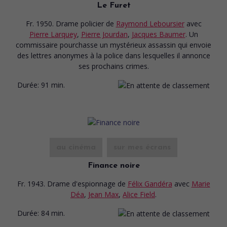
Le Furet
Fr. 1950. Drame policier
de
Raymond Leboursier
avec
Pierre Larquey
,
Pierre Jourdan
,
Jacques Baumer
. Un
commissaire pourchasse un mystérieux assassin qui envoie
des lettres anonymes à la police dans lesquelles il annonce
ses prochains crimes.
Durée:
91 min.
au cinéma
sur mes écrans
Finance noire
Fr. 1943. Drame d'espionnage
de
Félix Gandéra
avec
Marie
Déa
,
Jean Max
,
Alice Field
.
Durée:
84 min.