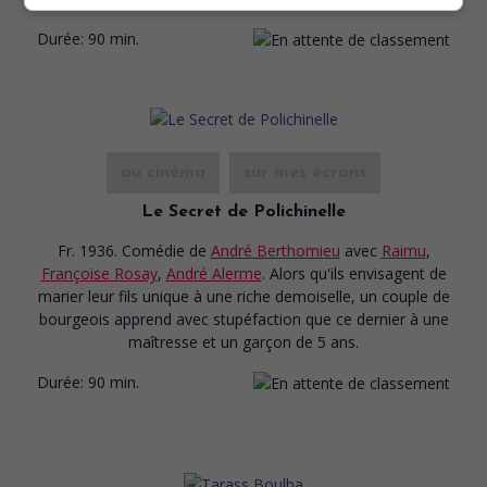
Durée:
90 min.
au cinéma
sur mes écrans
Le Secret de Polichinelle
Fr. 1936. Comédie
de
André Berthomieu
avec
Raimu
,
Françoise Rosay
,
André Alerme
. Alors qu'ils envisagent de
marier leur fils unique à une riche demoiselle, un couple de
bourgeois apprend avec stupéfaction que ce dernier à une
maîtresse et un garçon de 5 ans.
Durée:
90 min.