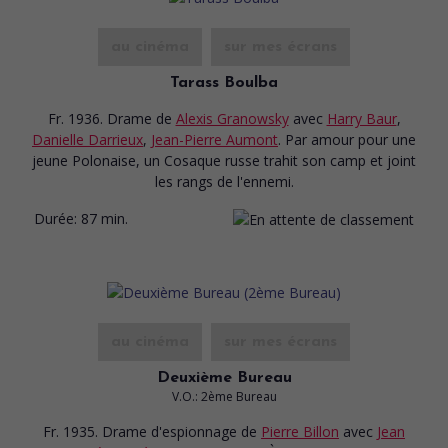
au cinéma
sur mes écrans
Tarass Boulba
Fr. 1936. Drame
de
Alexis Granowsky
avec
Harry Baur
,
Danielle Darrieux
,
Jean-Pierre Aumont
. Par amour pour une
jeune Polonaise, un Cosaque russe trahit son camp et joint
les rangs de l'ennemi.
Durée:
87 min.
au cinéma
sur mes écrans
Deuxième Bureau
V.O.: 2ème Bureau
Fr. 1935. Drame d'espionnage
de
Pierre Billon
avec
Jean