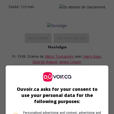
Durée:
123 min.
au cinéma
sur mes écrans
Nostalgie
Fr. 1938. Drame
de
Viktor Tourjansky
avec
Harry Baur
,
George Rigaud
,
Janine Crispin
.
Durée:
97 min.
Ouvoir.ca asks for your consent to
use your personal data for the
following purposes:
au cinéma
sur mes écrans
Personalised advertising and content, advertising and