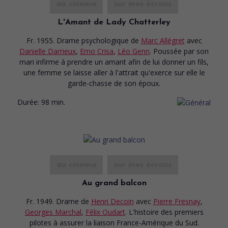
au cinéma
sur mes écrans
L'Amant de Lady Chatterley
Fr. 1955. Drame psychologique
de
Marc Allégret
avec
Danielle Darrieux
,
Erno Crisa
,
Léo Genn
. Poussée par son
mari infirme à prendre un amant afin de lui donner un fils,
une femme se laisse aller à l'attrait qu'exerce sur elle le
garde-chasse de son époux.
Durée:
98 min.
au cinéma
sur mes écrans
Au grand balcon
Fr. 1949. Drame
de
Henri Decoin
avec
Pierre Fresnay
,
Georges Marchal
,
Félix Oudart
. L'histoire des premiers
pilotes à assurer la liaison France-Amérique du Sud.