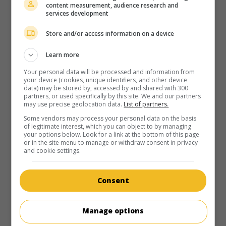
content measurement, audience research and
Le Choc en retour
services development
Fr. 1937. Comédie
de
Georges Monca
,
Maurice Kéroul
avec
Michel Simon
,
René Lefèvre
,
Janine Crispin
. Un riche
Store and/or access information on a device
directeur de sucrerie veut marier sa fille à un aristocrate,
Learn more
alors que la jeune fille est éprise d'un ingénieur, employé
dans une compagnie rivale.
Your personal data will be processed and information from
your device (cookies, unique identifiers, and other device
Durée:
94 min.
data) may be stored by, accessed by and shared with 300
partners, or used specifically by this site. We and our partners
may use precise geolocation data.
List of partners.
Some vendors may process your personal data on the basis
of legitimate interest, which you can object to by managing
your options below. Look for a link at the bottom of this page
or in the site menu to manage or withdraw consent in privacy
au cinéma
sur mes écrans
and cookie settings.
Les Réprouvés
Consent
Fr. 1936. Drame
de
Jacques Séverac
avec
Jean Servais
,
Janine Crispin
,
Gina Manès
. Après s'être ruiné pour les
beaux yeux d'une femme, un officier demande son
Manage options
affectation aux bataillons d'Afrique où ses supérieurs lui
confient le commandement d'un petit poste.