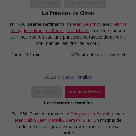
au cinéma
sur mes écrans
La Princesse de Clèves
Fr. 1960. Drame sentimental
de
Jean Delannoy
avec
Marina
Vlady
,
Jean-François Poron
,
Jean Marais
. Troublée par son
attirance pour un duc, une princesse vertueuse demande à
son mari de l'éloigner de la cour.
Durée:
101 min.
au cinéma
sur mes écrans
Les Grandes Familles
Fr. 1958. Étude de moeurs
de
Denys de La Patellière
avec
Jean Gabin
,
Jean Desailly
,
Bernard Blier
. Un magnat de
l'industrie et de la presse domine les membres de sa
famille.