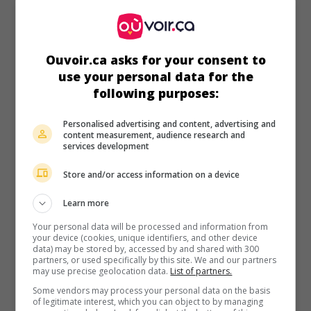
Ouvoir.ca asks for your consent to
use your personal data for the
following purposes:
Personalised advertising and content, advertising and
content measurement, audience research and
au cinéma
sur mes écrans
services development
La Dernière Aventure
Store and/or access information on a device
Fr. 1942. Comédie sentimentale
de
Robert Péguy
avec
Learn more
Annie Ducaux
,
Jean Max
,
Germaine Laugier
. Un comte
vieillissant qui veut se remarier hésite entre une villageoise
Your personal data will be processed and information from
et une fille de la bourgeoisie.
your device (cookies, unique identifiers, and other device
data) may be stored by, accessed by and shared with 300
partners, or used specifically by this site. We and our partners
may use precise geolocation data.
List of partners.
Some vendors may process your personal data on the basis
of legitimate interest, which you can object to by managing