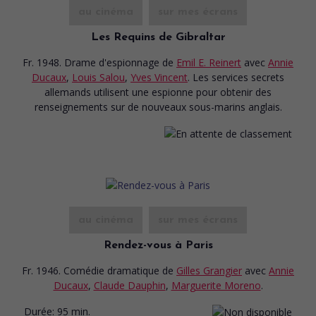
au cinéma
sur mes écrans
Les Requins de Gibraltar
Fr. 1948. Drame d'espionnage
de
Emil E. Reinert
avec
Annie
Ducaux
,
Louis Salou
,
Yves Vincent
. Les services secrets
allemands utilisent une espionne pour obtenir des
renseignements sur de nouveaux sous-marins anglais.
au cinéma
sur mes écrans
Rendez-vous à Paris
Fr. 1946. Comédie dramatique
de
Gilles Grangier
avec
Annie
Ducaux
,
Claude Dauphin
,
Marguerite Moreno
.
Durée:
95 min.