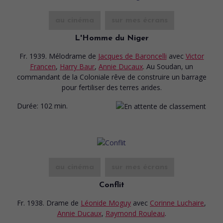
au cinéma
sur mes écrans
L'Homme du Niger
Fr. 1939. Mélodrame
de
Jacques de Baroncelli
avec
Victor
Francen
,
Harry Baur
,
Annie Ducaux
. Au Soudan, un
commandant de la Coloniale rêve de construire un barrage
pour fertiliser des terres arides.
Durée:
102 min.
au cinéma
sur mes écrans
Conflit
Fr. 1938. Drame
de
Léonide Moguy
avec
Corinne Luchaire
,
Annie Ducaux
,
Raymond Rouleau
.