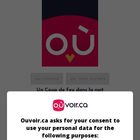
au cinéma
sur mes écrans
Un Coup de feu dans la nuit
Fr. 1943. Drame policier
de
Robert Péguy
avec
Mary
Morgan
,
Henri Rollan
,
Jean Debucourt
.
Ouvoir.ca asks for your consent to
use your personal data for the
following purposes: