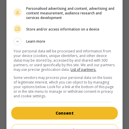
Personalised advertising and content, advertising and
content measurement, audience research and
services development
Store and/or access information on a device
Learn more
Your personal data will be processed and information from
your device (cookies, unique identifiers, and other device
data) may be stored by, accessed by and shared with 300
partners, or used specifically by this site. We and our partners
may use precise geolocation data.
List of partners.
Some vendors may process your personal data on the basis
of legitimate interest, which you can object to by managing
au cinéma
sur mes écrans
your options below. Look for a link at the bottom of this page
or in the site menu to manage or withdraw consent in privacy
and cookie settings.
La Dernière Aventure
Fr. 1942. Comédie sentimentale
de
Robert Péguy
avec
Annie Ducaux
,
Jean Max
,
Germaine Laugier
. Un comte
Consent
vieillissant qui veut se remarier hésite entre une villageoise
et une fille de la bourgeoisie.