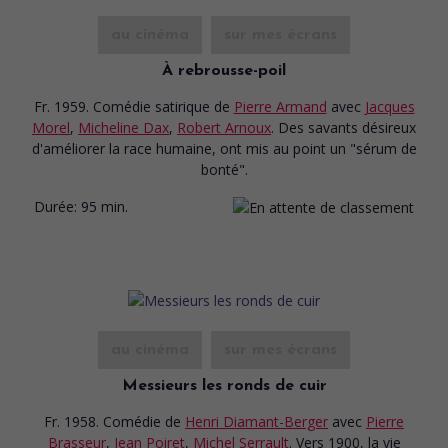
au cinéma
sur mes écrans
À rebrousse-poil
Fr. 1959. Comédie satirique
de
Pierre Armand
avec
Jacques
Morel
,
Micheline Dax
,
Robert Arnoux
. Des savants désireux
d'améliorer la race humaine, ont mis au point un "sérum de
bonté".
Durée:
95 min.
au cinéma
sur mes écrans
Messieurs les ronds de cuir
Fr. 1958. Comédie
de
Henri Diamant-Berger
avec
Pierre
Brasseur
,
Jean Poiret
,
Michel Serrault
. Vers 1900, la vie