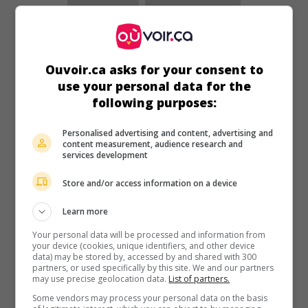
au cinéma
sur mes écrans
Le Grand Bidule
Fr. 1967. Comédie
de
Raoul André
avec
Francis Blanche
,
Ouvoir.ca asks for your consent to
Darry Cowl
,
Micheline Dax
. Un savant d'Europe centrale
use your personal data for the
accepte de venir travailler en France à une nouvelle
following purposes:
invention.
Durée:
90 min.
Personalised advertising and content, advertising and
content measurement, audience research and
services development
Store and/or access information on a device
Learn more
au cinéma
sur mes écrans
Your personal data will be processed and information from
your device (cookies, unique identifiers, and other device
Tendre Voyou
data) may be stored by, accessed by and shared with 300
partners, or used specifically by this site. We and our partners
Fr. 1966. Comédie
de
Jean Becker
avec
Jean-Paul
may use precise geolocation data.
List of partners.
Belmondo
,
Jean-Pierre Marielle
,
Nadja Tiller
. Un jeune
Some vendors may process your personal data on the basis
homme vit aux crochets des dames sous de fausses