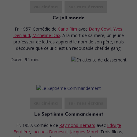
au cinéma
sur mes écrans
Ce joli monde
Fr. 1957. Comédie
de
Carlo Rim
avec
Darry Cowl
,
Yves
Deniaud
,
Micheline Dax
. À la mort de sa mère, un jeune
professeur de lettres apprend le nom de son père, mais
découvre que celui-ci est un redoutable chef de gang.
Durée:
94 min.
au cinéma
sur mes écrans
Le Septième Commandement
Fr. 1957. Comédie
de
Raymond Bernard
avec
Edwige
Feuillère
,
Jacques Dumesnil
,
Jacques Morel
. Trois filous,