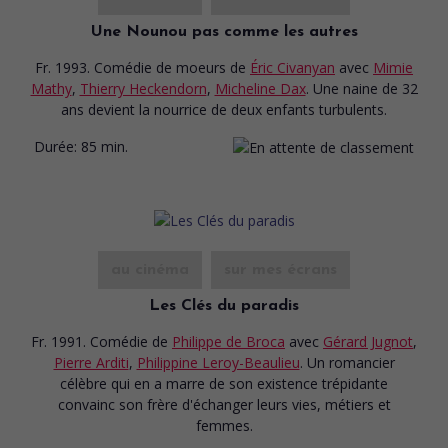
Une Nounou pas comme les autres
Fr. 1993. Comédie de moeurs
de
Éric Civanyan
avec
Mimie
Mathy
,
Thierry Heckendorn
,
Micheline Dax
. Une naine de 32
ans devient la nourrice de deux enfants turbulents.
Durée:
85 min.
au cinéma
sur mes écrans
Les Clés du paradis
Fr. 1991. Comédie
de
Philippe de Broca
avec
Gérard Jugnot
,
Pierre Arditi
,
Philippine Leroy-Beaulieu
. Un romancier
célèbre qui en a marre de son existence trépidante
convainc son frère d'échanger leurs vies, métiers et
femmes.