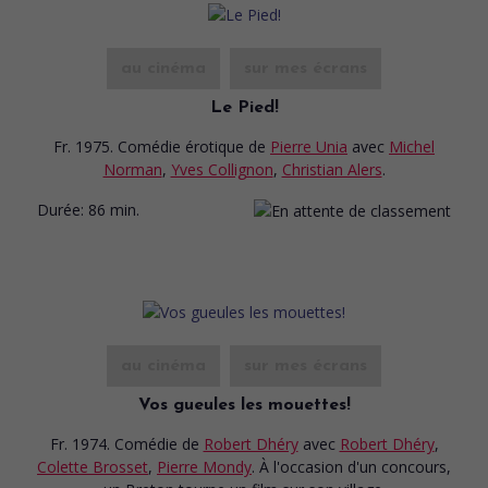
au cinéma
sur mes écrans
Le Pied!
Fr. 1975. Comédie érotique
de
Pierre Unia
avec
Michel
Norman
,
Yves Collignon
,
Christian Alers
.
Durée:
86 min.
au cinéma
sur mes écrans
Vos gueules les mouettes!
Fr. 1974. Comédie
de
Robert Dhéry
avec
Robert Dhéry
,
Colette Brosset
,
Pierre Mondy
. À l'occasion d'un concours,