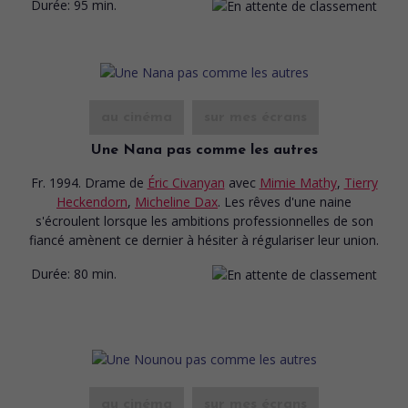
Durée:
95 min.
au cinéma
sur mes écrans
Une Nana pas comme les autres
Fr. 1994. Drame
de
Éric Civanyan
avec
Mimie Mathy
,
Tierry
Heckendorn
,
Micheline Dax
. Les rêves d'une naine
s'écroulent lorsque les ambitions professionnelles de son
fiancé amènent ce dernier à hésiter à régulariser leur union.
Durée:
80 min.
au cinéma
sur mes écrans