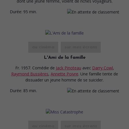
dont une jeune femme, volent de riches voyageurs.
Durée:
95 min.
au cinéma
sur mes écrans
L'Ami de la famille
Fr. 1957. Comédie
de
Jack Pinoteau
avec
Darry Cowl
,
Raymond Bussières
,
Annette Poivre
. Une famille tente de
dissuader un jeune homme de se suicider.
Durée:
85 min.
au cinéma
sur mes écrans