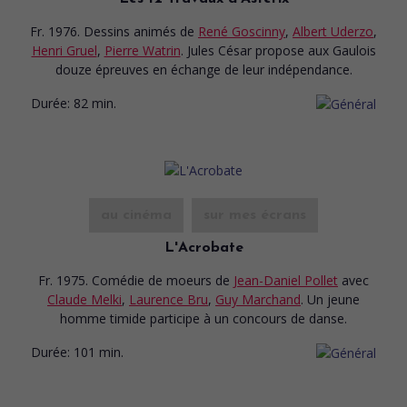
Fr. 1976. Dessins animés
de
René Goscinny
,
Albert Uderzo
,
Henri Gruel
,
Pierre Watrin
. Jules César propose aux Gaulois
douze épreuves en échange de leur indépendance.
Durée:
82 min.
au cinéma
sur mes écrans
L'Acrobate
Fr. 1975. Comédie de moeurs
de
Jean-Daniel Pollet
avec
Claude Melki
,
Laurence Bru
,
Guy Marchand
. Un jeune
homme timide participe à un concours de danse.
Durée:
101 min.