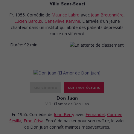
Villa Sans-Souci
Fr. 1955. Comédie
de
Maurice Labro
avec
Jean Bretonnière
,
Lucien Baroux
,
Geneviève Kervine
. L'arrivée d'un jeune
chanteur dans un institut qui abrite des patients dépressifs
cause un vif émoi.
Durée:
92 min.
au cinéma
sur mes écrans
Don Juan
V.O.: El Amor de Don Juan
Fr. 1955. Comédie
de
John Berry
avec
Fernandel
,
Carmen
Sevilla
,
Erno Crisa
. Forcé de passer pour son maître, le valet
de Don Juan connaît maintes mésaventures.