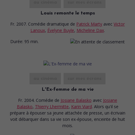
au cinéma
sur mes écrans
Louis remonte le temps
Fr. 2007. Comédie dramatique
de
Patrick Marty
avec
Victor
Lanoux
,
Évelyne Buyle
,
Micheline Dax
.
Durée:
95 min.
au cinéma
sur mes écrans
L'Ex-femme de ma vie
Fr. 2004. Comédie
de
Josiane Balasko
avec
Josiane
Balasko
,
Thierry Lhermitte
,
Karin Viard
. Alors qu'il se
prépare à épouser sa jeune attachée de presse, un écrivain
voit débarquer dans sa vie son ex-épouse, enceinte de huit
mois.