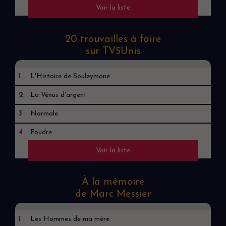
Voir la liste
5
Bergers
20 trouvailles à faire
sur TV5Unis
1
L'Histoire de Souleymane
2
La Vénus d'argent
3
Normale
4
Foudre
Voir la liste
5
La Ligne
À la mémoire
de Marc Messier
1
Les Hommes de ma mère