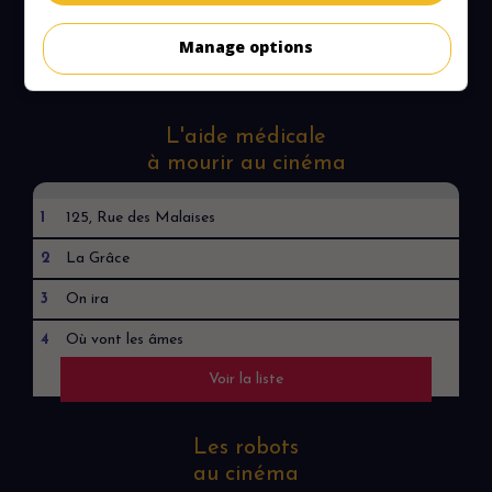
7
Spider-Man : Un jour nouveau
Manage options
Voir la liste
L'aide médicale
à mourir au cinéma
1
125, Rue des Malaises
2
La Grâce
3
On ira
4
Où vont les âmes
Voir la liste
5
Humain
Les robots
au cinéma