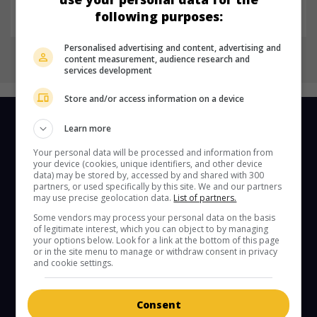
following purposes:
Personalised advertising and content, advertising and
content measurement, audience research and
services development
Store and/or access information on a device
Learn more
NOS SUGGESTIONS
Your personal data will be processed and information from
your device (cookies, unique identifiers, and other device
data) may be stored by, accessed by and shared with 300
partners, or used specifically by this site. We and our partners
may use precise geolocation data.
List of partners.
Les 10 films les
Some vendors may process your personal data on the basis
plus recherchés
of legitimate interest, which you can object to by managing
your options below. Look for a link at the bottom of this page
or in the site menu to manage or withdraw consent in privacy
10
Kaïros
and cookie settings.
9
L'Invitation
Consent
8
I Want Your Sex