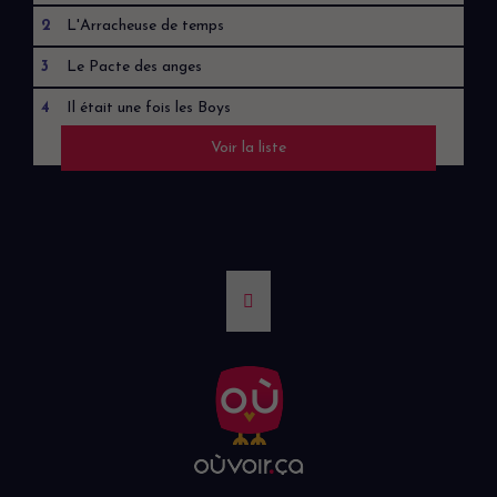
2
L'Arracheuse de temps
3
Le Pacte des anges
4
Il était une fois les Boys
Voir la liste
5
Grande Ourse - La clé des possibles