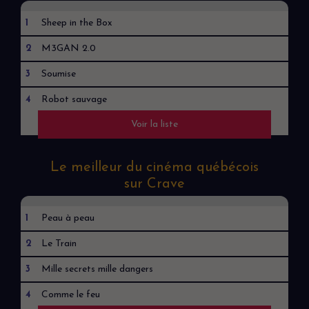
1
Sheep in the Box
2
M3GAN 2.0
3
Soumise
4
Robot sauvage
Voir la liste
5
Mon ami robot
Le meilleur du cinéma québécois
sur Crave
1
Peau à peau
2
Le Train
3
Mille secrets mille dangers
4
Comme le feu