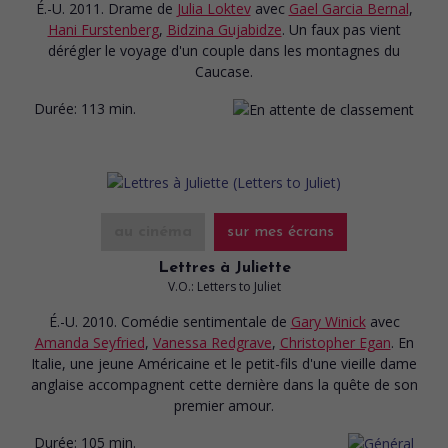
É.-U. 2011. Drame
de
Julia Loktev
avec
Gael Garcia Bernal
,
Hani Furstenberg
,
Bidzina Gujabidze
. Un faux pas vient
dérégler le voyage d'un couple dans les montagnes du
Caucase.
Durée:
113 min.
au cinéma
sur mes écrans
Lettres à Juliette
V.O.: Letters to Juliet
É.-U. 2010. Comédie sentimentale
de
Gary Winick
avec
Amanda Seyfried
,
Vanessa Redgrave
,
Christopher Egan
. En
Italie, une jeune Américaine et le petit-fils d'une vieille dame
anglaise accompagnent cette dernière dans la quête de son
premier amour.
Durée:
105 min.