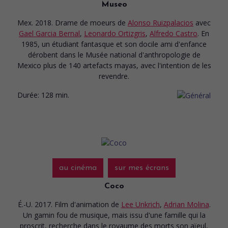
Museo
Mex. 2018. Drame de moeurs
de
Alonso Ruizpalacios
avec
Gael Garcia Bernal
,
Leonardo Ortizgris
,
Alfredo Castro
. En
1985, un étudiant fantasque et son docile ami d'enfance
dérobent dans le Musée national d'anthropologie de
Mexico plus de 140 artefacts mayas, avec l'intention de les
revendre.
Durée:
128 min.
au cinéma
sur mes écrans
Coco
É.-U. 2017. Film d'animation
de
Lee Unkrich
,
Adrian Molina
.
Un gamin fou de musique, mais issu d'une famille qui la
proscrit, recherche dans le royaume des morts son aïeul,