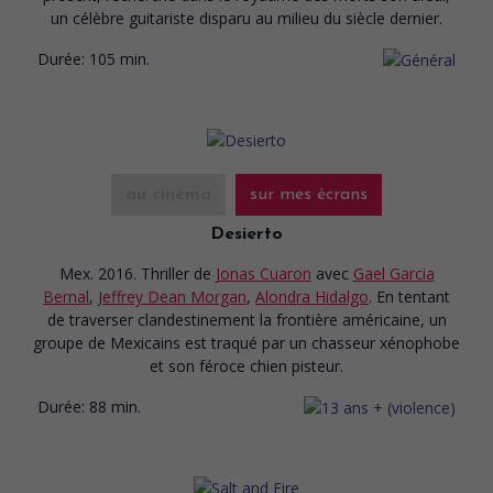
un célèbre guitariste disparu au milieu du siècle dernier.
Durée:
105 min.
au cinéma
sur mes écrans
Desierto
Mex. 2016. Thriller
de
Jonas Cuaron
avec
Gael Garcia
Bernal
,
Jeffrey Dean Morgan
,
Alondra Hidalgo
. En tentant
de traverser clandestinement la frontière américaine, un
groupe de Mexicains est traqué par un chasseur xénophobe
et son féroce chien pisteur.
Durée:
88 min.