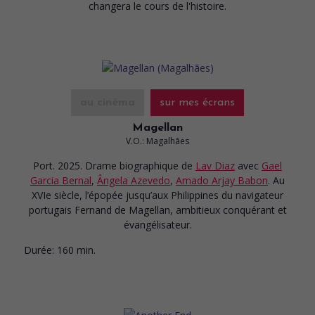
changera le cours de l'histoire.
au cinéma
sur mes écrans
Magellan
V.O.: Magalhães
Port. 2025. Drame biographique
de
Lav Diaz
avec
Gael
Garcia Bernal
,
Ângela Azevedo
,
Amado Arjay Babon
. Au
XVIe siècle, l’épopée jusqu’aux Philippines du navigateur
portugais Fernand de Magellan, ambitieux conquérant et
évangélisateur.
Durée:
160 min.