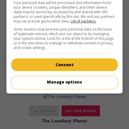
Your personal data will be processed and information from
your device (cookies, unique identifiers, and other device
data) may be stored by, accessed by and shared with 300
partners, or used specifically by this site. We and our partners
au cinéma
sur mes écrans
may use precise geolocation data.
List of partners.
Some vendors may process your personal data on the basis
NO
of legitimate interest, which you can object to by managing
your options below. Look for a link at the bottom of this page
Chil. 2012. Drame historique
de
Pablo Larrain
avec
Gael
or in the site menu to manage or withdraw consent in privacy
Garcia Bernal
,
Alfredo Castro
,
Antonia Zegers
. Au Chili en
and cookie settings.
1988, un publicitaire devient le maître à penser derrière la
campagne référendaire du Non visant à chasser du pouvoir
le dictateur Augusto Pinochet.
Consent
Durée:
118 min.
Manage options
au cinéma
sur mes écrans
The Loneliest Planet