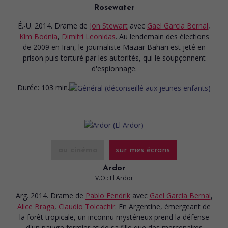
Rosewater
É.-U. 2014. Drame
de
Jon Stewart
avec
Gael Garcia Bernal
,
Kim Bodnia
,
Dimitri Leonidas
. Au lendemain des élections
de 2009 en Iran, le journaliste Maziar Bahari est jeté en
prison puis torturé par les autorités, qui le soupçonnent
d'espionnage.
Durée:
103 min.
au cinéma
sur mes écrans
Ardor
V.O.: El Ardor
Arg. 2014. Drame
de
Pablo Fendrik
avec
Gael Garcia Bernal
,
Alice Braga
,
Claudio Tolcachir
. En Argentine, émergeant de
la forêt tropicale, un inconnu mystérieux prend la défense
d'un pauvre fermier et de sa fille que des mercenaires