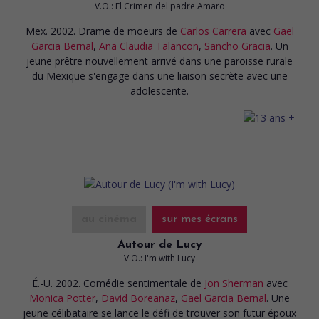
V.O.: El Crimen del padre Amaro
Mex. 2002. Drame de moeurs
de
Carlos Carrera
avec
Gael
Garcia Bernal
,
Ana Claudia Talancon
,
Sancho Gracia
. Un
jeune prêtre nouvellement arrivé dans une paroisse rurale
du Mexique s'engage dans une liaison secrète avec une
adolescente.
au cinéma
sur mes écrans
Autour de Lucy
V.O.: I'm with Lucy
É.-U. 2002. Comédie sentimentale
de
Jon Sherman
avec
Monica Potter
,
David Boreanaz
,
Gael Garcia Bernal
. Une
jeune célibataire se lance le défi de trouver son futur époux