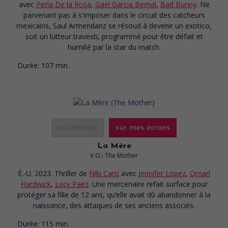
avec
Perla De la Rosa
,
Gael Garcia Bernal
,
Bad Bunny
. Ne
parvenant pas à s'imposer dans le circuit des catcheurs
mexicains, Saul Armendariz se résoud à devenir un exotico,
soit un lutteur travesti, programmé pour être défait et
humilié par la star du match.
Durée:
107 min.
au cinéma
sur mes écrans
La Mère
V.O.: The Mother
É.-U. 2023. Thriller
de
Niki Caro
avec
Jennifer Lopez
,
Omari
Hardwick
,
Lucy Paez
. Une mercenaire refait surface pour
protéger sa fille de 12 ans, qu’elle avait dû abandonner à la
naissance, des attaques de ses anciens associés.
Durée:
115 min.