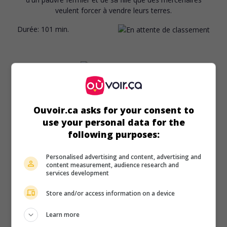
veulent forcer à vendre leurs terres.
Durée:
101 min.
au cinéma
sur mes écrans
Ouvoir.ca asks for your consent to
Casa de mi Padre
use your personal data for the
É.-U. 2012. Comédie
de
Matt Piedmont
avec
Will Ferrell
,
following purposes:
Pedro Armendariz Jr.
,
Diego Luna
. Un bon vivant mexicain
tient tête à son frère, homme d'affaires aux activités
Personalised advertising and content, advertising and
douteuses, ainsi qu'à un narcotrafiquant ayant des visées
content measurement, audience research and
sur le ranch familial criblé de dettes.
services development
Durée:
84 min.
Store and/or access information on a device
Learn more