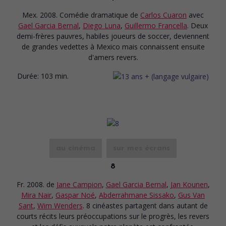
Mex. 2008. Comédie dramatique
de
Carlos Cuaron
avec
Gael Garcia Bernal
,
Diego Luna
,
Guillermo Francella
. Deux
demi-frères pauvres, habiles joueurs de soccer, deviennent
de grandes vedettes à Mexico mais connaissent ensuite
d'amers revers.
Durée:
103 min.
au cinéma
sur mes écrans
8
Fr. 2008.
de
Jane Campion
,
Gael Garcia Bernal
,
Jan Kounen
,
Mira Nair
,
Gaspar Noé
,
Abderrahmane Sissako
,
Gus Van
Sant
,
Wim Wenders
. 8 cinéastes partagent dans autant de
courts récits leurs préoccupations sur le progrès, les revers