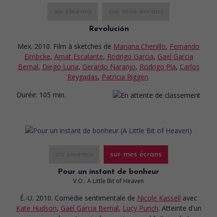
au cinéma
sur mes écrans
Revolución
Mex. 2010. Film à sketches
de
Mariana Chenillo
,
Fernando
Eimbcke
,
Amat Escalante
,
Rodrigo Garcia
,
Gael Garcia
Bernal
,
Diego Luna
,
Gerardo Naranjo
,
Rodrigo Pla
,
Carlos
Reygadas
,
Patricia Riggen
.
Durée:
105 min.
au cinéma
sur mes écrans
Pour un instant de bonheur
V.O.: A Little Bit of Heaven
É.-U. 2010. Comédie sentimentale
de
Nicole Kassell
avec
Kate Hudson
,
Gael Garcia Bernal
,
Lucy Punch
. Atteinte d'un