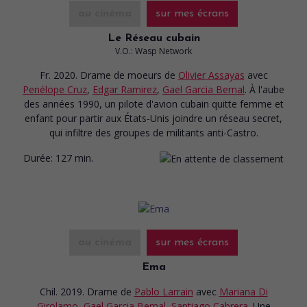
au cinéma
sur mes écrans
Le Réseau cubain
V.O.: Wasp Network
Fr. 2020. Drame de moeurs
de
Olivier Assayas
avec
Penélope Cruz
,
Edgar Ramirez
,
Gael Garcia Bernal
. À l'aube
des années 1990, un pilote d'avion cubain quitte femme et
enfant pour partir aux États-Unis joindre un réseau secret,
qui infiltre des groupes de militants anti-Castro.
Durée:
127 min.
au cinéma
sur mes écrans
Ema
Chil. 2019. Drame
de
Pablo Larrain
avec
Mariana Di
Girolamo
,
Gael Garcia Bernal
,
Santiago Cabrera
. Une