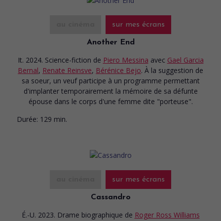
au cinéma
sur mes écrans
Another End
It. 2024. Science-fiction
de
Piero Messina
avec
Gael Garcia
Bernal
,
Renate Reinsve
,
Bérénice Bejo
. À la suggestion de
sa soeur, un veuf participe à un programme permettant
d'implanter temporairement la mémoire de sa défunte
épouse dans le corps d'une femme dite "porteuse".
Durée:
129 min.
au cinéma
sur mes écrans
Cassandro
É.-U. 2023. Drame biographique
de
Roger Ross Williams