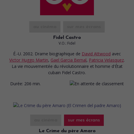
au cinéma
sur mes écrans
Fidel Castro
V.O.: Fidel
É.-U. 2002. Drame biographique
de
David Attwood
avec
Victor Huggo Martin
,
Gael Garcia Bernal
,
Patricia Velasquez
.
La vie mouvementée du révolutionnaire et homme d'État
cubain Fidel Castro.
Durée:
206 min.
au cinéma
sur mes écrans
Le Crime du père Amaro