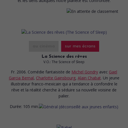
et les défis auxquels notre planète est confrontée.
au cinéma
sur mes écrans
La Science des rêves
V.O.: The Science of Sleep
Fr. 2006. Comédie fantaisiste
de
Michel Gondry
avec
Gael
Garcia Bernal
,
Charlotte Gainsbourg
,
Alain Chabat
. Un jeune
illustrateur franco-mexicain qui a tendance à confondre le
rêve et la réalité cherche à séduire sa nouvelle voisine de
palier.
Durée:
105 min.