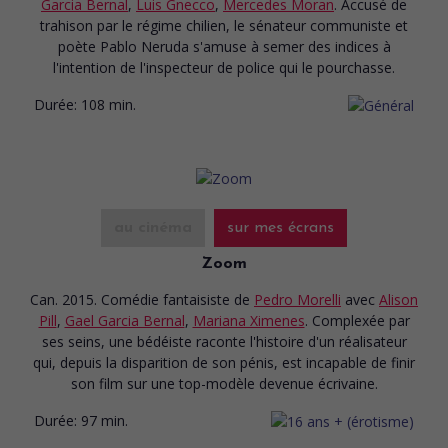
Garcia Bernal
,
Luis Gnecco
,
Mercedes Moran
. Accusé de
trahison par le régime chilien, le sénateur communiste et
poète Pablo Neruda s'amuse à semer des indices à
l'intention de l'inspecteur de police qui le pourchasse.
Durée:
108 min.
au cinéma
sur mes écrans
Zoom
Can. 2015. Comédie fantaisiste
de
Pedro Morelli
avec
Alison
Pill
,
Gael Garcia Bernal
,
Mariana Ximenes
. Complexée par
ses seins, une bédéiste raconte l'histoire d'un réalisateur
qui, depuis la disparition de son pénis, est incapable de finir
son film sur une top-modèle devenue écrivaine.
Durée:
97 min.