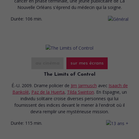
cancer en phase terminale, une jeune publicitaire de La
Nouvelle Orléans s'éprend du médecin qui la soigne.
Durée:
106 min.
au cinéma
sur mes écrans
The Limits of Control
É.-U. 2009. Drame policier
de
Jim Jarmusch
avec
Isaach de
Bankolé
,
Paz de la Huerta
,
Tilda Swinton
. En Espagne, un
individu solitaire croise diverses personnes qui lui
fournissent des indices devant le mener à l'endroit où il
devra remplir une mystérieuse mission.
Durée:
115 min.