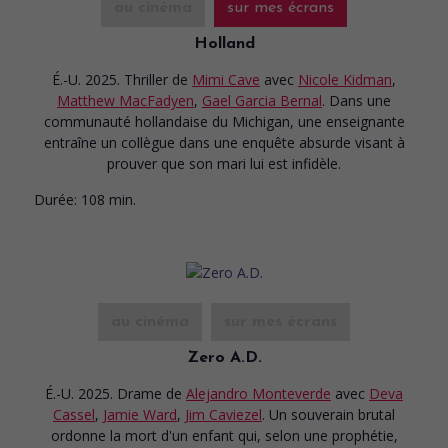
au cinéma
sur mes écrans
Holland
É.-U. 2025. Thriller
de
Mimi Cave
avec
Nicole Kidman
,
Matthew MacFadyen
,
Gael Garcia Bernal
. Dans une
communauté hollandaise du Michigan, une enseignante
entraîne un collègue dans une enquête absurde visant à
prouver que son mari lui est infidèle.
Durée:
108 min.
au cinéma
sur mes écrans
Zero A.D.
É.-U. 2025. Drame
de
Alejandro Monteverde
avec
Deva
Cassel
,
Jamie Ward
,
Jim Caviezel
. Un souverain brutal
ordonne la mort d'un enfant qui, selon une prophétie,