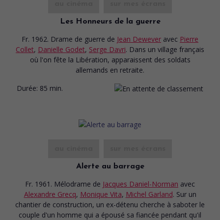
au cinéma
sur mes écrans
Les Honneurs de la guerre
Fr. 1962. Drame de guerre
de
Jean Dewever
avec
Pierre
Collet
,
Danielle Godet
,
Serge Davri
. Dans un village français
où l'on fête la Libération, apparaissent des soldats
allemands en retraite.
Durée:
85 min.
au cinéma
sur mes écrans
Alerte au barrage
Fr. 1961. Mélodrame
de
Jacques Daniel-Norman
avec
Alexandre Grecq
,
Monique Vita
,
Michel Garland
. Sur un
chantier de construction, un ex-détenu cherche à saboter le
couple d'un homme qui a épousé sa fiancée pendant qu'il