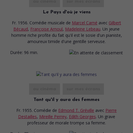
au cinéma
sur mes écrans
Le Pays d'où je viens
Fr. 1956. Comédie musicale
de
Marcel Carné
avec
Gilbert
Bécaud
,
Françoise Arnoul
,
Madeleine Lebeau
. Un jeune
homme riche profite du fait qu'il est le sosie d'un pianiste,
amoureux timide d'une gentille serveuse.
Durée:
96 min.
au cinéma
sur mes écrans
Tant qu'il y aura des femmes
Fr. 1955. Comédie
de
Edmond T. Gréville
avec
Pierre
Destailles
,
Mireille Perrey
,
Edith Georges
. Un grave
professeur de morale trompe sa femme.