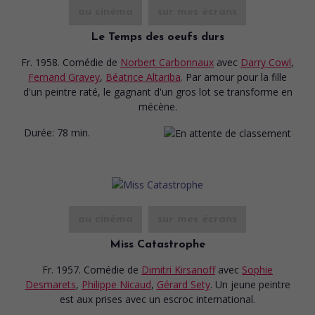
au cinéma
sur mes écrans
Le Temps des oeufs durs
Fr. 1958. Comédie
de
Norbert Carbonnaux
avec
Darry Cowl
,
Fernand Gravey
,
Béatrice Altariba
. Par amour pour la fille
d'un peintre raté, le gagnant d'un gros lot se transforme en
mécène.
Durée:
78 min.
au cinéma
sur mes écrans
Miss Catastrophe
Fr. 1957. Comédie
de
Dimitri Kirsanoff
avec
Sophie
Desmarets
,
Philippe Nicaud
,
Gérard Sety
. Un jeune peintre
est aux prises avec un escroc international.