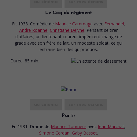
au cinéma
sur mes écrans
Le Coq du régiment
Fr. 1933. Comédie
de
Maurice Cammage
avec
Fernandel
,
André Roanne
,
Christiane Delyne
. Pensant se tirer
d'affaires, un lieutenant coureur impénitent change de
grade avec son frère de lait, un modeste soldat, ce qui
entraîne bien des quiproquos.
Durée:
85 min.
au cinéma
sur mes écrans
Partir
Fr. 1931. Drame
de
Maurice Tourneur
avec
Jean Marchat
,
Simone Cerdan
,
Gaby Basset
.