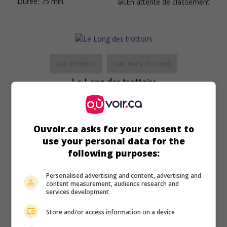
Durée:
75 min.
au cinéma
sur mes écrans
Le Long des trottoirs
Fr. 1955. Mélodrame
de
Léonide Moguy
avec
Anne Vernon
,
Françoise Rosay
,
Danik Patisson
. Après avoir sombré dans
la prostitution, une orpheline se relève grâce à l'aide d'une
Ouvoir.ca asks for your consent to
assistance sociale.
use your personal data for the
Durée:
95 min.
following purposes:
Personalised advertising and content, advertising and
content measurement, audience research and
services development
Store and/or access information on a device
au cinéma
sur mes écrans