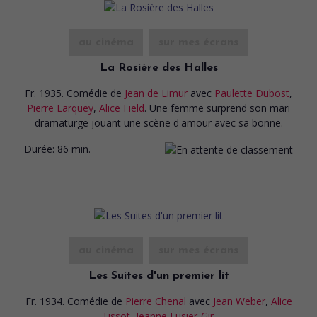
au cinéma
sur mes écrans
La Rosière des Halles
Fr. 1935. Comédie
de
Jean de Limur
avec
Paulette Dubost
,
Pierre Larquey
,
Alice Field
. Une femme surprend son mari
dramaturge jouant une scène d'amour avec sa bonne.
Durée:
86 min.
au cinéma
sur mes écrans
Les Suites d'un premier lit
Fr. 1934. Comédie
de
Pierre Chenal
avec
Jean Weber
,
Alice
Tissot
,
Jeanne Fusier-Gir
.