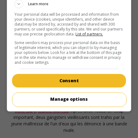
Learn more
Port du désir
Your personal data will be processed and information from
your device (cookies, unique identifiers, and other device
Fr. 1954. Drame
de
Edmond T. Gréville
avec
Jean Gabin
,
data) may be stored by, accessed by and shared with 300
Henri Vidal
,
Andrée Debar
. Un capitaine, chargé de renflouer
partners, or used specifically by this site. We and our partners
l'épave d'un navire, y découvre une femme assassinée.
may use precise geolocation data.
List of partners.
Some vendors may process your personal data on the basis
Durée:
85 min.
of legitimate interest, which you can object to by managing
your options below. Look for a link at the bottom of this page
or in the site menu to manage or withdraw consent in privacy
and cookie settings.
Consent
au cinéma
sur mes écrans
Touchez pas au grisbi
Manage options
Fr. 1953. Drame policier
de
Jacques Becker
avec
Jean Gabin
,
René Dary
,
Jeanne Moreau
. Après avoir réussi un coup
important, deux gangsters vieillissants sont trahis par la
jeune maîtresse de l'un d'eux qui les dénonce à une bande
rivale.