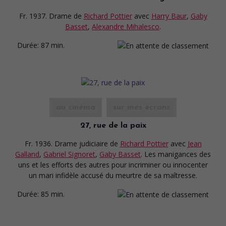
Fr. 1937. Drame
de
Richard Pottier
avec
Harry Baur
,
Gaby
Basset
,
Alexandre Mihalesco
.
Durée:
87 min.
au cinéma
sur mes écrans
27, rue de la paix
Fr. 1936. Drame judiciaire
de
Richard Pottier
avec
Jean
Galland
,
Gabriel Signoret
,
Gaby Basset
. Les manigances des
uns et les efforts des autres pour incriminer ou innocenter
un mari infidèle accusé du meurtre de sa maîtresse.
Durée:
85 min.