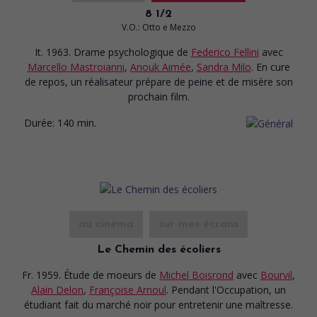
8 1/2
V.O.: Otto e Mezzo
It. 1963. Drame psychologique
de
Federico Fellini
avec
Marcello Mastroianni
,
Anouk Aimée
,
Sandra Milo
. En cure
de repos, un réalisateur prépare de peine et de misère son
prochain film.
Durée:
140 min.
au cinéma
sur mes écrans
Le Chemin des écoliers
Fr. 1959. Étude de moeurs
de
Michel Boisrond
avec
Bourvil
,
Alain Delon
,
Françoise Arnoul
. Pendant l'Occupation, un
étudiant fait du marché noir pour entretenir une maîtresse.