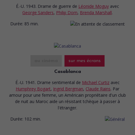
É.-U. 1943. Drame de guerre
de
Léonide Moguy
avec
George Sanders
,
Philip Dorn
,
Brenda Marshall
.
Durée:
85 min.
au cinéma
sur mes écrans
Casablanca
É.-U. 1941. Drame sentimental
de
Michael Curtiz
avec
Humphrey Bogart
,
Ingrid Bergman
,
Claude Rains
. Par
amour pour une femme, un Américain propriétaire d'un club
de nuit au Maroc aide un résistant tchèque à passer à
l'étranger.
Durée:
102 min.