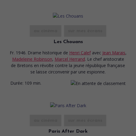
au cinéma
sur mes écrans
Les Chouans
Fr. 1946. Drame historique
de
Henri Calef
avec
Jean Marais
,
Madeleine Robinson
,
Marcel Herrand
. Le chef aristocrate
de Bretons en révolte contre la jeune république française
se laisse circonvenir par une espionne.
Durée:
109 min.
au cinéma
sur mes écrans
Paris After Dark