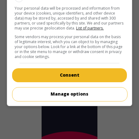
Your personal data will be processed and information from
your device (cookies, unique identifiers, and other device
data) may be stored by, accessed by and shared with 300
partners, or used specifically by this site. We and our partners
may use precise geolocation data.
List of partners.
au cinéma
sur mes écrans
Some vendors may process your personal data on the basis
of legitimate interest, which you can object to by managing
L'Aventurière du Tchad
your options below. Look for a link at the bottom of this page
or in the site menu to manage or withdraw consent in privacy
Fr. 1953. Drame
de
Willy Rozier
avec
Madeleine Lebeau
,
and cookie settings.
Jean Danet
,
Tania Fédor
. Une femme rejoint en Afrique un
homme dont elle a causé la déchéance.
Consent
Durée:
90 min.
Manage options