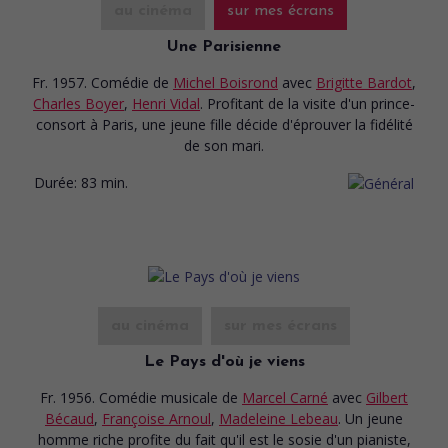
au cinéma
sur mes écrans
Une Parisienne
Fr. 1957. Comédie
de
Michel Boisrond
avec
Brigitte Bardot
,
Charles Boyer
,
Henri Vidal
. Profitant de la visite d'un prince-
consort à Paris, une jeune fille décide d'éprouver la fidélité
de son mari.
Durée:
83 min.
au cinéma
sur mes écrans
Le Pays d'où je viens
Fr. 1956. Comédie musicale
de
Marcel Carné
avec
Gilbert
Bécaud
,
Françoise Arnoul
,
Madeleine Lebeau
. Un jeune
homme riche profite du fait qu'il est le sosie d'un pianiste,