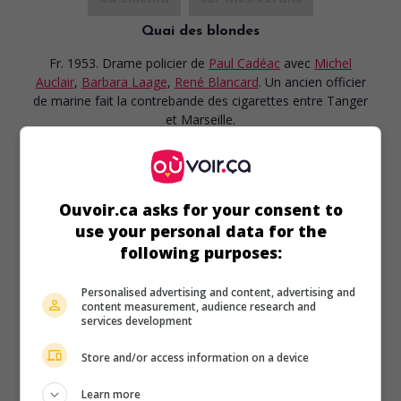
Quai des blondes
Fr. 1953. Drame policier
de
Paul Cadéac
avec
Michel
Auclair
,
Barbara Laage
,
René Blancard
. Un ancien officier
de marine fait la contrebande des cigarettes entre Tanger
et Marseille.
Durée:
82 min.
Ouvoir.ca asks for your consent to
use your personal data for the
following purposes:
Personalised advertising and content, advertising and
content measurement, audience research and
services development
Store and/or access information on a device
Learn more