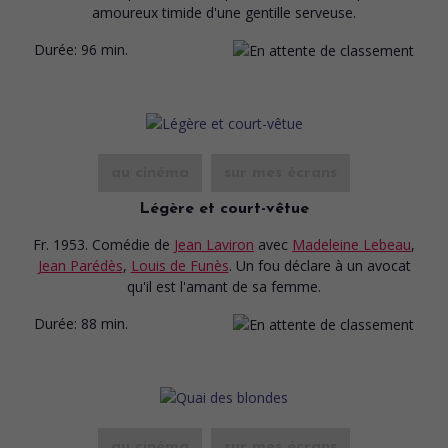
amoureux timide d'une gentille serveuse.
Durée:
96 min.
au cinéma
sur mes écrans
Légère et court-vêtue
Fr. 1953. Comédie
de
Jean Laviron
avec
Madeleine Lebeau
,
Jean Parédès
,
Louis de Funès
. Un fou déclare à un avocat
qu'il est l'amant de sa femme.
Durée:
88 min.
au cinéma
sur mes écrans