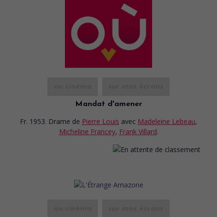
au cinéma
sur mes écrans
Mandat d'amener
Fr. 1953. Drame
de
Pierre Louis
avec
Madeleine Lebeau
,
Micheline Francey
,
Frank Villard
.
au cinéma
sur mes écrans