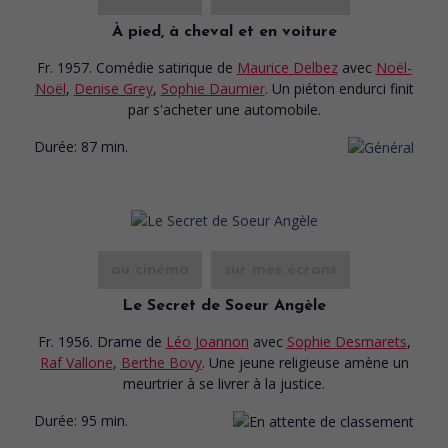
À pied, à cheval et en voiture
Fr. 1957. Comédie satirique
de
Maurice Delbez
avec
Noël-
Noël
,
Denise Grey
,
Sophie Daumier
. Un piéton endurci finit
par s'acheter une automobile.
Durée:
87 min.
au cinéma
sur mes écrans
Le Secret de Soeur Angèle
Fr. 1956. Drame
de
Léo Joannon
avec
Sophie Desmarets
,
Raf Vallone
,
Berthe Bovy
. Une jeune religieuse amène un
meurtrier à se livrer à la justice.
Durée:
95 min.