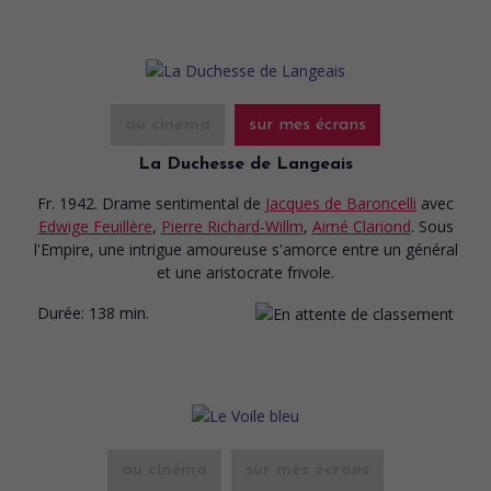
au cinéma
sur mes écrans
La Duchesse de Langeais
Fr. 1942. Drame sentimental
de
Jacques de Baroncelli
avec
Edwige Feuillère
,
Pierre Richard-Willm
,
Aimé Clariond
. Sous
l'Empire, une intrigue amoureuse s'amorce entre un général
et une aristocrate frivole.
Durée:
138 min.
au cinéma
sur mes écrans