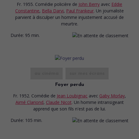
Fr. 1955. Comédie policière
de
John Berry
avec
Eddie
Constantine
,
Bella Darvi
,
Paul Frankeur
. Un journaliste
parvient à disculper un homme injustement accusé de
meurtre.
Durée:
95 min.
au cinéma
sur mes écrans
Foyer perdu
Fr. 1952. Comédie
de
Jean Loubignac
avec
Gaby Morlay
,
Aimé Clariond
,
Claude Nicot
. Un homme intransigeant
apprend que son fils n'est pas de lui.
Durée:
105 min.