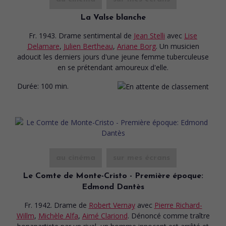
La Valse blanche
Fr. 1943. Drame sentimental
de
Jean Stelli
avec
Lise
Delamare
,
Julien Bertheau
,
Ariane Borg
. Un musicien
adoucit les derniers jours d'une jeune femme tuberculeuse
en se prétendant amoureux d'elle.
Durée:
100 min.
au cinéma
sur mes écrans
Le Comte de Monte-Cristo - Première époque:
Edmond Dantès
Fr. 1942. Drame
de
Robert Vernay
avec
Pierre Richard-
Willm
,
Michèle Alfa
,
Aimé Clariond
. Dénoncé comme traître