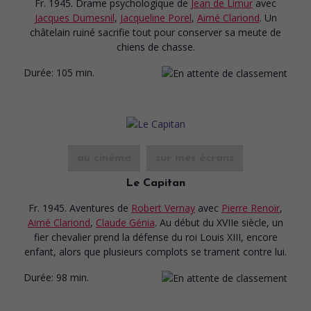
Fr. 1945. Drame psychologique
de
Jean de Limur
avec
Jacques Dumesnil
,
Jacqueline Porel
,
Aimé Clariond
. Un
châtelain ruiné sacrifie tout pour conserver sa meute de
chiens de chasse.
Durée:
105 min.
au cinéma
sur mes écrans
Le Capitan
Fr. 1945. Aventures
de
Robert Vernay
avec
Pierre Renoir
,
Aimé Clariond
,
Claude Génia
. Au début du XVIIe siècle, un
fier chevalier prend la défense du roi Louis XIII, encore
enfant, alors que plusieurs complots se trament contre lui.
Durée:
98 min.