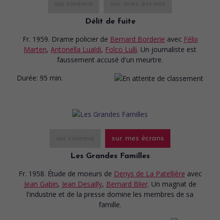
au cinéma
sur mes écrans
Délit de fuite
Fr. 1959. Drame policier
de
Bernard Borderie
avec
Félix
Marten
,
Antonella Lualdi
,
Folco Lulli
. Un journaliste est
faussement accusé d'un meurtre.
Durée:
95 min.
au cinéma
sur mes écrans
Les Grandes Familles
Fr. 1958. Étude de moeurs
de
Denys de La Patellière
avec
Jean Gabin
,
Jean Desailly
,
Bernard Blier
. Un magnat de
l'industrie et de la presse domine les membres de sa
famille.