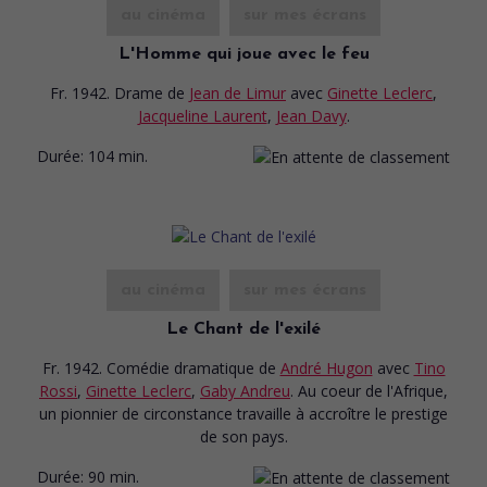
au cinéma
sur mes écrans
L'Homme qui joue avec le feu
Fr. 1942. Drame
de
Jean de Limur
avec
Ginette Leclerc
,
Jacqueline Laurent
,
Jean Davy
.
Durée:
104 min.
au cinéma
sur mes écrans
Le Chant de l'exilé
Fr. 1942. Comédie dramatique
de
André Hugon
avec
Tino
Rossi
,
Ginette Leclerc
,
Gaby Andreu
. Au coeur de l'Afrique,
un pionnier de circonstance travaille à accroître le prestige
de son pays.
Durée:
90 min.