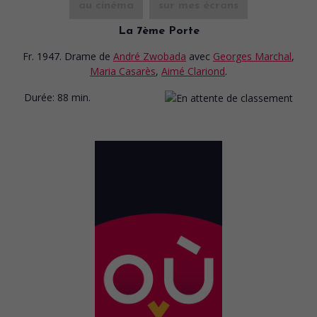
au cinéma
sur mes écrans
La 7ème Porte
Fr. 1947. Drame
de
André Zwobada
avec
Georges Marchal
,
Maria Casarès
,
Aimé Clariond
.
Durée:
88 min.