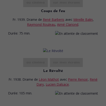
au cinéma
sur mes écrans
Coups de feu
Fr. 1939. Drame
de
René Barberis
avec
Mireille Balin
,
Raymond Rouleau
,
Aimé Clariond
.
Durée:
75 min.
au cinéma
sur mes écrans
Le Révolté
Fr. 1938. Drame
de
Léon Mathot
avec
Pierre Renoir
,
René
Dary
,
Lucien Dalsace
.
Durée:
105 min.