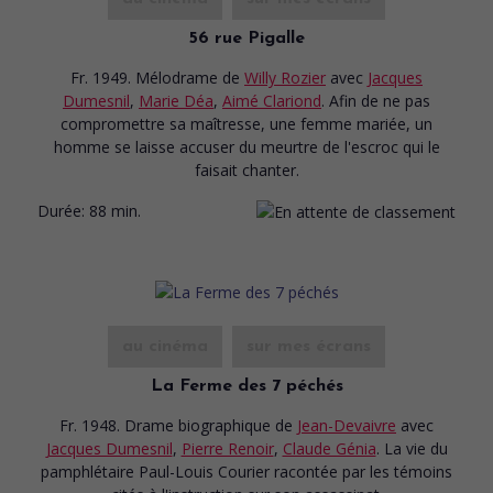
56 rue Pigalle
Fr. 1949. Mélodrame
de
Willy Rozier
avec
Jacques
Dumesnil
,
Marie Déa
,
Aimé Clariond
. Afin de ne pas
compromettre sa maîtresse, une femme mariée, un
homme se laisse accuser du meurtre de l'escroc qui le
faisait chanter.
Durée:
88 min.
au cinéma
sur mes écrans
La Ferme des 7 péchés
Fr. 1948. Drame biographique
de
Jean-Devaivre
avec
Jacques Dumesnil
,
Pierre Renoir
,
Claude Génia
. La vie du
pamphlétaire Paul-Louis Courier racontée par les témoins