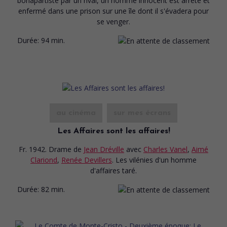
bonapartiste par un rival, un homme innocent est arrêté et
enfermé dans une prison sur une île dont il s'évadera pour
se venger.
Durée:
94 min.
au cinéma
sur mes écrans
Les Affaires sont les affaires!
Fr. 1942. Drame
de
Jean Dréville
avec
Charles Vanel
,
Aimé
Clariond
,
Renée Devillers
. Les vilénies d'un homme
d'affaires taré.
Durée:
82 min.