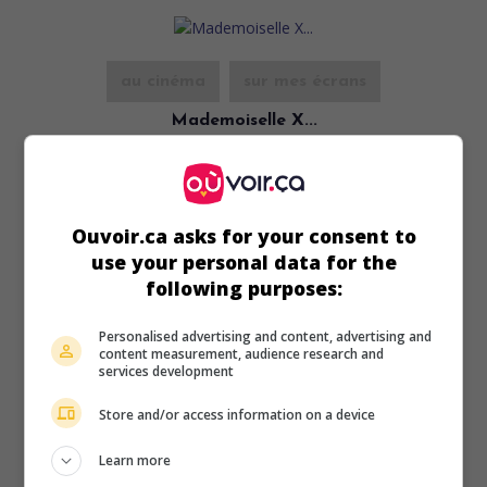
au cinéma
sur mes écrans
Mademoiselle X...
Fr. 1945. Comédie
de
Pierre Billon
avec
Madeleine Sologne
,
André Luguet
,
Aimé Clariond
. Devenue amnésique après un
évanouissement, une jeune fille s'éprend de l'auteur
dramatique qui lui a porté secours.
Ouvoir.ca asks for your consent to
use your personal data for the
Durée:
100 min.
following purposes:
Personalised advertising and content, advertising and
content measurement, audience research and
services development
Store and/or access information on a device
au cinéma
sur mes écrans
Learn more
Le Colonel Chabert