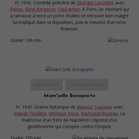
Fr. 1942. Comédie policière
de
Georges Lacombe
avec
Raimu
,
René Bergeron
,
Paul Amiot
. À Paris, un clochard qui
a ramassé à terre un porte-feuilles se retrouve bien malgré
lui impliqué dans la disparition, puis le meurtre d'un riche
financier.
Durée:
106 min.
au cinéma
sur mes écrans
Mam'zelle Bonaparte
Fr. 1942. Drame historique
de
Maurice Tourneur
avec
Edwige Feuillère
,
Monique Joyce
,
Raymond Rouleau
. La
maîtresse d'un frère de Napoléon s'éprend d'un
gentilhomme qui conspire contre l'Empire.
Durée:
100 min.