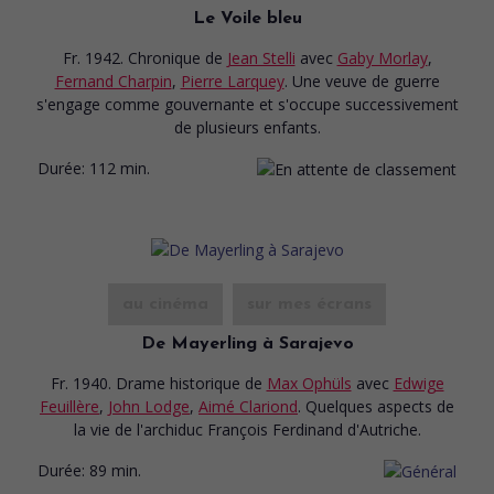
Le Voile bleu
Fr. 1942. Chronique
de
Jean Stelli
avec
Gaby Morlay
,
Fernand Charpin
,
Pierre Larquey
. Une veuve de guerre
s'engage comme gouvernante et s'occupe successivement
de plusieurs enfants.
Durée:
112 min.
au cinéma
sur mes écrans
De Mayerling à Sarajevo
Fr. 1940. Drame historique
de
Max Ophüls
avec
Edwige
Feuillère
,
John Lodge
,
Aimé Clariond
. Quelques aspects de
la vie de l'archiduc François Ferdinand d'Autriche.
Durée:
89 min.