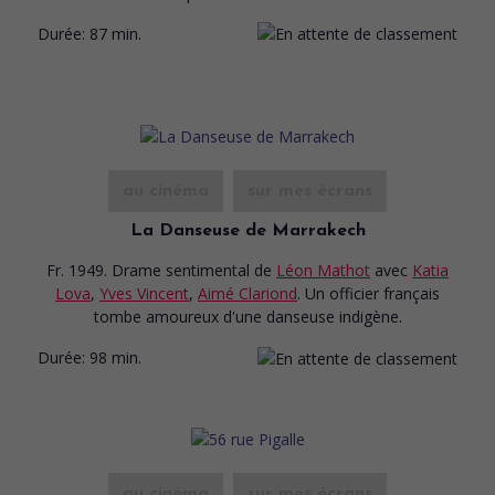
Durée:
87 min.
au cinéma
sur mes écrans
La Danseuse de Marrakech
Fr. 1949. Drame sentimental
de
Léon Mathot
avec
Katia
Lova
,
Yves Vincent
,
Aimé Clariond
. Un officier français
tombe amoureux d'une danseuse indigène.
Durée:
98 min.
au cinéma
sur mes écrans