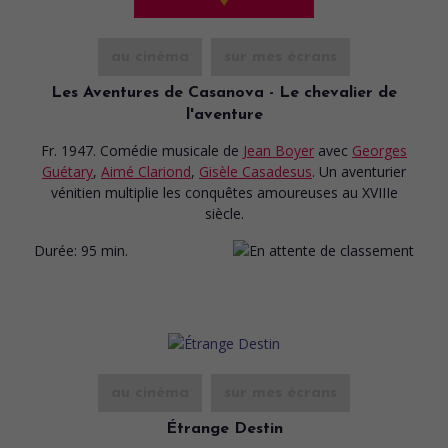
au cinéma
sur mes écrans
Les Aventures de Casanova - Le chevalier de
l'aventure
Fr. 1947. Comédie musicale
de
Jean Boyer
avec
Georges
Guétary
,
Aimé Clariond
,
Gisèle Casadesus
. Un aventurier
vénitien multiplie les conquêtes amoureuses au XVIIIe
siècle.
Durée:
95 min.
au cinéma
sur mes écrans
Étrange Destin