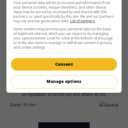
Your personal data will be processed and information from
Fr. 1943. Comédie dramatique
de
René Le Hénaff
avec
your device (cookies, unique identifiers, and other device
Raimu
,
Marie Bell
,
Aimé Clariond
. Un colonel qu'on avait cru
data) may be stored by, accessed by and shared with 300
mort à la guerre revient et trouve sa femme remariée.
partners, or used specifically by this site. We and our partners
may use precise geolocation data.
List of partners.
Durée:
102 min.
Some vendors may process your personal data on the basis
of legitimate interest, which you can object to by managing
your options below. Look for a link at the bottom of this page
or in the site menu to manage or withdraw consent in privacy
and cookie settings.
au cinéma
sur mes écrans
Consent
Les Roquevillard
Manage options
Fr. 1943. Drame de moeurs
de
Jean Dréville
avec
Charles
Vanel
,
Mila Parély
,
Charpin
. Un jeune apprenti notaire voit
sa réputation entachée par une affaire de vol.
Durée:
95 min.