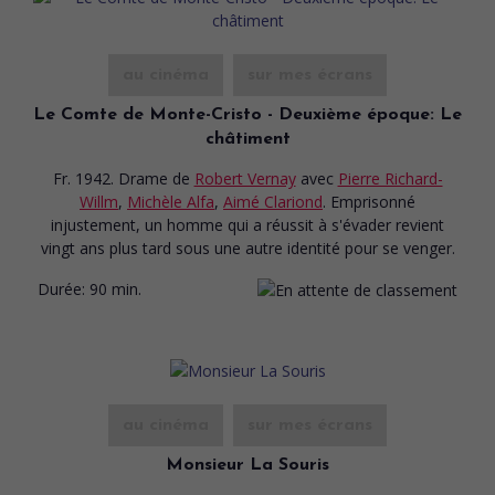
au cinéma
sur mes écrans
Le Comte de Monte-Cristo - Deuxième époque: Le
châtiment
Fr. 1942. Drame
de
Robert Vernay
avec
Pierre Richard-
Willm
,
Michèle Alfa
,
Aimé Clariond
. Emprisonné
injustement, un homme qui a réussit à s'évader revient
vingt ans plus tard sous une autre identité pour se venger.
Durée:
90 min.
au cinéma
sur mes écrans
Monsieur La Souris