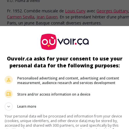
V.O.: Pluma al viento
Fr. 1952. Comédie musicale
de
Louis Cuny
avec
Georges Guétary
Carmen Sevilla
,
Jean Gaven
. En se prétendant héritier d'une phar
Paris, un jeune Basque connaît diverses aventures.
Durée:
85 min.
au cinéma
sur mes écrans
Ouvoir.ca asks for your consent to use your
personal data for the following purposes:
Demain nous divorçons
Fr. 1951. Comédie
de
Louis Cuny
avec
Sophie Desmarets
,
Jean
Personalised advertising and content, advertising and content
Desailly
,
Raphaël Patorni
.
measurement, audience research and services development
Durée:
85 min.
Store and/or access information on a device
Learn more
Your personal data will be processed and information from your device
au cinéma
sur mes écrans
(cookies, unique identifiers, and other device data) may be stored by,
accessed by and shared with 300 partners, or used specifically by this
Tous les deux