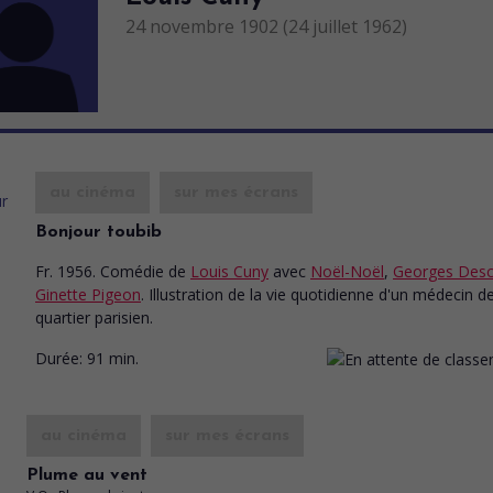
24 novembre 1902 (24 juillet 1962)
au cinéma
sur mes écrans
Bonjour toubib
Fr. 1956. Comédie
de
Louis Cuny
avec
Noël-Noël
,
Georges Desc
Ginette Pigeon
. Illustration de la vie quotidienne d'un médecin d
quartier parisien.
Durée:
91 min.
au cinéma
sur mes écrans
Plume au vent