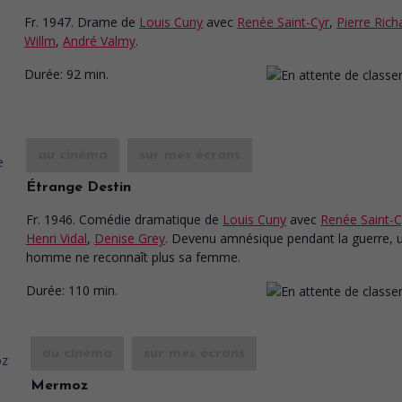
Fr. 1947. Drame
de
Louis Cuny
avec
Renée Saint-Cyr
,
Pierre Rich
Willm
,
André Valmy
.
Durée:
92 min.
au cinéma
sur mes écrans
Étrange Destin
Fr. 1946. Comédie dramatique
de
Louis Cuny
avec
Renée Saint-C
Henri Vidal
,
Denise Grey
. Devenu amnésique pendant la guerre, 
homme ne reconnaît plus sa femme.
Durée:
110 min.
au cinéma
sur mes écrans
Mermoz