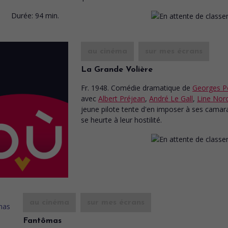
Durée:
94 min.
au cinéma
sur mes écrans
La Grande Volière
Fr. 1948. Comédie dramatique
de
Georges P
avec
Albert Préjean
,
André Le Gall
,
Line Nor
jeune pilote tente d'en imposer à ses camar
se heurte à leur hostilité.
au cinéma
sur mes écrans
Fantômas