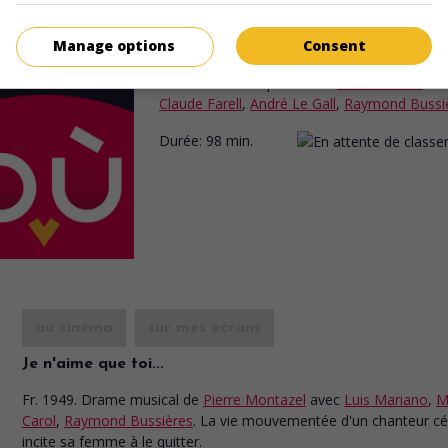
au cinéma
sur mes écrans
Manage options
Consent
Drame au Vel' d'Hiv'
Fr. 1949. Drame policier
de
Maurice Cam
av
Claude Farell
,
André Le Gall
,
Raymond Bussi
Durée:
98 min.
au cinéma
sur mes écrans
Je n'aime que toi...
Fr. 1949. Drame musical
de
Pierre Montazel
avec
Luis Mariano
,
M
Carol
,
Raymond Bussières
. La vie mouvementée d'un chanteur cé
incite sa femme à le quitter.