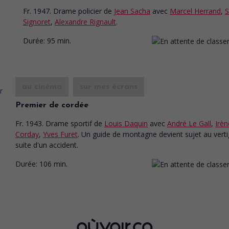
Fr. 1947. Drame policier
de
Jean Sacha
avec
Marcel Herrand
,
Signoret
,
Alexandre Rignault
.
Durée:
95 min.
au cinéma
sur mes écrans
Premier de cordée
Fr. 1943. Drame sportif
de
Louis Daquin
avec
André Le Gall
,
Irèn
Corday
,
Yves Furet
. Un guide de montagne devient sujet au verti
suite d'un accident.
Durée:
106 min.