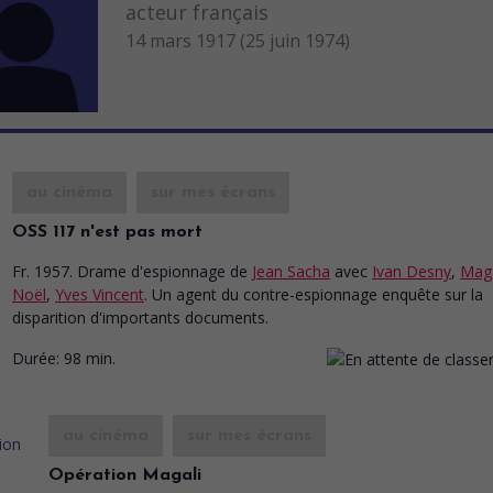
acteur français
14 mars 1917 (25 juin 1974)
au cinéma
sur mes écrans
OSS 117 n'est pas mort
Fr. 1957. Drame d'espionnage
de
Jean Sacha
avec
Ivan Desny
,
Maga
Noël
,
Yves Vincent
. Un agent du contre-espionnage enquête sur la
disparition d'importants documents.
Durée:
98 min.
au cinéma
sur mes écrans
Opération Magali