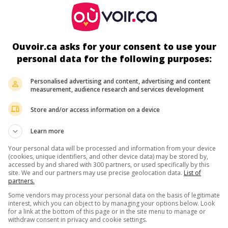
Fr. 1950. Comédie dramatique
de
Yvan Noé
avec
Raymond Pel
Arlette Accart
,
Junie Astor
. Recueilli par un philanthrope, un je
homme sans emploi s'éprend de la femme de son bienfaiteur.
Ouvoir.ca asks for your consent to use your
Durée:
83 min.
personal data for the following purposes:
Personalised advertising and content, advertising and content
au cinéma
sur mes écrans
measurement, audience research and services development
Le Désir et le péché
Store and/or access information on a device
Fr. 1949. Mélodrame
de
Willy Rozier
avec
An
Gall
,
Françoise Arnoul
,
Aimé Clariond
. La
Learn more
déchéance d'un scaphandrier devenu alcooli
Your personal data will be processed and information from your device
après avoir été abandonné par sa maîtresse.
(cookies, unique identifiers, and other device data) may be stored by,
accessed by and shared with 300 partners, or used specifically by this
Durée:
87 min.
site. We and our partners may use precise geolocation data.
List of
partners.
Some vendors may process your personal data on the basis of legitimate
interest, which you can object to by managing your options below. Look
for a link at the bottom of this page or in the site menu to manage or
withdraw consent in privacy and cookie settings.