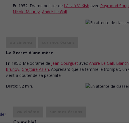
Fr. 1952. Drame policier
de
László V. Kish
avec
Raymond Soup
Nicole Maurey
,
André Le Gall
.
au cinéma
sur mes écrans
Le Secret d'une mère
Fr. 1952. Mélodrame
de
Jean Gourguet
avec
André Le Gall
,
Blanch
Brunoy
,
Grégoire Aslan
. Apprenant que sa femme le trompait, un 
vient à douter de sa paternité.
Durée:
92 min.
au cinéma
sur mes écrans
Coupable?