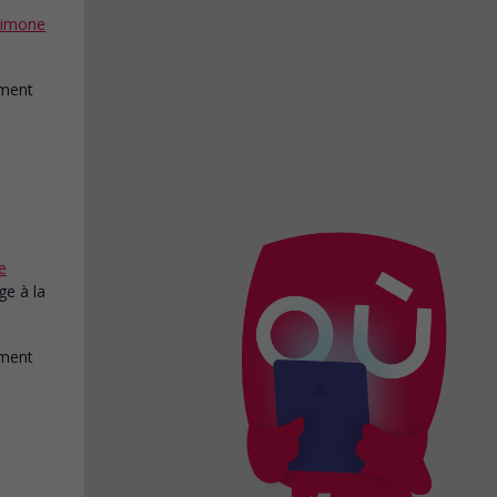
Simone
e
ge à la