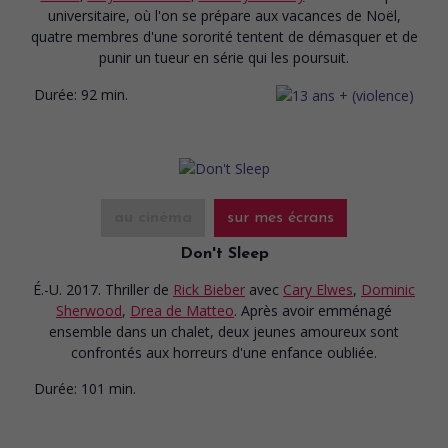
universitaire, où l'on se prépare aux vacances de Noël,
quatre membres d'une sororité tentent de démasquer et de
punir un tueur en série qui les poursuit.
Durée:
92 min.
au cinéma
sur mes écrans
Don't Sleep
É.-U. 2017. Thriller
de
Rick Bieber
avec
Cary Elwes
,
Dominic
Sherwood
,
Drea de Matteo
. Après avoir emménagé
ensemble dans un chalet, deux jeunes amoureux sont
confrontés aux horreurs d'une enfance oubliée.
Durée:
101 min.