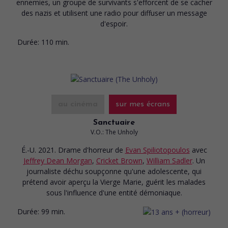
ennemies, un groupe de survivants s'efforcent de se cacher
des nazis et utilisent une radio pour diffuser un message
d'espoir.
Durée:
110 min.
au cinéma
sur mes écrans
Sanctuaire
V.O.: The Unholy
É.-U. 2021. Drame d'horreur
de
Evan Spiliotopoulos
avec
Jeffrey Dean Morgan
,
Cricket Brown
,
William Sadler
. Un
journaliste déchu soupçonne qu'une adolescente, qui
prétend avoir aperçu la Vierge Marie, guérit les malades
sous l'influence d'une entité démoniaque.
Durée:
99 min.