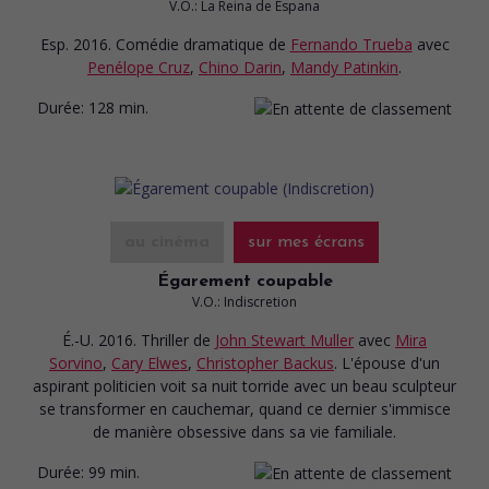
V.O.: La Reina de Espana
Esp. 2016. Comédie dramatique
de
Fernando Trueba
avec
Penélope Cruz
,
Chino Darin
,
Mandy Patinkin
.
Durée:
128 min.
au cinéma
sur mes écrans
Égarement coupable
V.O.: Indiscretion
É.-U. 2016. Thriller
de
John Stewart Muller
avec
Mira
Sorvino
,
Cary Elwes
,
Christopher Backus
. L'épouse d'un
aspirant politicien voit sa nuit torride avec un beau sculpteur
se transformer en cauchemar, quand ce dernier s'immisce
de manière obsessive dans sa vie familiale.
Durée:
99 min.