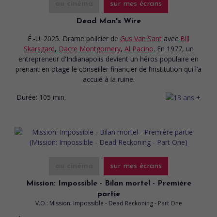
au cinéma
sur mes écrans
Dead Man's Wire
É.-U. 2025. Drame policier
de
Gus Van Sant
avec
Bill
Skarsgard
,
Dacre Montgomery
,
Al Pacino
. En 1977, un
entrepreneur d'Indianapolis devient un héros populaire en
prenant en otage le conseiller financier de l’institution qui l’a
acculé à la ruine.
Durée:
105 min.
au cinéma
sur mes écrans
Mission: Impossible - Bilan mortel - Première
partie
V.O.: Mission: Impossible - Dead Reckoning - Part One