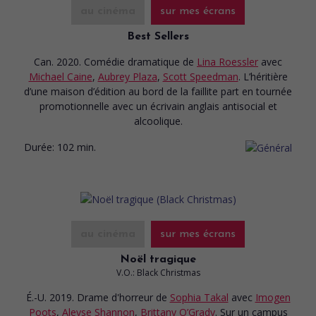
au cinéma
sur mes écrans
Best Sellers
Can. 2020. Comédie dramatique
de
Lina Roessler
avec
Michael Caine
,
Aubrey Plaza
,
Scott Speedman
. L’héritière
d’une maison d’édition au bord de la faillite part en tournée
promotionnelle avec un écrivain anglais antisocial et
alcoolique.
Durée:
102 min.
au cinéma
sur mes écrans
Noël tragique
V.O.: Black Christmas
É.-U. 2019. Drame d'horreur
de
Sophia Takal
avec
Imogen
Poots
,
Aleyse Shannon
,
Brittany O’Grady
. Sur un campus