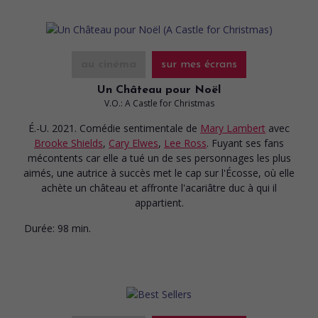
au cinéma
sur mes écrans
Un Château pour Noël
V.O.: A Castle for Christmas
É.-U. 2021. Comédie sentimentale
de
Mary Lambert
avec
Brooke Shields
,
Cary Elwes
,
Lee Ross
. Fuyant ses fans
mécontents car elle a tué un de ses personnages les plus
aimés, une autrice à succès met le cap sur l'Écosse, où elle
achète un château et affronte l'acariâtre duc à qui il
appartient.
Durée:
98 min.