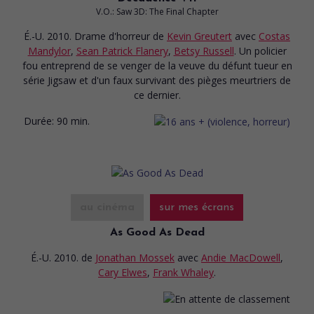
V.O.: Saw 3D: The Final Chapter
É.-U. 2010. Drame d'horreur
de
Kevin Greutert
avec
Costas
Mandylor
,
Sean Patrick Flanery
,
Betsy Russell
. Un policier
fou entreprend de se venger de la veuve du défunt tueur en
série Jigsaw et d'un faux survivant des pièges meurtriers de
ce dernier.
Durée:
90 min.
au cinéma
sur mes écrans
As Good As Dead
É.-U. 2010.
de
Jonathan Mossek
avec
Andie MacDowell
,
Cary Elwes
,
Frank Whaley
.