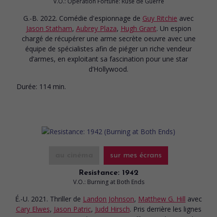
V.O.: Operation Fortune: Ruse de Guerre
G.-B. 2022. Comédie d'espionnage
de
Guy Ritchie
avec
Jason Statham
,
Aubrey Plaza
,
Hugh Grant
. Un espion
chargé de récupérer une arme secrète oeuvre avec une
équipe de spécialistes afin de piéger un riche vendeur
d’armes, en exploitant sa fascination pour une star
d’Hollywood.
Durée:
114 min.
au cinéma
sur mes écrans
Resistance: 1942
V.O.: Burning at Both Ends
É.-U. 2021. Thriller
de
Landon Johnson
,
Matthew G. Hill
avec
Cary Elwes
,
Jason Patric
,
Judd Hirsch
. Pris derrière les lignes