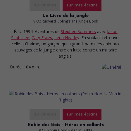
au cinéma
sur mes écrans
Le Livre de la jungle
V.O.: Rudyard Kipling's The Jungle Book
É.-U. 1994. Aventures
de
Stephen Sommers
avec
Jason
Scott Lee
,
Cary Elwes
,
Lena Headey
. En voulant retrouver
celle qu'il aime, un garçon qui a grandi parmi les animaux
sauvages de la jungle entre en lutte contre un militaire
anglais.
Durée:
104 min.
au cinéma
sur mes écrans
Robin des Bois - Héros en collants
V.O.: Robin Hood - Men in Tights