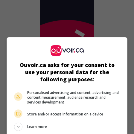
Ouvoir.ca asks for your consent to
use your personal data for the
following purposes:
au cinéma
sur mes écrans
Delhi Safari
Personalised advertising and content, advertising and
content measurement, audience research and
Ind. 2012. Film d'animation
de
Nikhil Advani
avec
Vanessa
services development
Williams
.
Store and/or access information on a device
Durée:
96 min.
Learn more