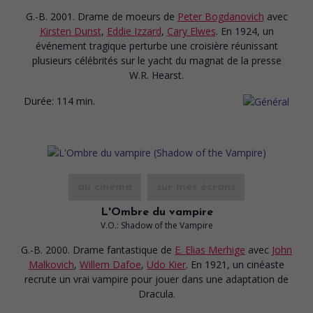
G.-B. 2001. Drame de moeurs
de
Peter Bogdanovich
avec
Kirsten Dunst
,
Eddie Izzard
,
Cary Elwes
. En 1924, un
événement tragique perturbe une croisière réunissant
plusieurs célébrités sur le yacht du magnat de la presse
W.R. Hearst.
Durée:
114 min.
au cinéma
sur mes écrans
L'Ombre du vampire
V.O.: Shadow of the Vampire
G.-B. 2000. Drame fantastique
de
E. Elias Merhige
avec
John
Malkovich
,
Willem Dafoe
,
Udo Kier
. En 1921, un cinéaste
recrute un vrai vampire pour jouer dans une adaptation de
Dracula.