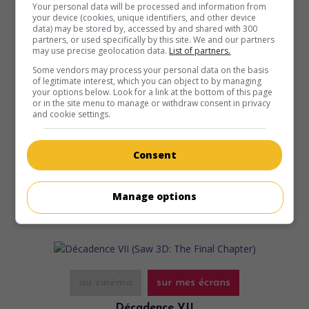
Your personal data will be processed and information from
your device (cookies, unique identifiers, and other device
data) may be stored by, accessed by and shared with 300
partners, or used specifically by this site. We and our partners
may use precise geolocation data.
List of partners.
au cinéma
sur mes écrans
Some vendors may process your personal data on the basis
Psych:9
of legitimate interest, which you can object to by managing
your options below. Look for a link at the bottom of this page
É.-U. 2010. Thriller
de
Andrew Shortell
avec
Sara Foster
,
or in the site menu to manage or withdraw consent in privacy
and cookie settings.
Cary Elwes
,
Michael Biehn
. Employée de nuit dans un
mystérieux hôpital, une jeune femme au passé trouble
découvre sur les lieux des indices liés à une récente série de
Consent
meurtres.
Durée:
98 min.
Manage options
au cinéma
sur mes écrans
Décadence VII