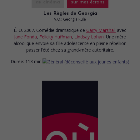
au cinéma
sur mes écrans
Les Règles de Georgia
V.O.: Georgia Rule
É.-U. 2007. Comédie dramatique
de
Garry Marshall
avec
Jane Fonda
,
Felicity Huffman
,
Lindsay Lohan
. Une mère
alcoolique envoie sa fille adolescente en pleine rébellion
passer l'été chez sa grand-mère autoritaire.
Durée:
113 min.