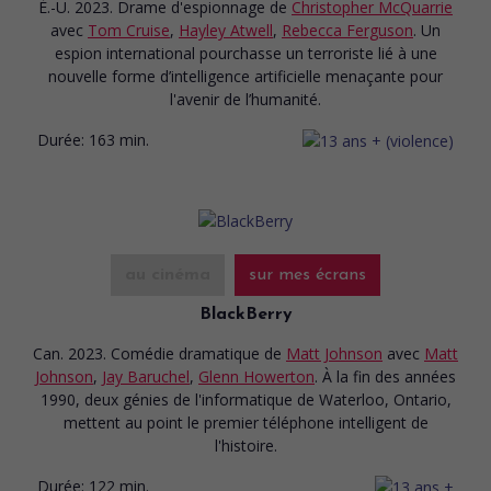
É.-U. 2023. Drame d'espionnage
de
Christopher McQuarrie
avec
Tom Cruise
,
Hayley Atwell
,
Rebecca Ferguson
. Un
espion international pourchasse un terroriste lié à une
nouvelle forme d’intelligence artificielle menaçante pour
l'avenir de l’humanité.
Durée:
163 min.
au cinéma
sur mes écrans
BlackBerry
Can. 2023. Comédie dramatique
de
Matt Johnson
avec
Matt
Johnson
,
Jay Baruchel
,
Glenn Howerton
. À la fin des années
1990, deux génies de l'informatique de Waterloo, Ontario,
mettent au point le premier téléphone intelligent de
l'histoire.
Durée:
122 min.