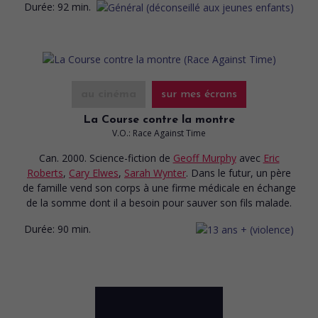
Durée:
92 min.
au cinéma
sur mes écrans
La Course contre la montre
V.O.: Race Against Time
Can. 2000. Science-fiction
de
Geoff Murphy
avec
Eric
Roberts
,
Cary Elwes
,
Sarah Wynter
. Dans le futur, un père
de famille vend son corps à une firme médicale en échange
de la somme dont il a besoin pour sauver son fils malade.
Durée:
90 min.