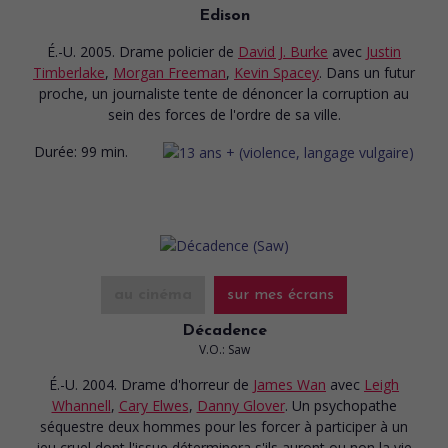
Edison
É.-U. 2005. Drame policier
de
David J. Burke
avec
Justin
Timberlake
,
Morgan Freeman
,
Kevin Spacey
. Dans un futur
proche, un journaliste tente de dénoncer la corruption au
sein des forces de l'ordre de sa ville.
Durée:
99 min.
au cinéma
sur mes écrans
Décadence
V.O.: Saw
É.-U. 2004. Drame d'horreur
de
James Wan
avec
Leigh
Whannell
,
Cary Elwes
,
Danny Glover
. Un psychopathe
séquestre deux hommes pour les forcer à participer à un
jeu cruel dont l'issue déterminera s'ils auront ou non la vie