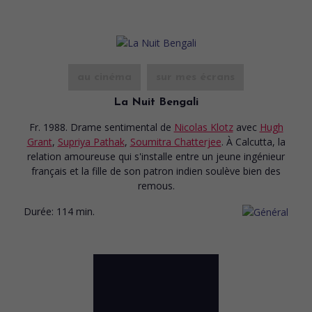
au cinéma
sur mes écrans
La Nuit Bengali
Fr. 1988. Drame sentimental
de
Nicolas Klotz
avec
Hugh
Grant
,
Supriya Pathak
,
Soumitra Chatterjee
. À Calcutta, la
relation amoureuse qui s'installe entre un jeune ingénieur
français et la fille de son patron indien soulève bien des
remous.
Durée:
114 min.