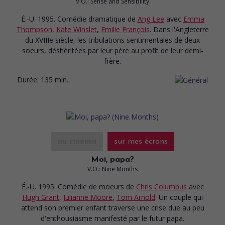
V.O.: Sense and Sensibility
É.-U. 1995. Comédie dramatique
de
Ang Lee
avec
Emma
Thompson
,
Kate Winslet
,
Emilie François
. Dans l'Angleterre
du XVIIIe siècle, les tribulations sentimentales de deux
soeurs, déshéritées par leur père au profit de leur demi-
frère.
Durée:
135 min.
au cinéma
sur mes écrans
Moi, papa?
V.O.: Nine Months
É.-U. 1995. Comédie de moeurs
de
Chris Columbus
avec
Hugh Grant
,
Julianne Moore
,
Tom Arnold
. Un couple qui
attend son premier enfant traverse une crise due au peu
d'enthousiasme manifesté par le futur papa.