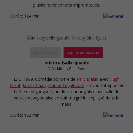
plusieurs rencontres impromptues.
Durée:
124 min.
au cinéma
sur mes écrans
Mickey belle gueule
V.O.: Mickey Blue Eyes
É.-U. 1999. Comédie policière
de
Kelly Makin
avec
Hugh
Grant
,
James Caan
,
Jeanne Tripplehorn
. En voulant épouser
la fille d'un gangster, un directeur anglais d'une salle de
ventes new-yorkaise se voit malgré lui impliqué dans la
mafia.
Durée:
102 min.