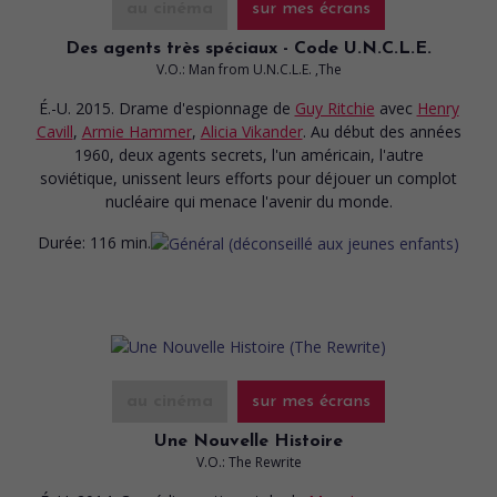
au cinéma
sur mes écrans
Des agents très spéciaux - Code U.N.C.L.E.
V.O.: Man from U.N.C.L.E. ,The
É.-U. 2015. Drame d'espionnage
de
Guy Ritchie
avec
Henry
Cavill
,
Armie Hammer
,
Alicia Vikander
. Au début des années
1960, deux agents secrets, l'un américain, l'autre
soviétique, unissent leurs efforts pour déjouer un complot
nucléaire qui menace l'avenir du monde.
Durée:
116 min.
au cinéma
sur mes écrans
Une Nouvelle Histoire
V.O.: The Rewrite