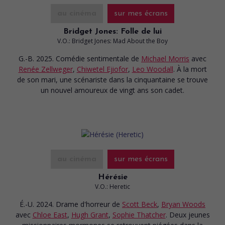
au cinéma
sur mes écrans
Bridget Jones: Folle de lui
V.O.: Bridget Jones: Mad About the Boy
G.-B. 2025. Comédie sentimentale
de
Michael Morris
avec
Renée Zellweger
,
Chiwetel Ejiofor
,
Leo Woodall
. À la mort
de son mari, une scénariste dans la cinquantaine se trouve
un nouvel amoureux de vingt ans son cadet.
au cinéma
sur mes écrans
Hérésie
V.O.: Heretic
É.-U. 2024. Drame d'horreur
de
Scott Beck
,
Bryan Woods
avec
Chloe East
,
Hugh Grant
,
Sophie Thatcher
. Deux jeunes