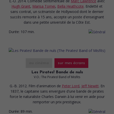
É.-U. 2014. Comédie sentimentale
de
Marc Lawrence
avec
Hugh Grant
,
Marisa Tomei
,
Bella Heathcote
. Endetté et
sans contrat, un scénariste de Hollywood dont le dernier
succès remonte à 15 ans, accepte un poste d'enseignant
dans une petite université de la Côte Est.
Durée:
107 min.
au cinéma
sur mes écrans
Les Pirates! Bande de nuls
V.O.: The Pirates! Band of Misfits
G.-B. 2012. Film d'animation
de
Peter Lord
,
Jeff Newitt
. En
1837, le capitaine sans envergure d'une bande de pirates
force le naturaliste Charles Darwin à lui venir en aide pour
remporter un prix prestigieux.
Durée:
89 min.