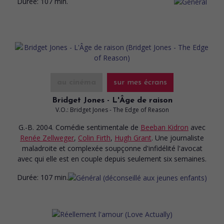
Durée:
107 min.
au cinéma
sur mes écrans
Bridget Jones - L'Âge de raison
V.O.: Bridget Jones - The Edge of Reason
G.-B. 2004. Comédie sentimentale
de
Beeban Kidron
avec
Renée Zellweger
,
Colin Firth
,
Hugh Grant
. Une journaliste
maladroite et complexée soupçonne d'infidélité l'avocat
avec qui elle est en couple depuis seulement six semaines.
Durée:
107 min.