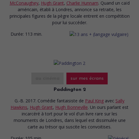
McConaughey
,
Hugh Grant
,
Charlie Hunnam
. Quand un caïd
américain, établi à Londres, annonce sa retraite, les
principales figures de la pègre locale entrent en compétition
pour lui succéder.
Durée:
113 min.
au cinéma
sur mes écrans
Paddington 2
G.-B. 2017. Comédie fantaisiste
de
Paul King
avec
Sally
Hawkins
,
Hugh Grant
,
Hugh Bonneville
. Un ours parlant est
incarcéré à tort pour le vol d'un livre rare sur les
monuments de Londres, dans lequel est dissimulée une
carte au trésor qui suscite les convoitises.
Durée:
105 min.