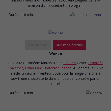
missionnaires mormones se retrouvent piégées dans la
maison d'un inquiétant théologien.
Durée:
110 min.
au cinéma
sur mes écrans
Wonka
É.-U. 2023. Comédie fantaisiste
de
Paul King
avec
Timothée
Chalamet
,
Calah Lane
,
Paterson Joseph
. À Londres, au XIXe
siècle, un jeune inventeur doué pour la magie cherche à
ouvrir une chocolaterie dans un quartier contrôlé par un
cartel.
Durée:
116 min.