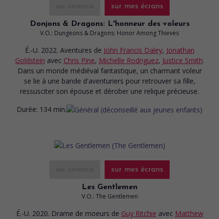
au cinéma
sur mes écrans
Donjons & Dragons: L'honneur des voleurs
V.O.: Dungeons & Dragons: Honor Among Thieves
É.-U. 2022. Aventures
de
John Francis Daley
,
Jonathan
Goldstein
avec
Chris Pine
,
Michelle Rodriguez
,
Justice Smith
.
Dans un monde médiéval fantastique, un charmant voleur
se lie à une bande d'aventuriers pour retrouver sa fille,
ressusciter son épouse et dérober une relique précieuse.
Durée:
134 min.
au cinéma
sur mes écrans
Les Gentlemen
V.O.: The Gentlemen
É.-U. 2020. Drame de moeurs
de
Guy Ritchie
avec
Matthew