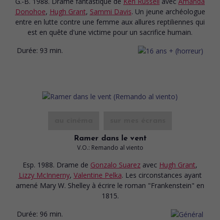
G.-B. 1988. Drame fantastique
de
Ken Russell
avec
Amanda
Donohoe
,
Hugh Grant
,
Sammi Davis
. Un jeune archéologue
entre en lutte contre une femme aux allures reptiliennes qui
est en quête d'une victime pour un sacrifice humain.
Durée:
93 min.
au cinéma
sur mes écrans
Ramer dans le vent
V.O.: Remando al viento
Esp. 1988. Drame
de
Gonzalo Suarez
avec
Hugh Grant
,
Lizzy McInnerny
,
Valentine Pelka
. Les circonstances ayant
amené Mary W. Shelley à écrire le roman "Frankenstein" en
1815.
Durée:
96 min.