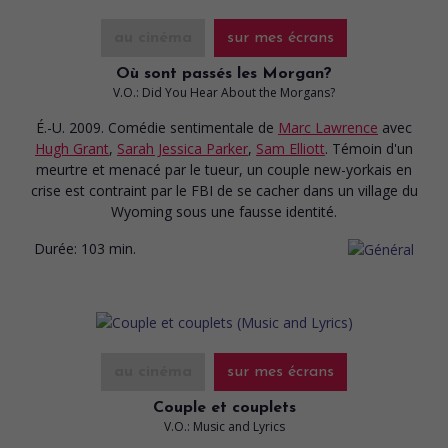
au cinéma
sur mes écrans
Où sont passés les Morgan?
V.O.: Did You Hear About the Morgans?
É.-U. 2009. Comédie sentimentale
de
Marc Lawrence
avec
Hugh Grant
,
Sarah Jessica Parker
,
Sam Elliott
. Témoin d'un
meurtre et menacé par le tueur, un couple new-yorkais en
crise est contraint par le FBI de se cacher dans un village du
Wyoming sous une fausse identité.
Durée:
103 min.
au cinéma
sur mes écrans
Couple et couplets
V.O.: Music and Lyrics