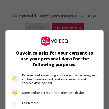
au cinéma
sur mes écrans
Le Journal de Bridget Jones
V.O.: Bridget Jones's Diary
É.-U. 2001. Comédie sentimentale
de
Sharon Maguire
avec
Ouvoir.ca asks for your consent to
Renée Zellweger
,
Colin Firth
,
Hugh Grant
. Les tribulations
use your personal data for the
sentimentales et professionnelles d'une jeune Londonienne
following purposes:
qui a le don de se mettre dans l'embarras.
Durée:
98 min.
Personalised advertising and content, advertising and
content measurement, audience research and
services development
Store and/or access information on a device
Learn more
au cinéma
sur mes écrans