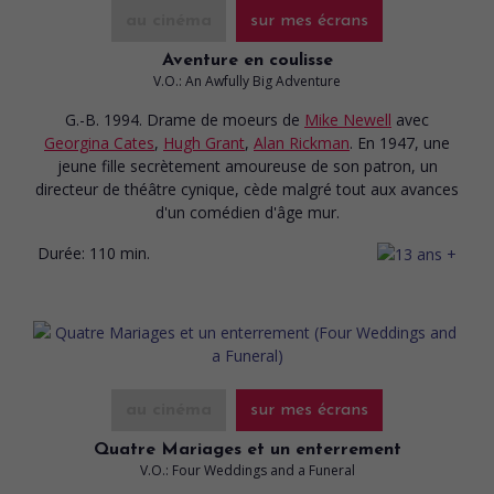
au cinéma
sur mes écrans
Aventure en coulisse
V.O.: An Awfully Big Adventure
G.-B. 1994. Drame de moeurs
de
Mike Newell
avec
Georgina Cates
,
Hugh Grant
,
Alan Rickman
. En 1947, une
jeune fille secrètement amoureuse de son patron, un
directeur de théâtre cynique, cède malgré tout aux avances
d'un comédien d'âge mur.
Durée:
110 min.
au cinéma
sur mes écrans
Quatre Mariages et un enterrement
V.O.: Four Weddings and a Funeral