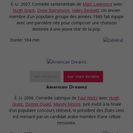
É.-U. 2007. Comédie sentimentale
de
Marc Lawrence
avec
Hugh Grant
,
Drew Barrymore
,
Haley Bennett
. Un ancien
membre d'un populaire groupe des années 1980 fait équipe
avec une parolière née pour composer une chanson
destinée à une jeune star de la pop.
Durée:
104 min.
au cinéma
sur mes écrans
American Dreamz
É.-U. 2006. Comédie satirique
de
Paul Weitz
avec
Hugh
Grant
,
Dennis Quaid
,
Mandy Moore
. Juré invité à la finale
d'un populaire concours télévisé, le président des États-Unis
est menacé par un candidat arabe membre d'une cellule
terroriste.