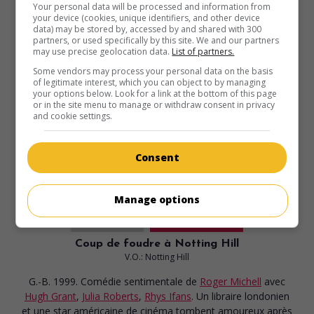
Your personal data will be processed and information from
Escrocs mais pas trop
your device (cookies, unique identifiers, and other device
V.O.: Small Time Crooks
data) may be stored by, accessed by and shared with 300
partners, or used specifically by this site. We and our partners
É.-U. 2000. Comédie de moeurs
de
Woody Allen
avec
may use precise geolocation data.
List of partners.
Woody Allen
,
Tracey Ullman
,
Hugh Grant
. Devenu riche du
Some vendors may process your personal data on the basis
jour au lendemain, un couple ignare et vulgaire tente
of legitimate interest, which you can object to by managing
d'évoluer parmi la haute société de Manhattan.
your options below. Look for a link at the bottom of this page
or in the site menu to manage or withdraw consent in privacy
and cookie settings.
Durée:
90 min.
Consent
Manage options
au cinéma
sur mes écrans
Coup de foudre à Notting Hill
V.O.: Notting Hill
G.-B. 1999. Comédie sentimentale
de
Roger Michell
avec
Hugh Grant
,
Julia Roberts
,
Rhys Ifans
. Un libraire londonien
et une star américaine de cinéma tombent amoureux après