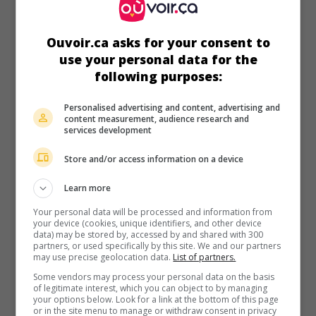
bohème qui l'entraîne dans le milieu homosexuel.
Durée:
87 min.
Ouvoir.ca asks for your consent to
use your personal data for the
following purposes:
Personalised advertising and content, advertising and
content measurement, audience research and
services development
au cinéma
sur mes écrans
Store and/or access information on a device
Champ d'honneur
Fr. 1987. Drame de guerre
de
Jean-Pierre Denis
avec
Cris
Learn more
Campion
,
Pascale Rocard
,
Eric Wapler
. Lorsqu'éclate la
Your personal data will be processed and information from
guerre entre la France et la Prusse, un jeune paysan qui fait
your device (cookies, unique identifiers, and other device
le service militaire à la place du fils d'un notable, est
data) may be stored by, accessed by and shared with 300
partners, or used specifically by this site. We and our partners
contraint d'aller combattre en Alsace.
may use precise geolocation data.
List of partners.
Durée:
87 min.
Some vendors may process your personal data on the basis
of legitimate interest, which you can object to by managing
your options below. Look for a link at the bottom of this page
or in the site menu to manage or withdraw consent in privacy