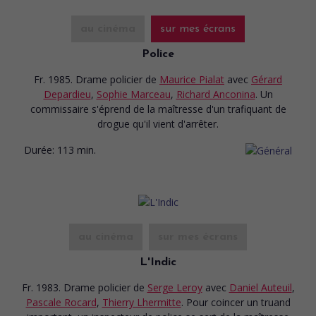
au cinéma
sur mes écrans
Police
Fr. 1985. Drame policier
de
Maurice Pialat
avec
Gérard
Depardieu
,
Sophie Marceau
,
Richard Anconina
. Un
commissaire s'éprend de la maîtresse d'un trafiquant de
drogue qu'il vient d'arrêter.
Durée:
113 min.
au cinéma
sur mes écrans
L'Indic
Fr. 1983. Drame policier
de
Serge Leroy
avec
Daniel Auteuil
,
Pascale Rocard
,
Thierry Lhermitte
. Pour coincer un truand