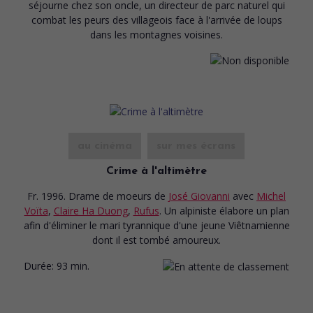
séjourne chez son oncle, un directeur de parc naturel qui
combat les peurs des villageois face à l'arrivée de loups
dans les montagnes voisines.
au cinéma
sur mes écrans
Crime à l'altimètre
Fr. 1996. Drame de moeurs
de
José Giovanni
avec
Michel
Voïta
,
Claire Ha Duong
,
Rufus
. Un alpiniste élabore un plan
afin d'éliminer le mari tyrannique d'une jeune Viêtnamienne
dont il est tombé amoureux.
Durée:
93 min.