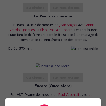
au cinéma
sur mes écrans
Le Vent des moissons
Fr. 1988. Drame de moeurs
de
Jean Sagols
avec
Annie
Girardot
,
Jacques Dufilho
,
Pascale Rocard
. Les tribulations
d'une famille de fermiers dont le fils se plie à un mariage de
convenance qui entraînera bien des drames.
Durée:
570 min.
au cinéma
sur mes écrans
Encore (Once More)
Fr. 1987. Drame de moeurs
de
Paul Vecchiali
avec
Jean-
Louis Rolland
,
Florence Giorgetti
,
Pascale Rocard
. Un
homme quitte sa famille et son emploi pour mener une vie