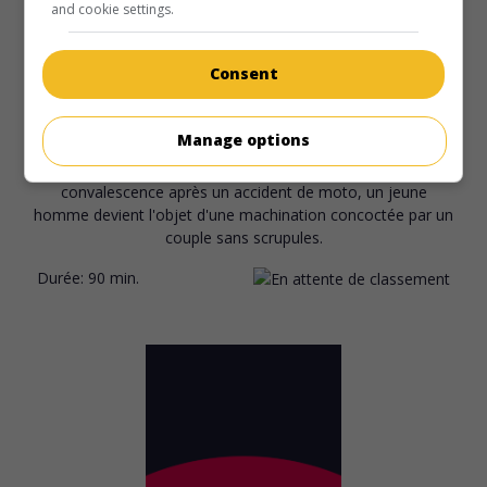
and cookie settings.
au cinéma
sur mes écrans
Consent
Chantons en choeur
Manage options
Fr. 1987. Drame
de
Maurice Dugowson
avec
Pascale
Rocard
,
Hippolyte Girardot
,
Jean-Pierre Bisson
. En
convalescence après un accident de moto, un jeune
homme devient l'objet d'une machination concoctée par un
couple sans scrupules.
Durée:
90 min.