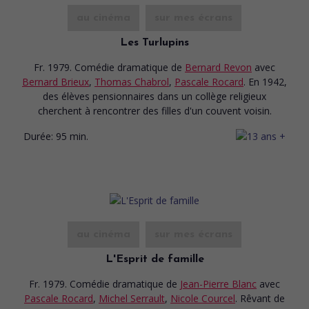
au cinéma
sur mes écrans
Les Turlupins
Fr. 1979. Comédie dramatique
de
Bernard Revon
avec
Bernard Brieux
,
Thomas Chabrol
,
Pascale Rocard
. En 1942,
des élèves pensionnaires dans un collège religieux
cherchent à rencontrer des filles d'un couvent voisin.
Durée:
95 min.
au cinéma
sur mes écrans
L'Esprit de famille
Fr. 1979. Comédie dramatique
de
Jean-Pierre Blanc
avec
Pascale Rocard
,
Michel Serrault
,
Nicole Courcel
. Rêvant de