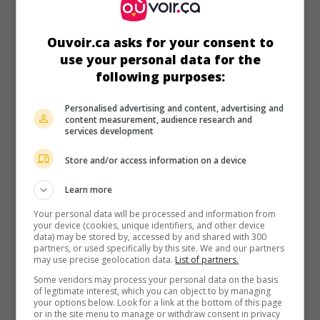
au cinéma
sur mes écrans
BAC Nord
Ouvoir.ca asks for your consent to
Fr. 2020. Drame policier
de
Cédric Jimenez
avec
Gilles
use your personal data for the
Lellouche
,
Karim Leklou
,
François Civil
. Trois flics de la
following purposes:
Brigade anti-criminalité de Marseille voient la justice se
retourner contre eux, après avoir réussi un coup de filet
Personalised advertising and content, advertising and
contre les caïds qui contrôlaient une cité.
content measurement, audience research and
services development
Durée:
105 min.
Store and/or access information on a device
Learn more
Your personal data will be processed and information from
your device (cookies, unique identifiers, and other device
au cinéma
sur mes écrans
data) may be stored by, accessed by and shared with 300
partners, or used specifically by this site. We and our partners
Voir le jour
may use precise geolocation data.
List of partners.
Some vendors may process your personal data on the basis
Fr. 2019. Comédie dramatique
de
Marion Laine
avec
of legitimate interest, which you can object to by managing
Sandrine Bonnaire
,
Brigitte Roüan
,
Aure Atika
. À Marseille,
your options below. Look for a link at the bottom of this page
une auxiliaire de puériculture dans la cinquantaine est
or in the site menu to manage or withdraw consent in privacy