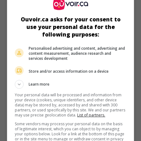
au cinéma
sur mes écrans
Sur les chemins noirs
Ouvoir.ca asks for your consent to
Fr. 2023. Drame
de
Denis Imbert
avec
Jean Dujardin
,
use your personal data for the
Jonathan Zaccaï
,
Dylan Robert
. À peine remis des blessures
following purposes:
graves causées par une lourde chute, un écrivain renommé
entreprend de traverser la France à pied, en empruntant
Personalised advertising and content, advertising and
uniquement des petits sentiers.
content measurement, audience research and
services development
Durée:
92 min.
Store and/or access information on a device
Learn more
Your personal data will be processed and information from
your device (cookies, unique identifiers, and other device
au cinéma
sur mes écrans
data) may be stored by, accessed by and shared with 300
partners, or used specifically by this site. We and our partners
ADN
may use precise geolocation data.
List of partners.
Some vendors may process your personal data on the basis
Fr. 2020. Drame
de
Maïwenn
avec
Maïwenn
,
Fanny Ardant
,
of legitimate interest, which you can object to by managing
Louis Garrel
. La mort de son grand-père, né en Algérie,
your options below. Look for a link at the bottom of this page
provoque chez une mère divorcée parisienne, à couteaux
or in the site menu to manage or withdraw consent in privacy