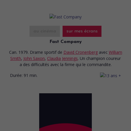
au cinéma
sur mes écrans
Fast Company
Can. 1979. Drame sportif
de
David Cronenberg
avec
William
Smith
,
John Saxon
,
Claudia Jennings
. Un champion coureur
a des difficultés avec la firme qui le commandite.
Durée:
91 min.