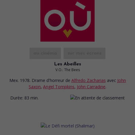
au cinéma
sur mes écrans
Les Abeilles
V.O.: The Bees
Mex. 1978. Drame d'horreur
de
Alfredo Zacharias
avec
John
Saxon
,
Angel Tompkins
,
John Carradine
.
Durée:
83 min.