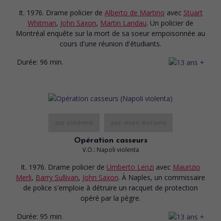
It. 1976. Drame policier
de
Alberto de Martino
avec
Stuart
Whitman
,
John Saxon
,
Martin Landau
. Un policier de
Montréal enquête sur la mort de sa soeur empoisonnée au
cours d'une réunion d'étudiants.
Durée:
96 min.
au cinéma
sur mes écrans
Opération casseurs
V.O.: Napoli violenta
It. 1976. Drame policier
de
Umberto Lenzi
avec
Maurizio
Merli
,
Barry Sullivan
,
John Saxon
. À Naples, un commissaire
de police s'emploie à détruire un racquet de protection
opéré par la pègre.
Durée:
95 min.