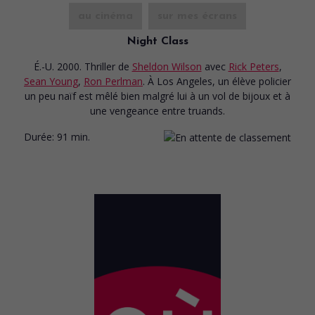
au cinéma
sur mes écrans
Night Class
É.-U. 2000. Thriller
de
Sheldon Wilson
avec
Rick Peters
,
Sean Young
,
Ron Perlman
. À Los Angeles, un élève policier
un peu naïf est mêlé bien malgré lui à un vol de bijoux et à
une vengeance entre truands.
Durée:
91 min.