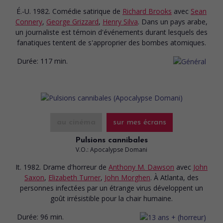
É.-U. 1982. Comédie satirique
de
Richard Brooks
avec
Sean
Connery
,
George Grizzard
,
Henry Silva
. Dans un pays arabe,
un journaliste est témoin d'événements durant lesquels des
fanatiques tentent de s'approprier des bombes atomiques.
Durée:
117 min.
au cinéma
sur mes écrans
Pulsions cannibales
V.O.: Apocalypse Domani
It. 1982. Drame d'horreur
de
Anthony M. Dawson
avec
John
Saxon
,
Elizabeth Turner
,
John Morghen
. À Atlanta, des
personnes infectées par un étrange virus développent un
goût irrésistible pour la chair humaine.
Durée:
96 min.