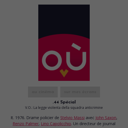
au cinéma
sur mes écrans
.44 Spécial
V.O.: La legge violenta della squadra anticrimine
It. 1976. Drame policier
de
Stelvio Massi
avec
John Saxon
,
Renzo Palmer
,
Lino Capolicchio
. Un directeur de journal