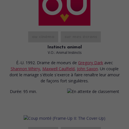
au cinéma
sur mes écrans
Instincts animal
V.O.: Animal Instincts
É.-U. 1992. Drame de moeurs
de
Gregory Dark
avec
Shannon Whirry
,
Maxwell Caulfield
,
John Saxon
. Un couple
dont le mariage s'étiole s'exerce à faire renaître leur amour
de façons fort singulières.
Durée:
95 min.