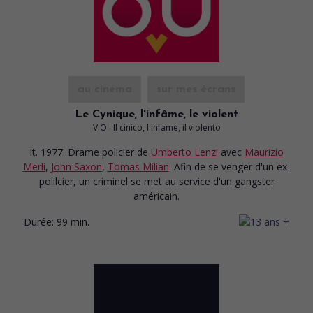
au cinéma
sur mes écrans
Le Cynique, l'infâme, le violent
V.O.: Il cinico, l'infame, il violento
It. 1977. Drame policier
de
Umberto Lenzi
avec
Maurizio
Merli
,
John Saxon
,
Tomas Milian
. Afin de se venger d'un ex-
polilcier, un criminel se met au service d'un gangster
américain.
Durée:
99 min.