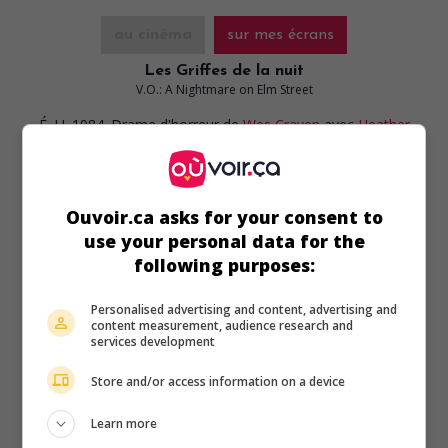
au cinéma
sur mes écrans
Les Griffes de la nuit
V.O.: A Nightmare on Elm Street
É.-U. 1984. Drame d'horreur
de
Wes Craven
avec
Heather
Langenkamp
,
Robert Englund
,
Ronee Blakley
. Une
adolescente découvre que l'être monstrueux qui hante ses
rêves, un croquemitaine dont la main droite est armée de
griffes d'acier effilées, est un meurtrier d'enfants.
Ouvoir.ca asks for your consent to
use your personal data for the
Durée:
91 min.
following purposes:
Personalised advertising and content, advertising and
content measurement, audience research and
services development
Store and/or access information on a device
au cinéma
sur mes écrans
Learn more
Les Aventuriers de l'univers perdu
V.O.: Prisoners of the Lost Universe