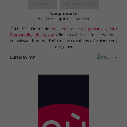
au cinéma
sur mes écrans
Coup monté
V.O.: Frame-Up II: The Cover-Up
É.-U. 1991. Drame
de
Paul Leder
avec
Wings Hauser
,
Patti
D'Arbanville
,
John Saxon
. Afin de cacher ses malversations,
un puissant homme d'affaires ne craint pas d'éliminer ceux
qui le gênent.
Durée:
88 min.