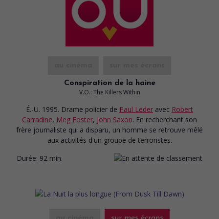
au cinéma
sur mes écrans
Conspiration de la haine
V.O.: The Killers Within
É.-U. 1995. Drame policier
de
Paul Leder
avec
Robert
Carradine
,
Meg Foster
,
John Saxon
. En recherchant son
frère journaliste qui a disparu, un homme se retrouve mêlé
aux activités d'un groupe de terroristes.
Durée:
92 min.
au cinéma
sur mes écrans