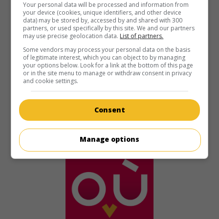
Your personal data will be processed and information from
your device (cookies, unique identifiers, and other device
G.-B. 1983. Aventures
de
Terry Marcel
avec
Richard Hatch
,
data) may be stored by, accessed by and shared with 300
Kay Lenz
,
John Saxon
. Une journaliste de la télévision et un
partners, or used specifically by this site. We and our partners
jeune homme se retrouvent transportés dans une autre
may use precise geolocation data.
List of partners.
dimension où ils affrontent un despote.
Some vendors may process your personal data on the basis
of legitimate interest, which you can object to by managing
Durée:
90 min.
your options below. Look for a link at the bottom of this page
or in the site menu to manage or withdraw consent in privacy
and cookie settings.
Consent
Manage options