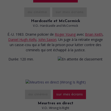
au cinéma
sur mes écrans
Hardcastle et McCormick
V.O.: Hardcastle and McCormick
É.-U. 1983. Drame policier
de
Roger Young
avec
Brian Keith
,
Daniel Hugh-Kelly
,
John Saxon
. Un juge à la retraite engage
un casse-cou qui a fait de la prison pour lutter contre des
criminels qui ont échappé à la justice.
Durée:
120 min.
au cinéma
sur mes écrans
Meurtres en direct
V.O.: Wrong Is Right