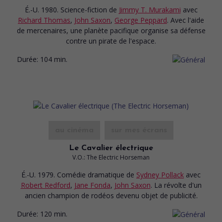
É.-U. 1980. Science-fiction
de
Jimmy T. Murakami
avec
Richard Thomas
,
John Saxon
,
George Peppard
. Avec l'aide
de mercenaires, une planète pacifique organise sa défense
contre un pirate de l'espace.
Durée:
104 min.
au cinéma
sur mes écrans
Le Cavalier électrique
V.O.: The Electric Horseman
É.-U. 1979. Comédie dramatique
de
Sydney Pollack
avec
Robert Redford
,
Jane Fonda
,
John Saxon
. La révolte d'un
ancien champion de rodéos devenu objet de publicité.
Durée:
120 min.