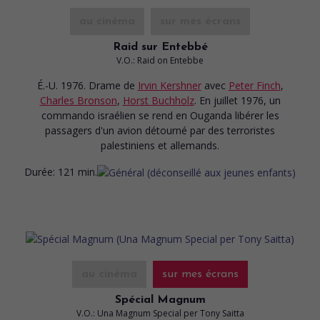
au cinéma
sur mes écrans
Raid sur Entebbé
V.O.: Raid on Entebbe
É.-U. 1976. Drame
de
Irvin Kershner
avec
Peter Finch
,
Charles Bronson
,
Horst Buchholz
. En juillet 1976, un
commando israélien se rend en Ouganda libérer les
passagers d'un avion détourné par des terroristes
palestiniens et allemands.
Durée:
121 min.
au cinéma
sur mes écrans
Spécial Magnum
V.O.: Una Magnum Special per Tony Saitta