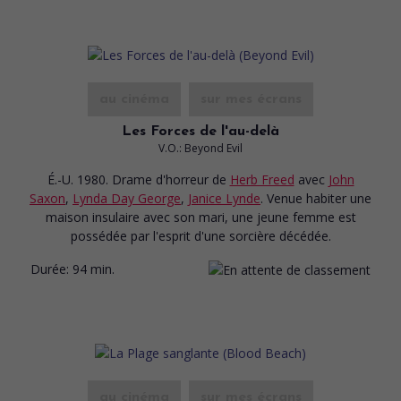
au cinéma
sur mes écrans
Les Forces de l'au-delà
V.O.: Beyond Evil
É.-U. 1980. Drame d'horreur
de
Herb Freed
avec
John
Saxon
,
Lynda Day George
,
Janice Lynde
. Venue habiter une
maison insulaire avec son mari, une jeune femme est
possédée par l'esprit d'une sorcière décédée.
Durée:
94 min.
au cinéma
sur mes écrans