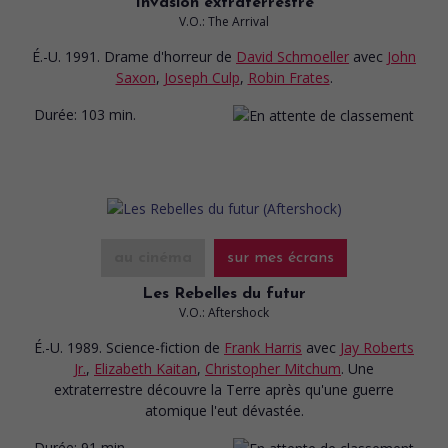
Invasion extraterrestre
V.O.: The Arrival
É.-U. 1991. Drame d'horreur
de
David Schmoeller
avec
John
Saxon
,
Joseph Culp
,
Robin Frates
.
Durée:
103 min.
au cinéma
sur mes écrans
Les Rebelles du futur
V.O.: Aftershock
É.-U. 1989. Science-fiction
de
Frank Harris
avec
Jay Roberts
Jr.
,
Elizabeth Kaitan
,
Christopher Mitchum
. Une
extraterrestre découvre la Terre après qu'une guerre
atomique l'eut dévastée.
Durée:
91 min.