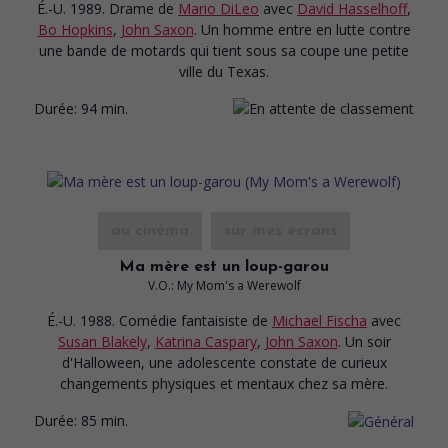
É.-U. 1989. Drame
de
Mario DiLeo
avec
David Hasselhoff
,
Bo Hopkins
,
John Saxon
. Un homme entre en lutte contre
une bande de motards qui tient sous sa coupe une petite
ville du Texas.
Durée:
94 min.
au cinéma
sur mes écrans
Ma mère est un loup-garou
V.O.: My Mom's a Werewolf
É.-U. 1988. Comédie fantaisiste
de
Michael Fischa
avec
Susan Blakely
,
Katrina Caspary
,
John Saxon
. Un soir
d'Halloween, une adolescente constate de curieux
changements physiques et mentaux chez sa mère.
Durée:
85 min.