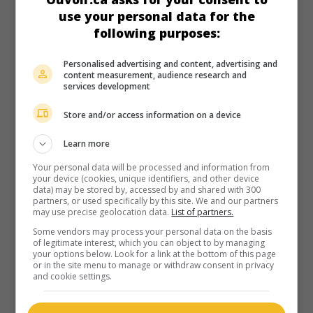
Haidara
,
Julien de Saint-Jean
. Sur le point d'être libéré d'un
use your personal data for the
centre pour délinquants, un garçon de 17 ans s'éprend d'un
following purposes:
nouvel arrivant.
Personalised advertising and content, advertising and
Durée:
83 min.
content measurement, audience research and
services development
Store and/or access information on a device
Learn more
au cinéma
sur mes écrans
Your personal data will be processed and information from
Hawaii
your device (cookies, unique identifiers, and other device
data) may be stored by, accessed by and shared with 300
partners, or used specifically by this site. We and our partners
Fr. 2023. Comédie
de
Melissa Drigeard
avec
Bérénice Bejo
,
may use precise geolocation data.
List of partners.
Élodie Bouchez
,
Émilie Caen
. En vacances à Hawaii, des
amis français, sous le coup d'une fausse alerte au missile,
Some vendors may process your personal data on the basis
of legitimate interest, which you can object to by managing
s'avouent des vérités désagréables, qui empoisonnent le
your options below. Look for a link at the bottom of this page
reste de leur séjour.
or in the site menu to manage or withdraw consent in privacy
and cookie settings.
Durée:
104 min.