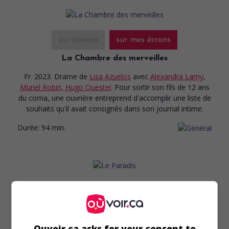
au cinéma
sur mes écrans
La Chambre des merveilles
Fr. 2023. Drame
de
Lisa Azuelos
avec
Alexandra Lamy
,
Muriel Robin
,
Hugo Questel
. Pour sortir son fils de 12 ans
du coma, une ouvrière entreprend d'accomplir une liste de
souhaits qu'il avait consignés dans son journal intime.
Durée:
94 min.
au cinéma
sur mes écrans
Le Paradis
Bel. 2023. Drame
de
Zeno Graton
avec
Khalil Ghabia
,
Eye
Ouvoir.ca asks for your consent to