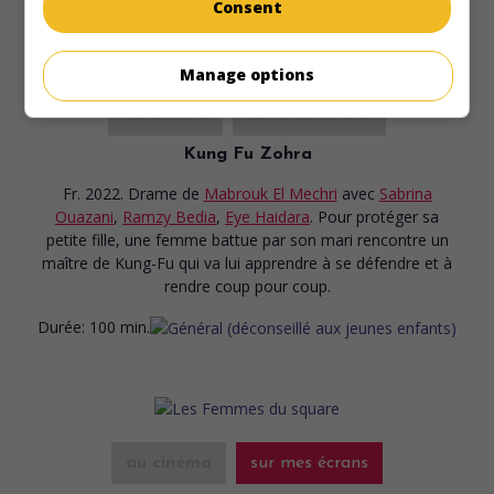
Consent
Manage options
au cinéma
sur mes écrans
Kung Fu Zohra
Fr. 2022. Drame
de
Mabrouk El Mechri
avec
Sabrina
Ouazani
,
Ramzy Bedia
,
Eye Haidara
. Pour protéger sa
petite fille, une femme battue par son mari rencontre un
maître de Kung-Fu qui va lui apprendre à se défendre et à
rendre coup pour coup.
Durée:
100 min.
au cinéma
sur mes écrans