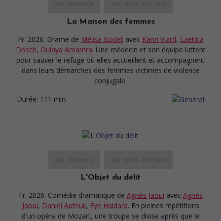
au cinéma
sur mes écrans
La Maison des femmes
Fr. 2026. Drame
de
Mélisa Godet
avec
Karin Viard
,
Laetitia
Dosch
,
Oulaya Amamra
. Une médecin et son équipe luttent
pour sauver le refuge où elles accueillent et accompagnent
dans leurs démarches des femmes victimes de violence
conjugale.
Durée:
111 min.
au cinéma
sur mes écrans
L'Objet du délit
Fr. 2026. Comédie dramatique
de
Agnès Jaoui
avec
Agnès
Jaoui
,
Daniel Auteuil
,
Eye Haidara
. En pleines répétitions
d'un opéra de Mozart, une troupe se divise après que le