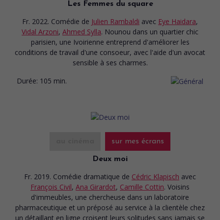
Les Femmes du square
Fr. 2022. Comédie
de
Julien Rambaldi
avec
Eye Haidara
,
Vidal Arzoni
,
Ahmed Sylla
. Nounou dans un quartier chic
parisien, une Ivoirienne entreprend d'améliorer les
conditions de travail d'une consoeur, avec l'aide d'un avocat
sensible à ses charmes.
Durée:
105 min.
au cinéma
sur mes écrans
Deux moi
Fr. 2019. Comédie dramatique
de
Cédric Klapisch
avec
François Civil
,
Ana Girardot
,
Camille Cottin
. Voisins
d'immeubles, une chercheuse dans un laboratoire
pharmaceutique et un préposé au service à la clientèle chez
un détaillant en ligne croisent leurs solitudes sans jamais se