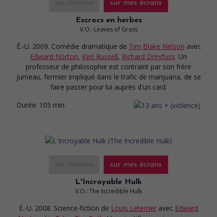
au cinéma
sur mes écrans
Escrocs en herbes
V.O.: Leaves of Grass
É.-U. 2009. Comédie dramatique
de
Tim Blake Nelson
avec
Edward Norton
,
Keri Russell
,
Richard Dreyfuss
. Un
professeur de philosophie est contraint par son frère
jumeau, fermier impliqué dans le trafic de marijuana, de se
faire passer pour lui auprès d'un caïd.
Durée:
105 min.
au cinéma
sur mes écrans
L'Incroyable Hulk
V.O.: The Incredible Hulk
É.-U. 2008. Science-fiction
de
Louis Leterrier
avec
Edward