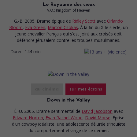
Le Royaume des cieux
V.O.: Kingdom of Heaven
G.-B. 2005. Drame épique
de
Ridley Scott
avec
Orlando
Bloom
,
Eva Green
,
Marton Csokas
. À la fin du XIIe siècle, un
jeune chevalier français qui s'est joint aux croisés doit
défendre Jérusalem contre les troupes musulmanes.
Durée:
144 min.
au cinéma
sur mes écrans
Down in the Valley
É.-U. 2005. Drame sentimental
de
David Jacobson
avec
Edward Norton
,
Evan Rachel Wood
,
David Morse
. Éprise
d'un cowboy idéaliste, une adolescente délurée s'inquiète
du comportement étrange de ce dernier.