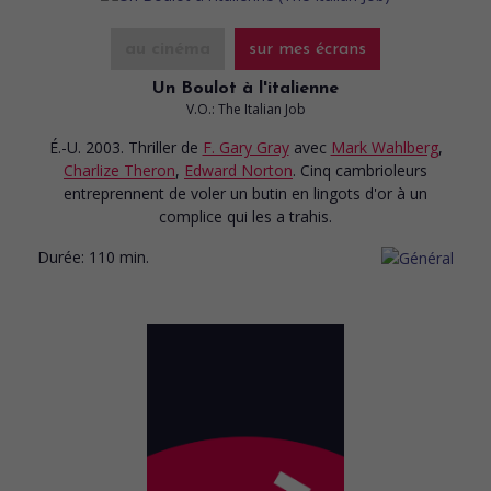
au cinéma
sur mes écrans
Un Boulot à l'italienne
V.O.: The Italian Job
É.-U. 2003. Thriller
de
F. Gary Gray
avec
Mark Wahlberg
,
Charlize Theron
,
Edward Norton
. Cinq cambrioleurs
entreprennent de voler un butin en lingots d'or à un
complice qui les a trahis.
Durée:
110 min.