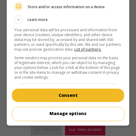
Store and/or access information on a device
Learn more
Your personal data will be processed and information from
au cinéma
sur mes écrans
your device (cookies, unique identifiers, and other device
data) may be stored by, accessed by and shared with 300
partners, or used specifically by this site. We and our partners
The Painted Veil
may use precise geolocation data.
List of partners.
É.-U. 2006. Drame sentimental
de
John Curran
avec
Naomi
Some vendors may process your personal data on the basis
Watts
,
Edward Norton
,
Toby Jones
. En 1925, un médecin
of legitimate interest, which you can object to by managing
your options below. Look for a link at the bottom of this page
anglais accepte un poste dans un village chinois décimé par
or in the site menu to manage or withdraw consent in privacy
le choléra afin d'éprouver son épouse infidèle forcée de
and cookie settings.
l'accompagner.
Durée:
125 min.
Consent
Manage options
au cinéma
sur mes écrans