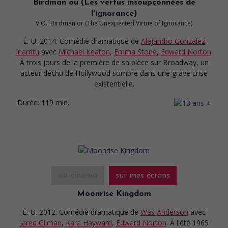
Birdman ou (Les vertus insoupçonnées de
l'ignorance)
V.O.: Birdman or (The Unexpected Virtue of Ignorance)
É.-U. 2014. Comédie dramatique
de
Alejandro Gonzalez
Inarritu
avec
Michael Keaton
,
Emma Stone
,
Edward Norton
.
À trois jours de la première de sa pièce sur Broadway, un
acteur déchu de Hollywood sombre dans une grave crise
existentielle.
Durée:
119 min.
au cinéma
sur mes écrans
Moonrise Kingdom
É.-U. 2012. Comédie dramatique
de
Wes Anderson
avec
Jared Gilman
,
Kara Hayward
,
Edward Norton
. À l'été 1965