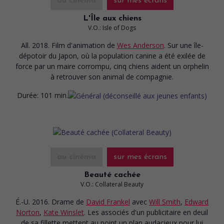
au cinéma
sur mes écrans
L'Île aux chiens
V.O.: Isle of Dogs
All. 2018. Film d'animation
de
Wes Anderson
. Sur une île-
dépotoir du Japon, où la population canine a été exilée de
force par un maire corrompu, cinq chiens aident un orphelin
à retrouver son animal de compagnie.
Durée:
101 min.
au cinéma
sur mes écrans
Beauté cachée
V.O.: Collateral Beauty
É.-U. 2016. Drame
de
David Frankel
avec
Will Smith
,
Edward
Norton
,
Kate Winslet
. Les associés d'un publicitaire en deuil
de sa fillette mettent au point un plan audacieux pour lui