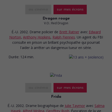
au cinéma
sur mes écrans
Dragon rouge
V.O.: Red Dragon
É.-U. 2002. Drame policier
de
Brett Ratner
avec
Edward
Norton
,
Anthony Hopkins
,
Ralph Fiennes
. Un agent du FBI
consulte en prison un brillant psychopathe qui pourrait
l'aider à arrêter un dangereux tueur en série.
Durée:
124 min.
au cinéma
sur mes écrans
Frida
É.-U. 2002. Drame biographique
de
Julie Taymor
avec
Salma
Hayek
,
Alfred Molina
,
Geoffrey Rush
. Évocation de la vie