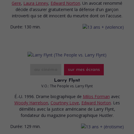
Gere
,
Laura Linney
,
Edward Norton
. Un avocat renommé
décide d'assurer gratuitement la défense d'un garçon
introverti qui se dit innocent du meurtre dont on l'accuse.
Durée:
130 min.
au cinéma
sur mes écrans
Larry Flynt
V.O.: The People vs. Larry Flynt
É.-U. 1996. Drame biographique
de
Milos Forman
avec
Woody Harrelson
,
Courtney Love
,
Edward Norton
. Les
démêlés avec la justice américaine de Larry Flynt,
fondateur du magazine pornographique Hustler.
Durée:
129 min.