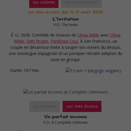
au cinéma
sur mes écrans
sur mes écrans dès le 11 août 2026
L'Invitation
V.O.: The Invite
É.-U. 2026. Comédie de moeurs
de
Olivia Wilde
avec
Olivia
Wilde
,
Seth Rogen
,
Penélope Cruz
. À San Francisco, un
couple en désamour invite à souper ses voisins du dessus,
une sexologue espagnole et un pompier retraité adeptes du
sexe en groupe.
Durée:
107 min.
au cinéma
sur mes écrans
Un parfait inconnu
V.O.: A Complete Unknown