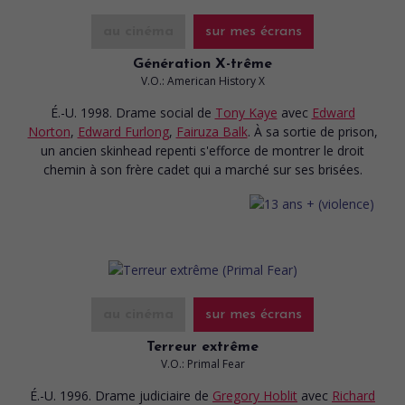
au cinéma
sur mes écrans
Génération X-trême
V.O.: American History X
É.-U. 1998. Drame social
de
Tony Kaye
avec
Edward
Norton
,
Edward Furlong
,
Fairuza Balk
. À sa sortie de prison,
un ancien skinhead repenti s'efforce de montrer le droit
chemin à son frère cadet qui a marché sur ses brisées.
au cinéma
sur mes écrans
Terreur extrême
V.O.: Primal Fear
É.-U. 1996. Drame judiciaire
de
Gregory Hoblit
avec
Richard