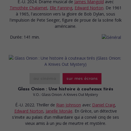
É.-U. 2024. Drame musical
de
James Mangold
avec
Timothée Chalamet
,
Elle Fanning
,
Edward Norton
. De 1961
à 1965, l'ascension vers la gloire de Bob Dylan, sous
l'impulsion de Pete Seeger, figure de proue de la scène folk
américaine.
Durée:
141 min.
au cinéma
sur mes écrans
Glass Onion : Une histoire à couteaux tirés
V.O.: Glass Onion: A Knives Out Mystery
É.-U. 2022. Thriller
de
Rian Johnson
avec
Daniel Craig
,
Edward Norton
,
Janelle Monáe
. En Grèce, un détective
s'invite au palais d’un milliardaire qui a convié cinq de ses
vieux amis à un jeu de meurtre et mystère.