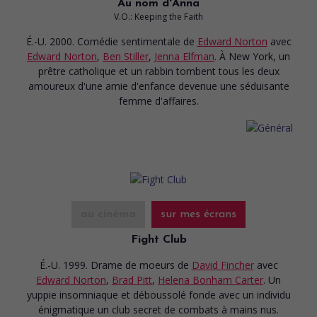
Au nom d'Anna
V.O.: Keeping the Faith
É.-U. 2000. Comédie sentimentale
de
Edward Norton
avec
Edward Norton
,
Ben Stiller
,
Jenna Elfman
. À New York, un
prêtre catholique et un rabbin tombent tous les deux
amoureux d'une amie d'enfance devenue une séduisante
femme d'affaires.
au cinéma
sur mes écrans
Fight Club
É.-U. 1999. Drame de moeurs
de
David Fincher
avec
Edward Norton
,
Brad Pitt
,
Helena Bonham Carter
. Un
yuppie insomniaque et déboussolé fonde avec un individu
énigmatique un club secret de combats à mains nus.