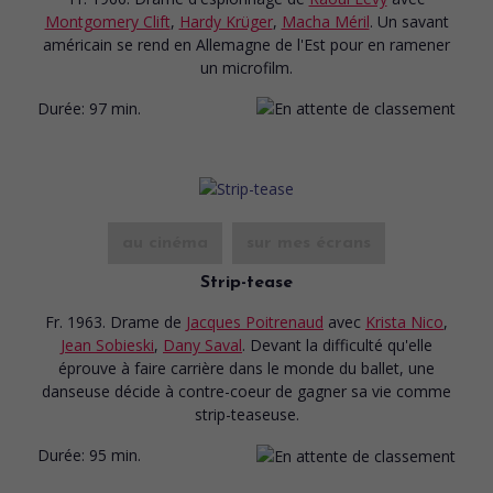
Montgomery Clift
,
Hardy Krüger
,
Macha Méril
. Un savant
américain se rend en Allemagne de l'Est pour en ramener
un microfilm.
Durée:
97 min.
au cinéma
sur mes écrans
Strip-tease
Fr. 1963. Drame
de
Jacques Poitrenaud
avec
Krista Nico
,
Jean Sobieski
,
Dany Saval
. Devant la difficulté qu'elle
éprouve à faire carrière dans le monde du ballet, une
danseuse décide à contre-coeur de gagner sa vie comme
strip-teaseuse.
Durée:
95 min.