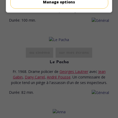
Manage options
de films publicitaires quitte son épouse et sa fille pour aller
vivre avec une jeune Anglaise.
Durée:
100 min.
au cinéma
sur mes écrans
Le Pacha
Fr. 1968. Drame policier
de
Georges Lautner
avec
Jean
Gabin
,
Dany Carrel
,
André Pousse
. Un commissaire de
police tend un piège à l'assassin d'un de ses inspecteurs.
Durée:
82 min.