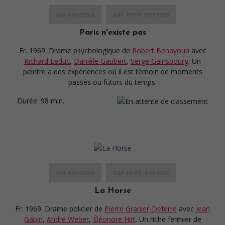
au cinéma
sur mes écrans
Paris n'existe pas
Fr. 1969. Drame psychologique
de
Robert Benayoun
avec
Richard Leduc
,
Danièle Gaubert
,
Serge Gainsbourg
. Un
peintre a des expériences où il est témoin de moments
passés ou futurs du temps.
Durée:
98 min.
au cinéma
sur mes écrans
La Horse
Fr. 1969. Drame policier
de
Pierre Granier-Deferre
avec
Jean
Gabin
,
André Weber
,
Éléonore Hirt
. Un riche fermier de