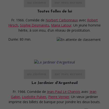
au cinéma
sur mes écrans
Toutes folles de lui
Fr. 1966. Comédie
de
Norbert Carbonnaux
avec
Robert
Hirsch
,
Sophie Desmarets
,
Maria Latour
. Un jeune homme
hérite, à son insu, d'un réseau de prostitution.
Durée:
80 min.
au cinéma
sur mes écrans
Le Jardinier d'Argenteuil
Fr. 1966. Comédie
de
Jean-Paul Le Chanois
avec
Jean
Gabin
,
Liselotte Pulver
,
Pierre Vernier
. Un vieux jardinier
imprime des billets de banque pour joindre les deux bouts.