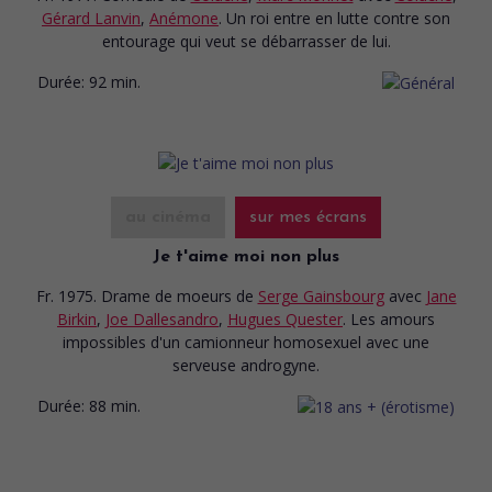
Gérard Lanvin
,
Anémone
. Un roi entre en lutte contre son
entourage qui veut se débarrasser de lui.
Durée:
92 min.
au cinéma
sur mes écrans
Je t'aime moi non plus
Fr. 1975. Drame de moeurs
de
Serge Gainsbourg
avec
Jane
Birkin
,
Joe Dallesandro
,
Hugues Quester
. Les amours
impossibles d'un camionneur homosexuel avec une
serveuse androgyne.
Durée:
88 min.