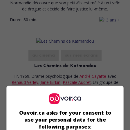
Normandie découvre que son petit-fils est mêlé à un trafic
de drogue et décide de faire justice lui-même.
Durée:
80 min.
au cinéma
sur mes écrans
Les Chemins de Katmandou
Fr. 1969. Drame psychologique
de
André Cayatte
avec
Renaud Verley
,
Jane Birkin
,
Pascale Audret
. Un groupe de
jeunes déçus par leurs aînés se livrent à des expériences de
faux mysticisme et d'usage de drogue.
Durée:
100 min.
Ouvoir.ca asks for your consent to
use your personal data for the
following purposes: