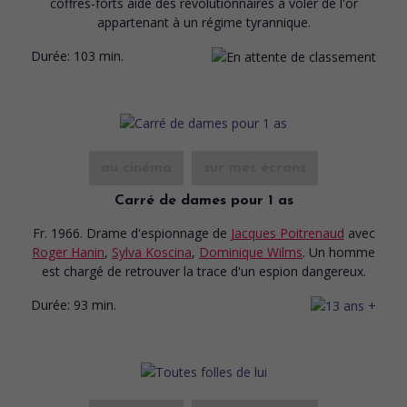
coffres-forts aide des révolutionnaires à voler de l'or
appartenant à un régime tyrannique.
Durée:
103 min.
au cinéma
sur mes écrans
Carré de dames pour 1 as
Fr. 1966. Drame d'espionnage
de
Jacques Poitrenaud
avec
Roger Hanin
,
Sylva Koscina
,
Dominique Wilms
. Un homme
est chargé de retrouver la trace d'un espion dangereux.
Durée:
93 min.