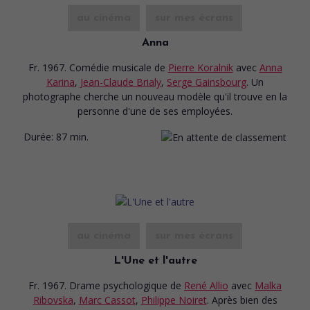
au cinéma
sur mes écrans
Anna
Fr. 1967. Comédie musicale
de
Pierre Koralnik
avec
Anna
Karina
,
Jean-Claude Brialy
,
Serge Gainsbourg
. Un
photographe cherche un nouveau modèle qu'il trouve en la
personne d'une de ses employées.
Durée:
87 min.
au cinéma
sur mes écrans
L'Une et l'autre
Fr. 1967. Drame psychologique
de
René Allio
avec
Malka
Ribovska
,
Marc Cassot
,
Philippe Noiret
. Après bien des