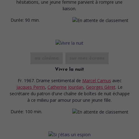
hésitations, une jeune femme parvient à rompre une
liaison.
Durée:
90 min.
au cinéma
sur mes écrans
Vivre la nuit
Fr. 1967. Drame sentimental
de
Marcel Camus
avec
Jacques Perrin
,
Catherine Jourdan
,
Georges Géret
. Le
secrétaire du patron d'une chaîne de boîtes de nuit échappe
à ce milieu par amour pour une jeune fille.
Durée:
100 min.