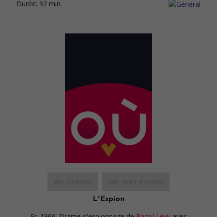
Durée:
92 min.
au cinéma
sur mes écrans
L'Espion
Fr. 1966. Drame d'espionnage
de
Raoul Lévy
avec