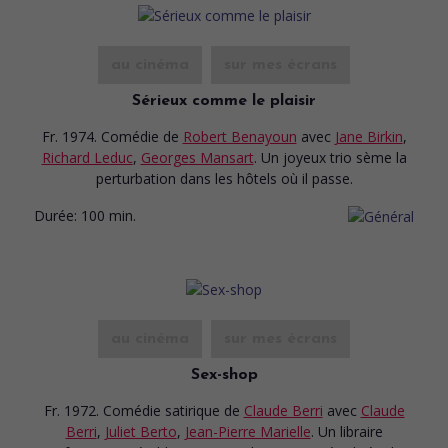
au cinéma
sur mes écrans
Sérieux comme le plaisir
Fr. 1974. Comédie
de
Robert Benayoun
avec
Jane Birkin
,
Richard Leduc
,
Georges Mansart
. Un joyeux trio sème la
perturbation dans les hôtels où il passe.
Durée:
100 min.
au cinéma
sur mes écrans
Sex-shop
Fr. 1972. Comédie satirique
de
Claude Berri
avec
Claude
Berri
,
Juliet Berto
,
Jean-Pierre Marielle
. Un libraire