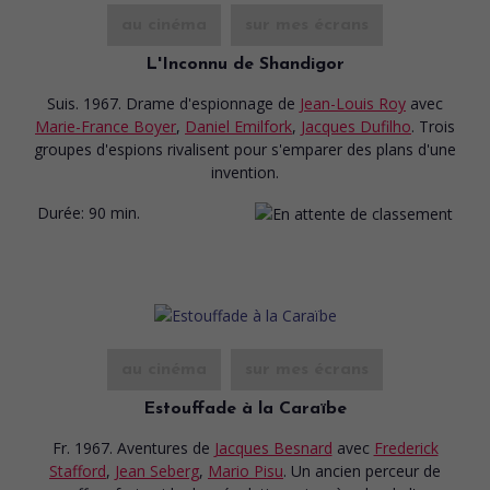
au cinéma
sur mes écrans
L'Inconnu de Shandigor
Suis. 1967. Drame d'espionnage
de
Jean-Louis Roy
avec
Marie-France Boyer
,
Daniel Emilfork
,
Jacques Dufilho
. Trois
groupes d'espions rivalisent pour s'emparer des plans d'une
invention.
Durée:
90 min.
au cinéma
sur mes écrans
Estouffade à la Caraïbe
Fr. 1967. Aventures
de
Jacques Besnard
avec
Frederick
Stafford
,
Jean Seberg
,
Mario Pisu
. Un ancien perceur de