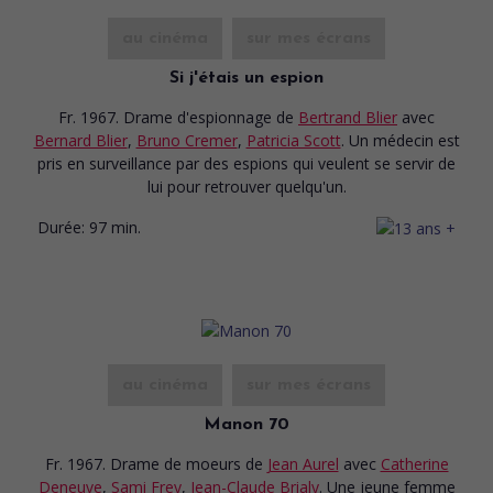
au cinéma
sur mes écrans
Si j'étais un espion
Fr. 1967. Drame d'espionnage
de
Bertrand Blier
avec
Bernard Blier
,
Bruno Cremer
,
Patricia Scott
. Un médecin est
pris en surveillance par des espions qui veulent se servir de
lui pour retrouver quelqu'un.
Durée:
97 min.
au cinéma
sur mes écrans
Manon 70
Fr. 1967. Drame de moeurs
de
Jean Aurel
avec
Catherine
Deneuve
,
Sami Frey
,
Jean-Claude Brialy
. Une jeune femme