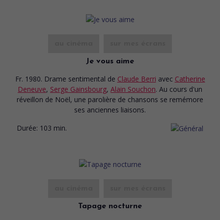
au cinéma
sur mes écrans
Je vous aime
Fr. 1980. Drame sentimental
de
Claude Berri
avec
Catherine
Deneuve
,
Serge Gainsbourg
,
Alain Souchon
. Au cours d'un
réveillon de Noël, une parolière de chansons se remémore
ses anciennes liaisons.
Durée:
103 min.
au cinéma
sur mes écrans
Tapage nocturne