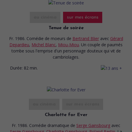
au cinéma
sur mes écrans
Tenue de soirée
Fr. 1986. Comédie de moeurs
de
Bertrand Blier
avec
Gérard
Depardieu
,
Michel Blanc
,
Miou-Miou
. Un couple de paumés
tombe sous l'emprise d'un personnage douteux qui vit de
cambriolages.
Durée:
82 min.
au cinéma
sur mes écrans
Charlotte for Ever
Fr. 1986. Comédie dramatique
de
Serge Gainsbourg
avec
Serge Gainsbourg
,
Charlotte Gainsbourg
,
Roland Bertin
. La