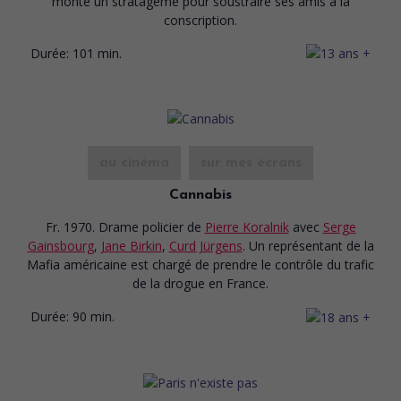
monte un stratagème pour soustraire ses amis à la
conscription.
Durée:
101 min.
au cinéma
sur mes écrans
Cannabis
Fr. 1970. Drame policier
de
Pierre Koralnik
avec
Serge
Gainsbourg
,
Jane Birkin
,
Curd Jürgens
. Un représentant de la
Mafia américaine est chargé de prendre le contrôle du trafic
de la drogue en France.
Durée:
90 min.