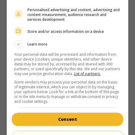
Personalised advertising and content, advertising and
au cinéma
sur mes écrans
content measurement, audience research and
services development
Ce sacré grand-père
Store and/or access information on a device
Fr. 1968. Comédie de moeurs
de
Jacques Poitrenaud
avec
Michel Simon
,
Marie Dubois
,
Yves Lefebvre
. Un vieux
Learn more
grand-père s'emploie à raccommoder le ménage de son
petit-fils.
Your personal data will be processed and information from
your device (cookies, unique identifiers, and other device
Durée:
88 min.
data) may be stored by, accessed by and shared with 300
partners, or used specifically by this site. We and our partners
may use precise geolocation data.
List of partners.
Some vendors may process your personal data on the basis
of legitimate interest, which you can object to by managing
your options below. Look for a link at the bottom of this page
or in the site menu to manage or withdraw consent in privacy
and cookie settings.
au cinéma
sur mes écrans
Slogan
Consent
Fr. 1968. Comédie dramatique
de
Pierre Grimblat
avec
Serge Gainsbourg
,
Jane Birkin
,
Andréa Parisy
. Un réalisateur