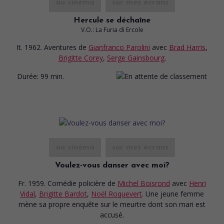
au cinéma
sur mes écrans
Hercule se déchaîne
V.O.: La Furia di Ercole
It. 1962. Aventures
de
Gianfranco Parolini
avec
Brad Harris
,
Brigitte Corey
,
Serge Gainsbourg
.
Durée:
99 min.
au cinéma
sur mes écrans
Voulez-vous danser avec moi?
Fr. 1959. Comédie policière
de
Michel Boisrond
avec
Henri
Vidal
,
Brigitte Bardot
,
Noël Roquevert
. Une jeune femme
mène sa propre enquête sur le meurtre dont son mari est
accusé.