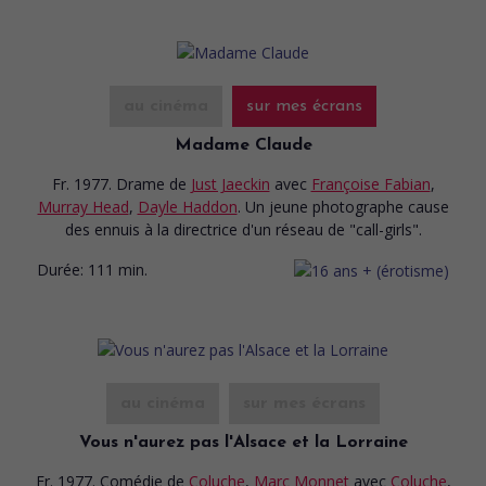
au cinéma
sur mes écrans
Madame Claude
Fr. 1977. Drame
de
Just Jaeckin
avec
Françoise Fabian
,
Murray Head
,
Dayle Haddon
. Un jeune photographe cause
des ennuis à la directrice d'un réseau de "call-girls".
Durée:
111 min.
au cinéma
sur mes écrans
Vous n'aurez pas l'Alsace et la Lorraine
Fr. 1977. Comédie
de
Coluche
,
Marc Monnet
avec
Coluche
,