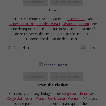
au cinéma
sur mes écrans
Élisa
Fr. 1994. Drame psychologique
de
Jean Becker
avec
Vanessa Paradis
,
Clotilde Courau
,
Gérard Depardieu
. Une
jeune délinquante décide de quitter ses amis de la rue afin
de retrouver et de tuer son père qu'elle tient pour
responsable du suicide de sa mère.
Durée:
114 min.
au cinéma
sur mes écrans
Stan the Flasher
Fr. 1989. Drame psychologique
de
Serge Gainsbourg
avec
Serge Gainsbourg
,
Claude Berri
,
Aurore Clément
. Méprisé et
trompé par sa femme, un enseignant qui affiche une