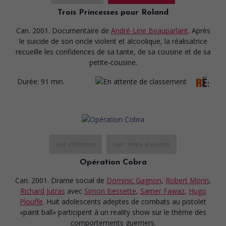
Trois Princesses pour Roland
Can. 2001. Documentaire
de
André-Line Beauparlant
. Après
le suicide de son oncle violent et alcoolique, la réalisatrice
recueille les confidences de sa tante, de sa cousine et de sa
petite-cousine.
Durée:
91 min.
au cinéma
sur mes écrans
Opération Cobra
Can. 2001. Drame social
de
Dominic Gagnon
,
Robert Morin
,
Richard Jutras
avec
Simon Bessette
,
Samer Fawaz
,
Hugo
Plouffe
. Huit adolescents adeptes de combats au pistolet
«paint ball» participent à un reality show sur le thème des
comportements guerriers.