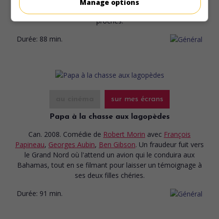
agent des services sociaux qui fut autrefois un écrivain
Manage options
estimé prend la mesure de la distance qui le sépare de ses
proches.
Durée:
88 min.
au cinéma
sur mes écrans
Papa à la chasse aux lagopèdes
Can. 2008. Comédie
de
Robert Morin
avec
François
Papineau
,
Georges Aubin
,
Ben Gibson
. Un fraudeur fuit vers
le Grand Nord où l'attend un avion qui le conduira aux
Bahamas, tout en se filmant pour laisser un témoignage à
ses deux filles chéries.
Durée:
91 min.