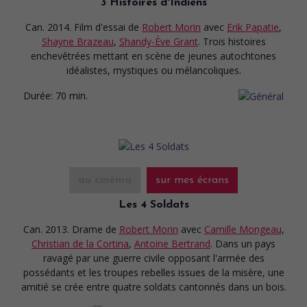
3 Histoires d'Indiens
Can. 2014. Film d'essai
de
Robert Morin
avec
Erik Papatie
,
Shayne Brazeau
,
Shandy-Ève Grant
. Trois histoires
enchevêtrées mettant en scène de jeunes autochtones
idéalistes, mystiques ou mélancoliques.
Durée:
70 min.
au cinéma
sur mes écrans
Les 4 Soldats
Can. 2013. Drame
de
Robert Morin
avec
Camille Mongeau
,
Christian de la Cortina
,
Antoine Bertrand
. Dans un pays
ravagé par une guerre civile opposant l'armée des
possédants et les troupes rebelles issues de la misère, une
amitié se crée entre quatre soldats cantonnés dans un bois.