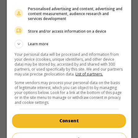
au cinéma
sur mes écrans
Personalised advertising and content, advertising and
content measurement, audience research and
Journal d'un coopérant
services development
Can. 2010. Drame social
de
Robert Morin
avec
Robert
Store and/or access information on a device
Morin
,
Jani Alban
,
Patrice Faye
. Caméra au poing, un
électronicien québécois rend compte au jour le jour de son
Learn more
expérience de coopérant au sein d'une ONG en Afrique
noire.
Your personal data will be processed and information from
your device (cookies, unique identifiers, and other device
data) may be stored by, accessed by and shared with 300
Durée:
91 min.
partners, or used specifically by this site. We and our partners
may use precise geolocation data.
List of partners.
Some vendors may process your personal data on the basis
of legitimate interest, which you can object to by managing
your options below. Look for a link at the bottom of this page
or in the site menu to manage or withdraw consent in privacy
and cookie settings.
au cinéma
sur mes écrans
Nuages sur la ville
Consent
Can. 2009. Comédie dramatique
de
Simon Galiero
avec
Jean-Pierre Lefebvre
,
Robert Morin
,
Teo Spychalski
. Un