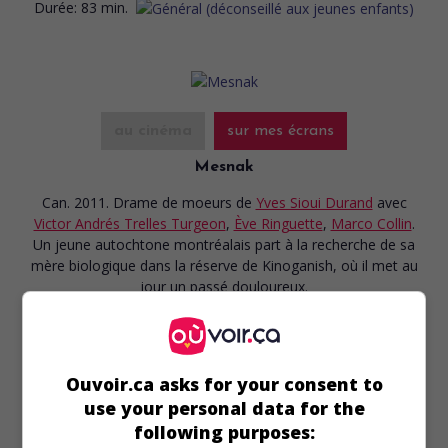
Durée:
83 min.
au cinéma
sur mes écrans
Mesnak
Can. 2011. Drame de moeurs
de
Yves Sioui Durand
avec
Victor Andrés Trelles Turgeon
,
Ève Ringuette
,
Marco Collin
.
Un jeune autochtone montréalais part à la recherche de sa
mère biologique dans la réserve de Kinoganish, où il met au
jour un passé douloureux.
Durée:
95 min.
Ouvoir.ca asks for your consent to
use your personal data for the
following purposes: