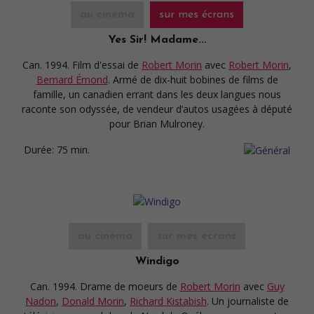
au cinéma
sur mes écrans
Yes Sir! Madame...
Can. 1994. Film d'essai
de
Robert Morin
avec
Robert Morin
,
Bernard Émond
. Armé de dix-huit bobines de films de
famille, un canadien errant dans les deux langues nous
raconte son odyssée, de vendeur d’autos usagées à député
pour Brian Mulroney.
Durée:
75 min.
au cinéma
sur mes écrans
Windigo
Can. 1994. Drame de moeurs
de
Robert Morin
avec
Guy
Nadon
,
Donald Morin
,
Richard Kistabish
. Un journaliste de