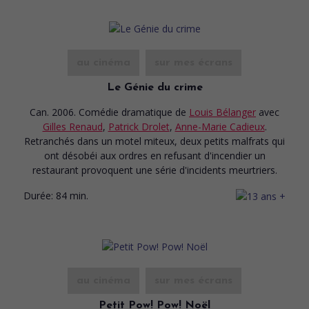
au cinéma
sur mes écrans
Le Génie du crime
Can. 2006. Comédie dramatique
de
Louis Bélanger
avec
Gilles Renaud
,
Patrick Drolet
,
Anne-Marie Cadieux
.
Retranchés dans un motel miteux, deux petits malfrats qui
ont désobéi aux ordres en refusant d'incendier un
restaurant provoquent une série d'incidents meurtriers.
Durée:
84 min.
au cinéma
sur mes écrans
Petit Pow! Pow! Noël