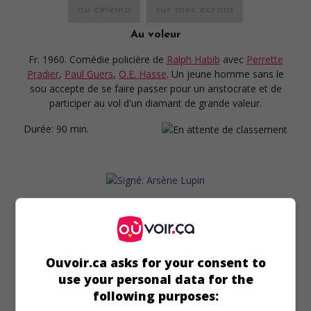
au cinéma
sur mes écrans
Au voleur
Fr. 1960. Comédie policière
de
Ralph Habib
avec
Perrette
Pradier
,
Paul Guers
,
O.E. Hasse
. Un jeune homme sans le
sou accepte de se faire passer pour un aristocrate et de
participer au vol d'un diamant de grande valeur.
Durée:
90 min.
au cinéma
sur mes écrans
Signé: Arsène Lupin
Ouvoir.ca asks for your consent to
Fr. 1959. Comédie policière
de
Yves Robert
avec
Robert
use your personal data for the
Lamoureux
,
Alida Valli
,
Roger Dumas
. Après s'être fait
duper par un complice, Arsène Lupin cherche à comprendre
following purposes:
le mystère entourant le vol de trois tableaux.