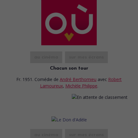
au cinéma
sur mes écrans
Chacun son tour
Fr. 1951. Comédie
de
André Berthomieu
avec
Robert
Lamoureux
,
Michèle Philippe
.
au cinéma
sur mes écrans