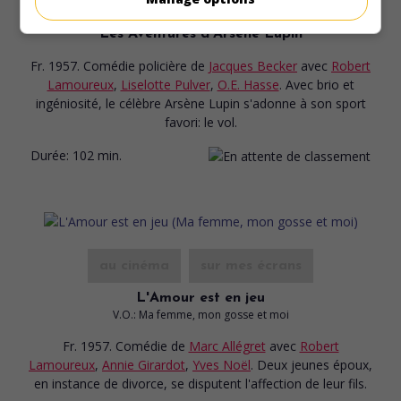
au cinéma
sur mes écrans
Les Aventures d'Arsène Lupin
Fr. 1957. Comédie policière
de
Jacques Becker
avec
Robert
Lamoureux
,
Liselotte Pulver
,
O.E. Hasse
. Avec brio et
ingéniosité, le célèbre Arsène Lupin s'adonne à son sport
favori: le vol.
Durée:
102 min.
au cinéma
sur mes écrans
L'Amour est en jeu
V.O.: Ma femme, mon gosse et moi
Fr. 1957. Comédie
de
Marc Allégret
avec
Robert
Lamoureux
,
Annie Girardot
,
Yves Noël
. Deux jeunes époux,
en instance de divorce, se disputent l'affection de leur fils.