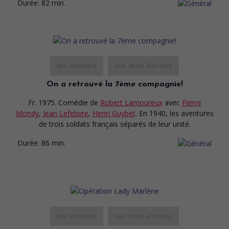
Durée:
82 min.
au cinéma
sur mes écrans
On a retrouvé la 7ème compagnie!
Fr. 1975. Comédie
de
Robert Lamoureux
avec
Pierre
Mondy
,
Jean Lefebvre
,
Henri Guybet
. En 1940, les aventures
de trois soldats français séparés de leur unité.
Durée:
86 min.
au cinéma
sur mes écrans