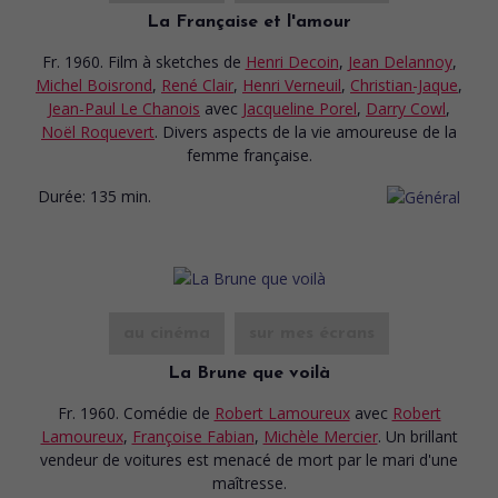
La Française et l'amour
Fr. 1960. Film à sketches
de
Henri Decoin
,
Jean Delannoy
,
Michel Boisrond
,
René Clair
,
Henri Verneuil
,
Christian-Jaque
,
Jean-Paul Le Chanois
avec
Jacqueline Porel
,
Darry Cowl
,
Noël Roquevert
. Divers aspects de la vie amoureuse de la
femme française.
Durée:
135 min.
au cinéma
sur mes écrans
La Brune que voilà
Fr. 1960. Comédie
de
Robert Lamoureux
avec
Robert
Lamoureux
,
Françoise Fabian
,
Michèle Mercier
. Un brillant
vendeur de voitures est menacé de mort par le mari d'une
maîtresse.