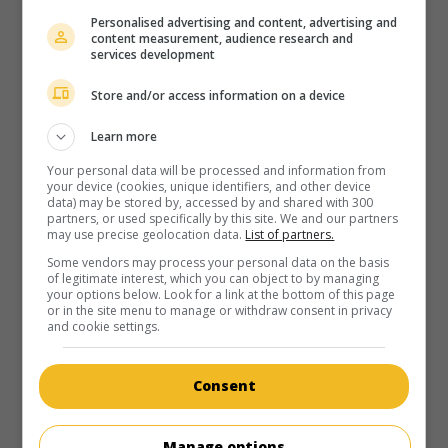
Personalised advertising and content, advertising and
Durée:
98 min.
content measurement, audience research and
services development
Store and/or access information on a device
Learn more
au cinéma
sur mes écrans
Your personal data will be processed and information from
your device (cookies, unique identifiers, and other device
La Vie à deux
data) may be stored by, accessed by and shared with 300
partners, or used specifically by this site. We and our partners
Fr. 1958. Film à sketches
de
Clément Duhour
avec
Pierre
may use precise geolocation data.
List of partners.
Brasseur
,
Lilli Palmer
,
Fernandel
. Un écrivain décide de
Some vendors may process your personal data on the basis
léguer sa fortune à un couple demeuré heureux.
of legitimate interest, which you can object to by managing
your options below. Look for a link at the bottom of this page
Durée:
102 min.
or in the site menu to manage or withdraw consent in privacy
and cookie settings.
Consent
Manage options