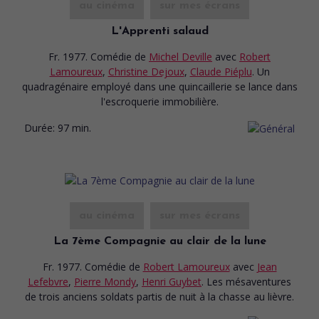
au cinéma
sur mes écrans
L'Apprenti salaud
Fr. 1977. Comédie
de
Michel Deville
avec
Robert
Lamoureux
,
Christine Dejoux
,
Claude Piéplu
. Un
quadragénaire employé dans une quincaillerie se lance dans
l'escroquerie immobilière.
Durée:
97 min.
au cinéma
sur mes écrans
La 7ème Compagnie au clair de la lune
Fr. 1977. Comédie
de
Robert Lamoureux
avec
Jean
Lefebvre
,
Pierre Mondy
,
Henri Guybet
. Les mésaventures
de trois anciens soldats partis de nuit à la chasse au lièvre.