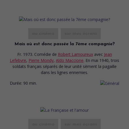
au cinéma
sur mes écrans
Mais où est donc passée la 7ème compagnie?
Fr. 1973. Comédie
de
Robert Lamoureux
avec
Jean
Lefebvre
,
Pierre Mondy
,
Aldo Maccione
. En mai 1940, trois
soldats français séparés de leur unité sèment la pagaille
dans les lignes ennemies.
Durée:
90 min.
au cinéma
sur mes écrans