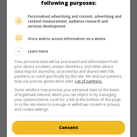
following purposes:
Can. 2011. Comédie
de
Émile Gaudreault
avec
Michel Côté
,
Louis-José Houde
,
Benoît Brière
. Deux humoristes en
Personalised advertising and content, advertising and
tournée sont kidnappés par un cuisinier timide mais
content measurement, audience research and
psychopathe, qu'ils avaient pris comme tête de Turc dans
services development
leur spectacle.
Store and/or access information on a device
Durée:
110 min.
Learn more
Your personal data will be processed and information from
your device (cookies, unique identifiers, and other device
data) may be stored by, accessed by and shared with 300
partners, or used specifically by this site. We and our partners
au cinéma
sur mes écrans
may use precise geolocation data.
List of partners.
Some vendors may process your personal data on the basis
Délivrez-moi
of legitimate interest, which you can object to by managing
your options below. Look for a link at the bottom of this page
Can. 2006. Drame psychologique
de
Denis Chouinard
avec
or in the site menu to manage or withdraw consent in privacy
Céline Bonnier
,
Geneviève Bujold
,
Juliette Gosselin
. À sa
and cookie settings.
sortie de prison, une ouvrière se heurte à l'hostilité de sa
belle-mère à qui elle dispute la garde de sa fille adolescente.
Consent
Durée:
96 min.