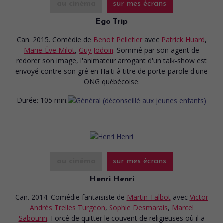
au cinéma
sur mes écrans
Ego Trip
Can. 2015. Comédie
de
Benoit Pelletier
avec
Patrick Huard
,
Marie-Ève Milot
,
Guy Jodoin
. Sommé par son agent de
redorer son image, l'animateur arrogant d'un talk-show est
envoyé contre son gré en Haïti à titre de porte-parole d'une
ONG québécoise.
Durée:
105 min.
au cinéma
sur mes écrans
Henri Henri
Can. 2014. Comédie fantaisiste
de
Martin Talbot
avec
Victor
Andrés Trelles Turgeon
,
Sophie Desmarais
,
Marcel
Sabourin
. Forcé de quitter le couvent de religieuses où il a