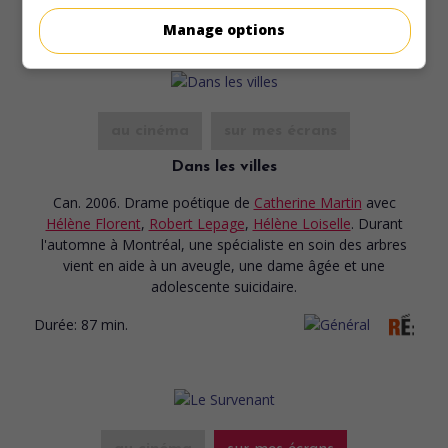
Manage options
au cinéma
sur mes écrans
Dans les villes
Can. 2006. Drame poétique
de
Catherine Martin
avec
Hélène Florent
,
Robert Lepage
,
Hélène Loiselle
. Durant
l'automne à Montréal, une spécialiste en soin des arbres
vient en aide à un aveugle, une dame âgée et une
adolescente suicidaire.
Durée:
87 min.