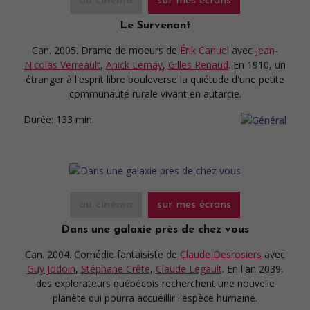
au cinéma
sur mes écrans
Le Survenant
Can. 2005. Drame de moeurs
de
Érik Canuel
avec
Jean-
Nicolas Verreault
,
Anick Lemay
,
Gilles Renaud
. En 1910, un
étranger à l'esprit libre bouleverse la quiétude d'une petite
communauté rurale vivant en autarcie.
Durée:
133 min.
au cinéma
sur mes écrans
Dans une galaxie près de chez vous
Can. 2004. Comédie fantaisiste
de
Claude Desrosiers
avec
Guy Jodoin
,
Stéphane Crête
,
Claude Legault
. En l'an 2039,
des explorateurs québécois recherchent une nouvelle
planète qui pourra accueillir l'espèce humaine.