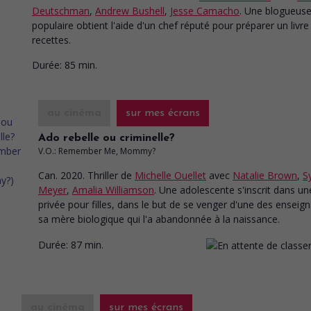
Deutschman
,
Andrew Bushell
,
Jesse Camacho
. Une blogueuse
populaire obtient l'aide d'un chef réputé pour préparer un livre
recettes.
Durée:
85 min.
au cinéma
sur mes écrans
Ado rebelle ou criminelle?
V.O.: Remember Me, Mommy?
Can. 2020. Thriller
de
Michelle Ouellet
avec
Natalie Brown
,
S
Meyer
,
Amalia Williamson
. Une adolescente s'inscrit dans un
privée pour filles, dans le but de se venger d'une des enseig
sa mère biologique qui l'a abandonnée à la naissance.
Durée:
87 min.
au cinéma
sur mes écrans