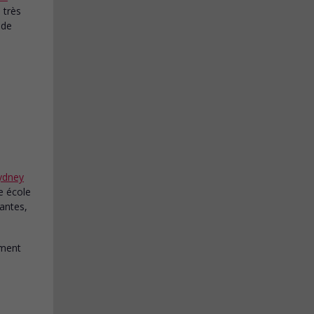
 très
 de
ydney
e école
nantes,