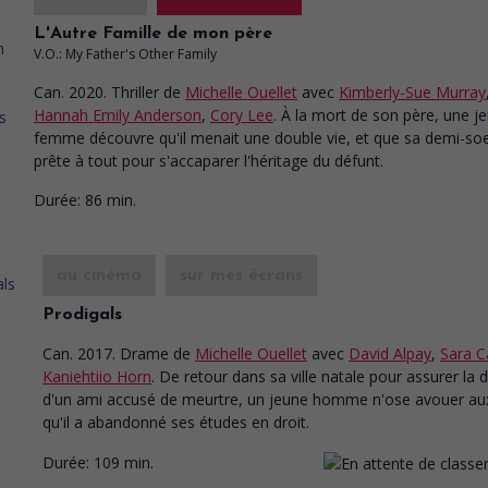
L'Autre Famille de mon père
V.O.: My Father's Other Family
Can. 2020. Thriller
de
Michelle Ouellet
avec
Kimberly-Sue Murray
Hannah Emily Anderson
,
Cory Lee
. À la mort de son père, une j
femme découvre qu'il menait une double vie, et que sa demi-soe
prête à tout pour s'accaparer l'héritage du défunt.
Durée:
86 min.
au cinéma
sur mes écrans
Prodigals
Can. 2017. Drame
de
Michelle Ouellet
avec
David Alpay
,
Sara C
Kaniehtiio Horn
. De retour dans sa ville natale pour assurer la 
d'un ami accusé de meurtre, un jeune homme n'ose avouer au
qu'il a abandonné ses études en droit.
Durée:
109 min.