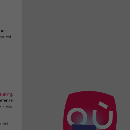
,
eune
ur est
anning
,
défense
x siens