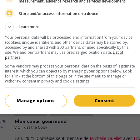
measurement, audience research and services development
Store and/or access information on a device
au cinéma
sur mes écrans
Learn more
Le Bal masqué de Noël
Your personal data will be processed and information from your device
V.O.: A Christmas Masquerade
(cookies, unique identifiers, and other device data) may be stored by,
accessed by and shared with 300 partners, or used specifically by this
Can. 2022. Comédie sentimentale
de
Michelle Ouellet
avec
site. We and our partners may use precise geolocation data.
List of
partners.
Agostino
,
David Lafontaine
,
Cory Lee
. Lors d'un bal masqu
Noël, une jeune femme, prise à tort pour sa patronne, fait 
Some vendors may process your personal data on the basis of legitimate
connaissance de l'organisateur de la soirée, célèbre homm
interest, which you can object to by managing your options below. Look
for a link at the bottom of this page or in the site menu to manage or
d'affaires.
withdraw consent in privacy and cookie settings.
Durée:
90 min.
Manage options
Consent
au cinéma
sur mes écrans
Mon coeur gourmand
V.O.: Kiss the Cook
Can. 2021. Comédie sentimentale
de
Michelle Ouellet
avec
Eri