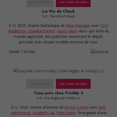
au cinéma
sur mes écrans
La Vie de Chuck
V.O.: The Life of Chuck
É.-U. 2025. Drame fantastique
de
Mike Flanagan
avec
Tom
Hiddleston
,
Chiwetel Ejiofor
,
Karen Gillan
. Alors que la fin du
monde approche, des publicités annoncent le départ
prochain d'un citoyen modèle inconnu de tous.
Durée:
110 min.
au cinéma
sur mes écrans
Cinq nuits chez Freddy 2
V.O.: Five Nights at Freddy's 2
É.-U. 2025. Drame d'horreur
de
Emma Tammi
avec
Josh
Hutcherson
,
Elizabeth Lail
,
Piper Rubio
. Émergeant d'une