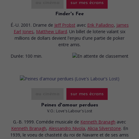
au cinéma
sur mes écrans
Finder's Fee
É.-U. 2001. Drame
de
Jeff Probst
avec
Erik Palladino
,
James
Earl Jones
,
Matthew Lillard
. Un billet de loterie valant six
millions de dollars devient l'enjeu d'une partie de poker
entre amis.
Durée:
100 min.
au cinéma
sur mes écrans
Peines d'amour perdues
V.O.: Love's Labour's Lost
G.-B. 1999. Comédie musicale
de
Kenneth Branagh
avec
Kenneth Branagh
,
Alessandro Nivola
,
Alicia Silverstone
. En
1939, le voeu de chasteté du roi de Navarre et de ses amis