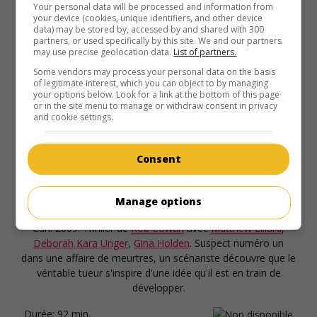
É.-U. 2011. Comédie dramatique
de
Alexander Payne
avec
Your personal data will be processed and information from
your device (cookies, unique identifiers, and other device
George Clooney
,
Shailene Woodley
,
Amara Miller
. Alors que
data) may be stored by, accessed by and shared with 300
son épouse est plongée dans un coma irréversible, un
partners, or used specifically by this site. We and our partners
avocat de Hawaï apprend qu'elle avait une liaison.
may use precise geolocation data.
List of partners.
Some vendors may process your personal data on the basis
Durée:
115 min.
of legitimate interest, which you can object to by managing
your options below. Look for a link at the bottom of this page
or in the site menu to manage or withdraw consent in privacy
and cookie settings.
Consent
au cinéma
sur mes écrans
La Mort au bout du fil
Manage options
V.O.: Messages Deleted
Can. 2009. Thriller
de
Rob Cowan
avec
Matthew Lillard
,
Deborah Kara Unger
,
Gina Holden
. Suspect numéro un
dans une affaire de meurtres, un scénariste découvre que le
véritable tueur s'inspire d'une idée qu'il est en train de
développer.
Durée:
92 min.