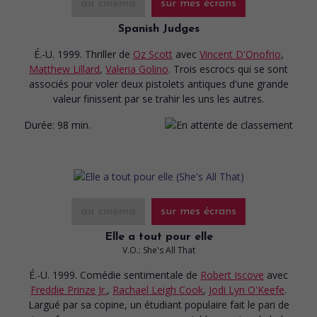
au cinéma
sur mes écrans
Spanish Judges
É.-U. 1999. Thriller
de
Oz Scott
avec
Vincent D'Onofrio
,
Matthew Lillard
,
Valeria Golino
. Trois escrocs qui se sont
associés pour voler deux pistolets antiques d'une grande
valeur finissent par se trahir les uns les autres.
Durée:
98 min.
au cinéma
sur mes écrans
Elle a tout pour elle
V.O.: She's All That
É.-U. 1999. Comédie sentimentale
de
Robert Iscove
avec
Freddie Prinze Jr.
,
Rachael Leigh Cook
,
Jodi Lyn O'Keefe
.
Largué par sa copine, un étudiant populaire fait le pari de