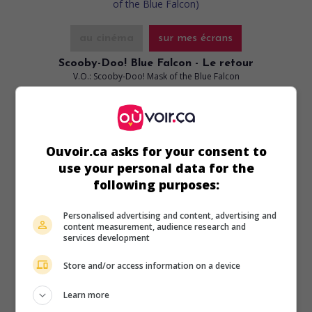
au cinéma
sur mes écrans
Scooby-Doo! Blue Falcon - Le retour
V.O.: Scooby-Doo! Mask of the Blue Falcon
É.-U. 2012. Film d'animation
de
Michael Goguen
. Des
chasseurs de fantômes tentent de mettre en échec un
mystérieux individu qui sème la terreur dans un salon dédié
aux bandes dessinées.
Ouvoir.ca asks for your consent to
use your personal data for the
Durée:
76 min.
following purposes:
Personalised advertising and content, advertising and
content measurement, audience research and
services development
au cinéma
sur mes écrans
Store and/or access information on a device
Les Descendants
V.O.: The Descendants
Learn more