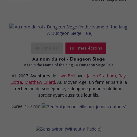
au cinéma
sur mes écrans
Au nom du roi - Dungeon Siege
V.O.: In the Name of the King - A Dungeon Siege Tale
All. 2007. Aventures
de
Uwe Boll
avec
Jason Statham
,
Ray
Liotta
,
Matthew Lillard
. Au Moyen-Âge, un fermier part à la
recherche de son épouse, kidnappée par un maléfique
sorcier ayant aussi tué leur fils.
Durée:
127 min.