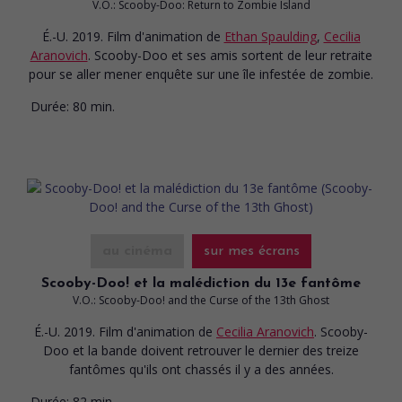
V.O.: Scooby-Doo: Return to Zombie Island
É.-U. 2019. Film d'animation
de
Ethan Spaulding
,
Cecilia
Aranovich
. Scooby-Doo et ses amis sortent de leur retraite
pour se aller mener enquête sur une île infestée de zombie.
Durée:
80 min.
au cinéma
sur mes écrans
Scooby-Doo! et la malédiction du 13e fantôme
V.O.: Scooby-Doo! and the Curse of the 13th Ghost
É.-U. 2019. Film d'animation
de
Cecilia Aranovich
. Scooby-
Doo et la bande doivent retrouver le dernier des treize
fantômes qu'ils ont chassés il y a des années.
Durée:
82 min.