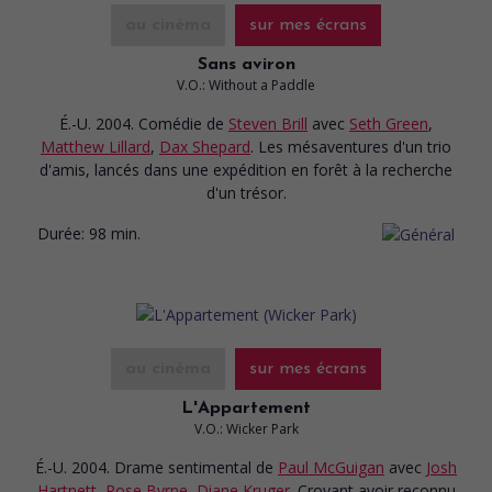
au cinéma
sur mes écrans
Sans aviron
V.O.: Without a Paddle
É.-U. 2004. Comédie
de
Steven Brill
avec
Seth Green
,
Matthew Lillard
,
Dax Shepard
. Les mésaventures d'un trio
d'amis, lancés dans une expédition en forêt à la recherche
d'un trésor.
Durée:
98 min.
au cinéma
sur mes écrans
L'Appartement
V.O.: Wicker Park
É.-U. 2004. Drame sentimental
de
Paul McGuigan
avec
Josh
Hartnett
,
Rose Byrne
,
Diane Kruger
. Croyant avoir reconnu