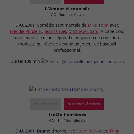
L'Amour à coup sûr
V.O.: Summer Catch
É.-U. 2001. Comédie sentimentale
de
Mike Tollin
avec
Freddie Prinze Jr.
,
Jessica Biel
,
Matthew Lillard
. À Cape Cod,
une jeune fille riche s'éprend d'un garçon de condition
modeste qui rêve de devenir un joueur de baseball
professionnel.
Durée:
108 min.
au cinéma
sur mes écrans
Tre13e Fantômes
V.O.: Thir13en Ghosts
É.-U. 2001. Drame d'horreur
de
Steve Beck
avec
Tony