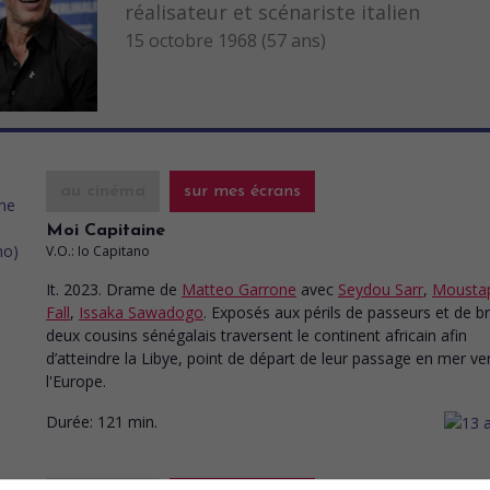
réalisateur et scénariste italien
15 octobre 1968 (57 ans)
au cinéma
sur mes écrans
Moi Capitaine
V.O.: Io Capitano
It. 2023. Drame
de
Matteo Garrone
avec
Seydou Sarr
,
Mousta
Fall
,
Issaka Sawadogo
. Exposés aux périls de passeurs et de b
deux cousins sénégalais traversent le continent africain afin
d’atteindre la Libye, point de départ de leur passage en mer ve
l'Europe.
Durée:
121 min.