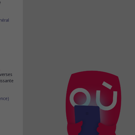
e
e
iverses
issante