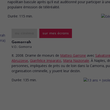
napolitain bascule après qu'il eut auditionné pour participer à un
populaire émission de téléréalité.
Durée:
115 min.
au cinéma
sur mes écrans
Gomorrah
V.O.: Gomorra
It. 2008. Drame de moeurs
de
Matteo Garrone
avec
Salvator
Abruzzese
,
Gianfelice Imparato
,
Maria Nazionale
. À Naples, d
personnes, impliquées de près ou de loin dans la Camorra, pu
organisation criminelle, y jouent leur destin.
Durée:
135 min.