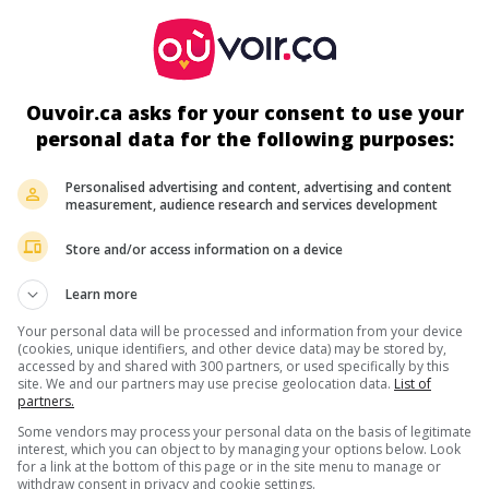
au cinéma
sur mes écrans
Pinocchio
It. 2019. Comédie fantaisiste
de
Matteo Garrone
avec
Roberto
Ouvoir.ca asks for your consent to use your
Benigni
,
Federico Ielapi
,
Rocco Papaleo
. Les mésaventures d'
pantin de bois animé et doté de la parole, sculpté par le pauvr
personal data for the following purposes:
menuisier d'un village toscan qui voit en lui le fils qu'il n'a jamai
Personalised advertising and content, advertising and content
Durée:
124 min.
measurement, audience research and services development
Store and/or access information on a device
au cinéma
sur mes écrans
Learn more
Dogman
Your personal data will be processed and information from your device
(cookies, unique identifiers, and other device data) may be stored by,
It. 2018. Drame
de
Matteo Garrone
avec
Marcello Fonte
,
Edoa
accessed by and shared with 300 partners, or used specifically by this
Pesce
,
Alida Baldari Calabria
. Un toiletteur pour chiens trouve u
site. We and our partners may use precise geolocation data.
List of
moyen radical pour se venger de la brute criminelle qui le manip
partners.
qui terrorise les commerçants de leur quartier.
Some vendors may process your personal data on the basis of legitimate
interest, which you can object to by managing your options below. Look
Durée:
103 min.
for a link at the bottom of this page or in the site menu to manage or
withdraw consent in privacy and cookie settings.