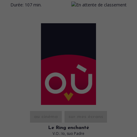
Durée:
107 min.
au cinéma
sur mes écrans
Le Ring enchanté
V.O.: Io, suo Padre