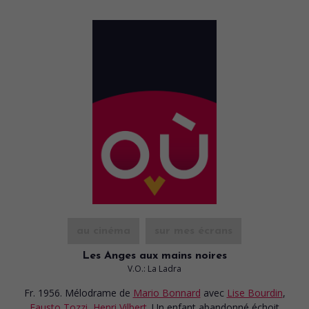
au cinéma
sur mes écrans
Les Anges aux mains noires
V.O.: La Ladra
Fr. 1956. Mélodrame
de
Mario Bonnard
avec
Lise Bourdin
,
Fausto Tozzi
,
Henri Vilbert
. Un enfant abandonné échoit