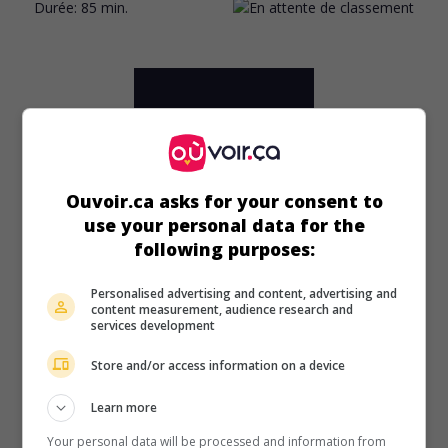
Durée:
85 min.
Ouvoir.ca asks for your consent to
use your personal data for the
following purposes:
Personalised advertising and content, advertising and
content measurement, audience research and
services development
Store and/or access information on a device
au cinéma
sur mes écrans
Learn more
Les Enfants ne sont pas à vendre
V.O.: I Figli non si vendono
Your personal data will be processed and information from