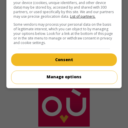
your device (cookies, unique identifiers, and other device
It. 1953. Mélodrame
de
Mario Bonnard
avec
Lea Padovani
,
data) may be stored by, accessed by and shared with 300
Jacques Sernas
,
Antonella Lualdi
. Un fils de famille refuse
partners, or used specifically by this site. We and our partners
d'épouser une jeune fille de condition modeste dont il a eu
may use precise geolocation data.
List of partners.
un enfant.
Some vendors may process your personal data on the basis
of legitimate interest, which you can object to by managing
Durée:
104 min.
your options below. Look for a link at the bottom of this page
or in the site menu to manage or withdraw consent in privacy
and cookie settings.
Consent
Manage options