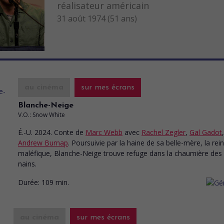
réalisateur américain
31 août 1974 (51 ans)
au cinéma
sur mes écrans
Blanche-Neige
V.O.: Snow White
É.-U. 2024. Conte
de
Marc Webb
avec
Rachel Zegler
,
Gal Gadot
,
Andrew Burnap
. Poursuivie par la haine de sa belle-mère, la rei
maléfique, Blanche-Neige trouve refuge dans la chaumière des
nains.
Durée:
109 min.
au cinéma
sur mes écrans