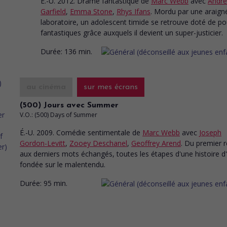
É.-U. 2012. Drame fantastique
de
Marc Webb
avec
Andr
Garfield
,
Emma Stone
,
Rhys Ifans
. Mordu par une araign
laboratoire, un adolescent timide se retrouve doté de po
fantastiques grâce auxquels il devient un super-justicier.
Durée:
136 min.
au cinéma
sur mes écrans
(500) Jours avec Summer
V.O.: (500) Days of Summer
É.-U. 2009. Comédie sentimentale
de
Marc Webb
avec
Joseph
Gordon-Levitt
,
Zooey Deschanel
,
Geoffrey Arend
. Du premier 
aux derniers mots échangés, toutes les étapes d'une histoire 
fondée sur le malentendu.
Durée:
95 min.