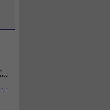
ne
 sept