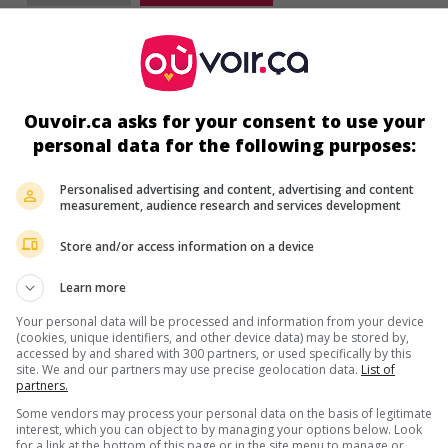
Mary
V.O.: Gifted
É.-U. 2017. Drame
de
Marc Webb
avec
Chris Evans
,
McKenna Gr
Lindsay Duncan
. Élevée par son oncle depuis le suicide de sa mè
Ouvoir.ca asks for your consent to use your
mathématicienne, une fillette surdouée est déchirée quand son
ambitieuse grand-mère réclame sa garde légale.
personal data for the following purposes:
Durée:
101 min.
Personalised advertising and content, advertising and content
measurement, audience research and services development
Store and/or access information on a device
au cinéma
sur mes écrans
Jeune et célibataire à New York
Learn more
V.O.: The Only Living Boy in New York
Your personal data will be processed and information from your device
É.-U. 2017. Drame
de
Marc Webb
avec
Callum Turner
,
Kate
(cookies, unique identifiers, and other device data) may be stored by,
accessed by and shared with 300 partners, or used specifically by this
Beckinsale
,
Pierce Brosnan
. Un diplômé de fraîche date, qui s
site. We and our partners may use precise geolocation data.
List of
cherche un but dans la vie, fraternise avec un écrivain alcooliq
partners.
une liaison avec la maîtresse de son père marié.
Some vendors may process your personal data on the basis of legitimate
interest, which you can object to by managing your options below. Look
Durée:
88 min.
for a link at the bottom of this page or in the site menu to manage or