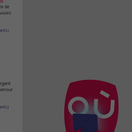
ew
ée de
uvoirs
regard
d'amour