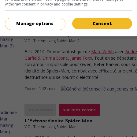
withdraw consent in privacy and cookie settings.
Manage options
Consent
au cinéma
sur mes écrans
L'Extraordinaire Spider-Man 2
V.O.: The Amazing Spider-Man 2
É.-U. 2014. Drame fantastique
de
Marc Webb
avec
Andr
Garfield
,
Emma Stone
,
Jamie Foxx
. Tout en se débattant
son amour impossible pour Gwen, Peter Parker, sous s
identité de Spider-Man, combat avec efficacité une entit
destructrice qui se nourrit d'électricité.
Durée:
142 min.
au cinéma
sur mes écrans
L'Extraordinaire Spider-Man
V.O.: The Amazing Spider-Man