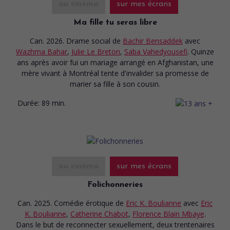
au cinéma
sur mes écrans
Ma fille tu seras libre
Can. 2026. Drame social
de
Bachir Bensaddek
avec
Wazhma Bahar
,
Julie Le Breton
,
Saba Vahedyousefi
. Quinze
ans après avoir fui un mariage arrangé en Afghanistan, une
mère vivant à Montréal tente d'invalider sa promesse de
marier sa fille à son cousin.
Durée:
89 min.
au cinéma
sur mes écrans
Folichonneries
Can. 2025. Comédie érotique
de
Eric K. Boulianne
avec
Eric
K. Boulianne
,
Catherine Chabot
,
Florence Blain Mbaye
.
Dans le but de reconnecter sexuellement, deux trentenaires