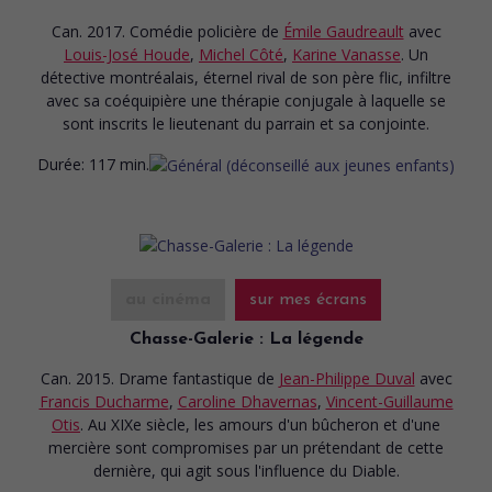
Can. 2017. Comédie policière
de
Émile Gaudreault
avec
Louis-José Houde
,
Michel Côté
,
Karine Vanasse
. Un
détective montréalais, éternel rival de son père flic, infiltre
avec sa coéquipière une thérapie conjugale à laquelle se
sont inscrits le lieutenant du parrain et sa conjointe.
Durée:
117 min.
au cinéma
sur mes écrans
Chasse-Galerie : La légende
Can. 2015. Drame fantastique
de
Jean-Philippe Duval
avec
Francis Ducharme
,
Caroline Dhavernas
,
Vincent-Guillaume
Otis
. Au XIXe siècle, les amours d'un bûcheron et d'une
mercière sont compromises par un prétendant de cette
dernière, qui agit sous l'influence du Diable.