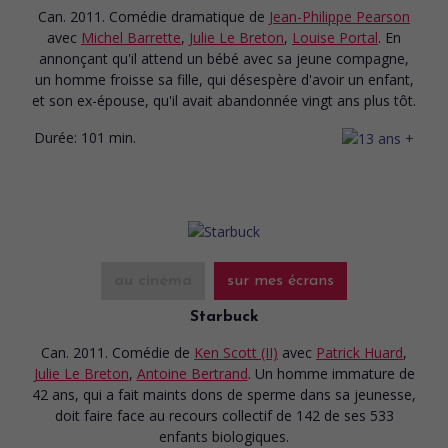
Can. 2011. Comédie dramatique
de
Jean-Philippe Pearson
avec
Michel Barrette
,
Julie Le Breton
,
Louise Portal
. En
annonçant qu'il attend un bébé avec sa jeune compagne,
un homme froisse sa fille, qui désespère d'avoir un enfant,
et son ex-épouse, qu'il avait abandonnée vingt ans plus tôt.
Durée:
101 min.
au cinéma
sur mes écrans
Starbuck
Can. 2011. Comédie
de
Ken Scott (II)
avec
Patrick Huard
,
Julie Le Breton
,
Antoine Bertrand
. Un homme immature de
42 ans, qui a fait maints dons de sperme dans sa jeunesse,
doit faire face au recours collectif de 142 de ses 533
enfants biologiques.