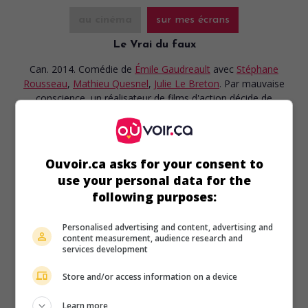
au cinéma
sur mes écrans
Le Vrai du faux
Can. 2014. Comédie
de
Émile Gaudreault
avec
Stéphane
Rousseau
,
Mathieu Quesnel
,
Julie Le Breton
. Par mauvaise
conscience, un réalisateur de films d'action décide de
tourner un documentaire sur un vétéran de l'Afghanistan
victime du syndrome de stress post-traumatique.
Durée:
100 min.
Ouvoir.ca asks for your consent to
use your personal data for the
following purposes:
Personalised advertising and content, advertising and
au cinéma
sur mes écrans
content measurement, audience research and
services development
Tokyo fiancée
Store and/or access information on a device
Bel. 2014. Comédie sentimentale
de
Stefan Liberski
avec
Pauline Étienne
,
Taichi Inoue
,
Julie Le Breton
. À Tokyo, une
Learn more