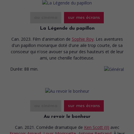
au cinéma
sur mes écrans
La Légende du papillon
Can. 2023. Film d'animation
de
Sophie Roy
. Les aventures
d'un papillon monarque doté d'une aile trop courte, de sa
consoeur qui n'ose avouer sa peur des hauteurs et de leur
ami, une chenille facétieuse.
Durée:
88 min.
au cinéma
sur mes écrans
Au revoir le bonheur
Can. 2021. Comédie dramatique
de
Ken Scott (II)
avec
François Arnaud
,
Louis Morissette
,
Antoine Bertrand
. À leur