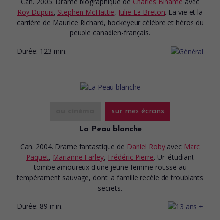
Can. 2005. Drame biographique
de
Charles Binamé
avec
Roy Dupuis
,
Stephen McHattie
,
Julie Le Breton
. La vie et la
carrière de Maurice Richard, hockeyeur célèbre et héros du
peuple canadien-français.
Durée:
123 min.
au cinéma
sur mes écrans
La Peau blanche
Can. 2004. Drame fantastique
de
Daniel Roby
avec
Marc
Paquet
,
Marianne Farley
,
Frédéric Pierre
. Un étudiant
tombe amoureux d'une jeune femme rousse au
tempérament sauvage, dont la famille recèle de troublants
secrets.
Durée:
89 min.