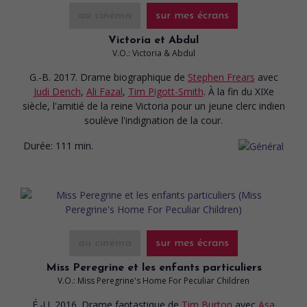
au cinéma
sur mes écrans
Victoria et Abdul
V.O.: Victoria & Abdul
G.-B. 2017. Drame biographique
de
Stephen Frears
avec
Judi Dench
,
Ali Fazal
,
Tim Pigott-Smith
. À la fin du XIXe
siècle, l'amitié de la reine Victoria pour un jeune clerc indien
soulève l'indignation de la cour.
Durée:
111 min.
au cinéma
sur mes écrans
Miss Peregrine et les enfants particuliers
V.O.: Miss Peregrine's Home For Peculiar Children
É.-U. 2016. Drame fantastique
de
Tim Burton
avec
Asa