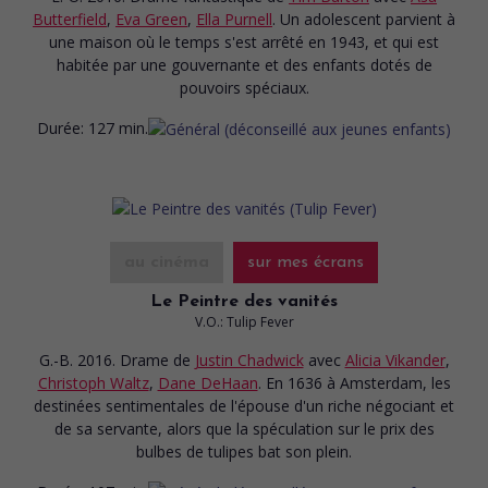
Butterfield
,
Eva Green
,
Ella Purnell
. Un adolescent parvient à
une maison où le temps s'est arrêté en 1943, et qui est
habitée par une gouvernante et des enfants dotés de
pouvoirs spéciaux.
Durée:
127 min.
au cinéma
sur mes écrans
Le Peintre des vanités
V.O.: Tulip Fever
G.-B. 2016. Drame
de
Justin Chadwick
avec
Alicia Vikander
,
Christoph Waltz
,
Dane DeHaan
. En 1636 à Amsterdam, les
destinées sentimentales de l'épouse d'un riche négociant et
de sa servante, alors que la spéculation sur le prix des
bulbes de tulipes bat son plein.