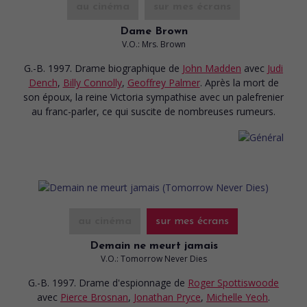
au cinéma
sur mes écrans
Dame Brown
V.O.: Mrs. Brown
G.-B. 1997. Drame biographique
de
John Madden
avec
Judi
Dench
,
Billy Connolly
,
Geoffrey Palmer
. Après la mort de
son époux, la reine Victoria sympathise avec un palefrenier
au franc-parler, ce qui suscite de nombreuses rumeurs.
au cinéma
sur mes écrans
Demain ne meurt jamais
V.O.: Tomorrow Never Dies
G.-B. 1997. Drame d'espionnage
de
Roger Spottiswoode
avec
Pierce Brosnan
,
Jonathan Pryce
,
Michelle Yeoh
.