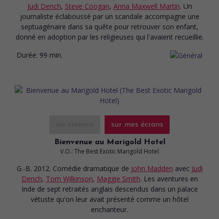
Judi Dench
,
Steve Coogan
,
Anna Maxwell Martin
. Un
journaliste éclaboussé par un scandale accompagne une
septuagénaire dans sa quête pour retrouver son enfant,
donné en adoption par les religieuses qui l'avaient recueillie.
Durée:
99 min.
au cinéma
sur mes écrans
Bienvenue au Marigold Hotel
V.O.: The Best Exotic Marigold Hotel
G.-B. 2012. Comédie dramatique
de
John Madden
avec
Judi
Dench
,
Tom Wilkinson
,
Maggie Smith
. Les aventures en
Inde de sept retraités anglais descendus dans un palace
vétuste qu'on leur avait présenté comme un hôtel
enchanteur.