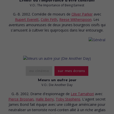
Ernest ou l'importance d'être constant
V.O.: The Importance of Being Earnest
G.-B. 2002. Comédie de moeurs
de
Oliver Parker
avec
Rupert Everett
,
Colin Firth
,
Reese Witherspoon
. Les
aventures amoureuses de deux jeunes bourgeois oisifs qui
s'amusent à cultiver les quiproquos dans leur entourage.
au cinéma
sur mes écrans
Meurs un autre jour
V.O.: Die Another Day
G.-B. 2002. Drame d'espionnage
de
Lee Tamahori
avec
Pierce Brosnan
,
Halle Berry
,
Toby Stephens
. L'agent secret
James Bond fait équipe avec une collègue américaine pour
neutraliser un terroriste nord-coréen allié à un riche anglais