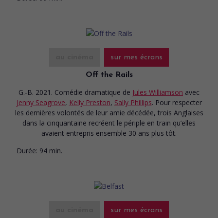
au cinéma
sur mes écrans
Off the Rails
G.-B. 2021. Comédie dramatique
de
Jules Williamson
avec
Jenny Seagrove
,
Kelly Preston
,
Sally Phillips
. Pour respecter
les dernières volontés de leur amie décédée, trois Anglaises
dans la cinquantaine recréent le périple en train qu’elles
avaient entrepris ensemble 30 ans plus tôt.
Durée:
94 min.
au cinéma
sur mes écrans