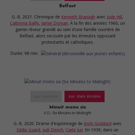
Belfast
G.-B. 2021. Chronique
de
Kenneth Branagh
avec
Jude Hill
,
Caitriona Balfe
,
Jamie Dornan
. À la fin des années 1960, un
gamin rêveur grandit au sein d'une famille ouvrière de
Belfast, alors secouée par les émeutes opposant
protestants et catholiques.
Durée:
98 min.
au cinéma
sur mes écrans
Minuit moins six
V.O.: Six Minutes to Midnight
G.-B. 2020. Drame d'espionnage
de
Andy Goddard
avec
Eddie Izzard
,
Judi Dench
,
Carla Juri
. En 1939, dans un