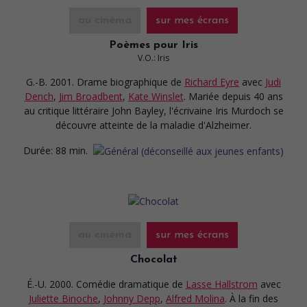
au cinéma
sur mes écrans
Poèmes pour Iris
V.O.: Iris
G.-B. 2001. Drame biographique
de
Richard Eyre
avec
Judi
Dench
,
Jim Broadbent
,
Kate Winslet
. Mariée depuis 40 ans
au critique littéraire John Bayley, l'écrivaine Iris Murdoch se
découvre atteinte de la maladie d'Alzheimer.
Durée:
88 min.
au cinéma
sur mes écrans
Chocolat
É.-U. 2000. Comédie dramatique
de
Lasse Hallstrom
avec
Juliette Binoche
,
Johnny Depp
,
Alfred Molina
. À la fin des