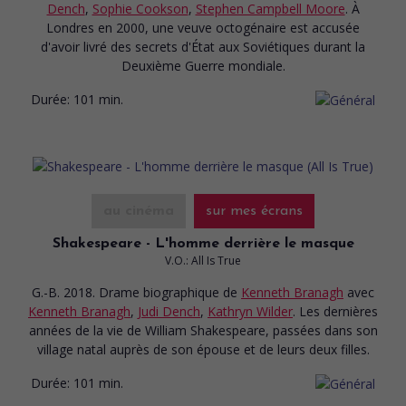
Dench
,
Sophie Cookson
,
Stephen Campbell Moore
. À
Londres en 2000, une veuve octogénaire est accusée
d'avoir livré des secrets d'État aux Soviétiques durant la
Deuxième Guerre mondiale.
Durée:
101 min.
au cinéma
sur mes écrans
Shakespeare - L'homme derrière le masque
V.O.: All Is True
G.-B. 2018. Drame biographique
de
Kenneth Branagh
avec
Kenneth Branagh
,
Judi Dench
,
Kathryn Wilder
. Les dernières
années de la vie de William Shakespeare, passées dans son
village natal auprès de son épouse et de leurs deux filles.
Durée:
101 min.