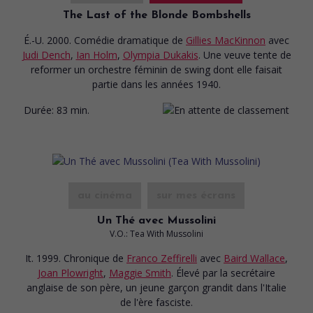
The Last of the Blonde Bombshells
É.-U. 2000. Comédie dramatique
de
Gillies MacKinnon
avec
Judi Dench
,
Ian Holm
,
Olympia Dukakis
. Une veuve tente de
reformer un orchestre féminin de swing dont elle faisait
partie dans les années 1940.
Durée:
83 min.
au cinéma
sur mes écrans
Un Thé avec Mussolini
V.O.: Tea With Mussolini
It. 1999. Chronique
de
Franco Zeffirelli
avec
Baird Wallace
,
Joan Plowright
,
Maggie Smith
. Élevé par la secrétaire
anglaise de son père, un jeune garçon grandit dans l'Italie
de l'ère fasciste.