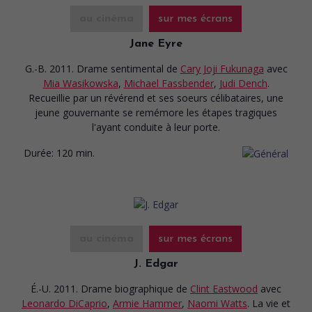
au cinéma
sur mes écrans
Jane Eyre
G.-B. 2011. Drame sentimental
de
Cary Joji Fukunaga
avec
Mia Wasikowska
,
Michael Fassbender
,
Judi Dench
.
Recueillie par un révérend et ses soeurs célibataires, une
jeune gouvernante se remémore les étapes tragiques
l'ayant conduite à leur porte.
Durée:
120 min.
au cinéma
sur mes écrans
J. Edgar
É.-U. 2011. Drame biographique
de
Clint Eastwood
avec
Leonardo DiCaprio
,
Armie Hammer
,
Naomi Watts
. La vie et