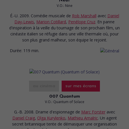
Neuf
V.O.: Nine
É.-U. 2009. Comédie musicale
de
Rob Marshall
avec
Daniel
Day-Lewis
,
Marion Cotillard
,
Penélope Cruz
. En panne
d'inspiration à la veille du tournage de son prochain film, un
cinéaste italien se réfugie dans une ville thermale où, pour
son plus grand malheur, son équipe le rejoint.
Durée:
119 min.
au cinéma
sur mes écrans
007 Quantum
V.O.: Quantum of Solace
G.-B. 2008. Drame d'espionnage
de
Marc Forster
avec
Daniel Craig
,
Olga Kurylenko
,
Mathieu Amalric
. Un agent
secret britannique tente de démasquer une organisation