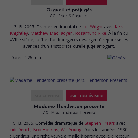
Orgueil et préjugés
V.O.: Pride & Prejudice
G.-B. 2005. Drame sentimental
de
Joe Wright
avec
Keira
Knightley
,
Matthew MacFadyen
,
Rosamund Pike
. À la fin du
XVIIIe siècle, la fille d'un bourgeois désargenté repousse les
avances d'un aristocrate qu'elle juge arrogant.
Durée:
126 min.
au cinéma
sur mes écrans
Madame Henderson présente
V.O.: Mrs. Henderson Presents
G.-B. 2005. Comédie dramatique
de
Stephen Frears
avec
Judi Dench
,
Bob Hoskins
,
Will Young
. Dans les années 1930,
à Londres, une riche veuve a maille à partir avec le directeur