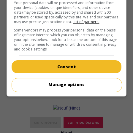
Your personal data will be processed and information from
your device (cookies, unique identifiers, and other device
data) may be stored by, accessed by and shared with 300
partners, or used specifically by this site. We and our partners
may use precise geolocation data.
List of partners.
Some vendors may process your personal data on the basis
of legitimate interest, which you can object to by managing
au cinéma
sur mes écrans
your options below. Look for a link at the bottom of this page
or in the site menu to manage or withdraw consent in privacy
Return to Cranford
and cookie settings.
G.-B. 2009. Drame
de
Simon Curtis
avec
Judi Dench
,
Imelda
Staunton
,
Francesca Annis
. Dans les années 1840, les
Consent
tribulations des habitants d'une petite ville anglaise
confrontée à d'importants changements sociaux.
Manage options
Durée:
177 min.
au cinéma
sur mes écrans