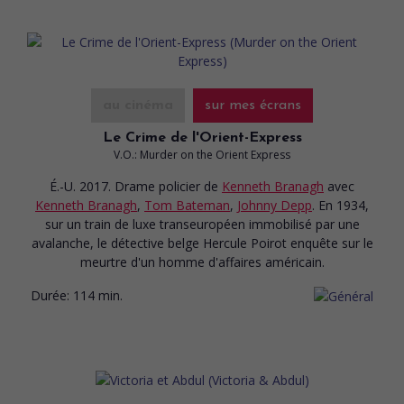
au cinéma
sur mes écrans
Le Crime de l'Orient-Express
V.O.: Murder on the Orient Express
É.-U. 2017. Drame policier
de
Kenneth Branagh
avec
Kenneth Branagh
,
Tom Bateman
,
Johnny Depp
. En 1934,
sur un train de luxe transeuropéen immobilisé par une
avalanche, le détective belge Hercule Poirot enquête sur le
meurtre d'un homme d'affaires américain.
Durée:
114 min.