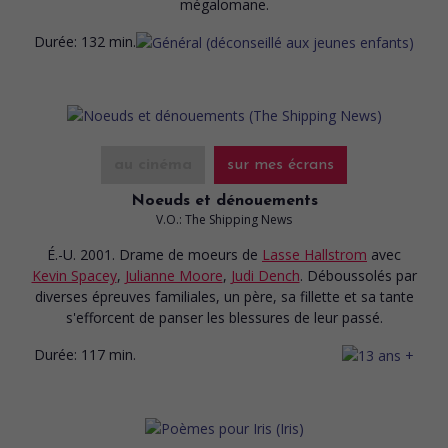
mégalomane.
Durée:
132 min.
au cinéma
sur mes écrans
Noeuds et dénouements
V.O.: The Shipping News
É.-U. 2001. Drame de moeurs
de
Lasse Hallstrom
avec
Kevin Spacey
,
Julianne Moore
,
Judi Dench
. Déboussolés par
diverses épreuves familiales, un père, sa fillette et sa tante
s'efforcent de panser les blessures de leur passé.
Durée:
117 min.