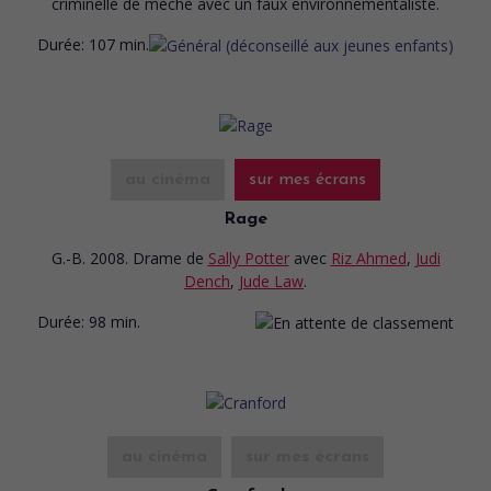
criminelle de mèche avec un faux environnementaliste.
Durée:
107 min.
au cinéma
sur mes écrans
Rage
G.-B. 2008. Drame
de
Sally Potter
avec
Riz Ahmed
,
Judi
Dench
,
Jude Law
.
Durée:
98 min.
au cinéma
sur mes écrans