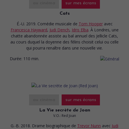
au cinéma
sur mes écrans
Cats
É.-U. 2019. Comédie musicale
de
Tom Hooper
avec
Francesca Hayward
,
Judi Dench
,
Idris Elba
. À Londres, une
chatte abandonnée assiste au bal annuel des Jellicle Cats,
au cours duquel la doyenne des félins choisit celui ou celle
qui pourra renaître dans une nouvelle vie.
Durée:
110 min.
au cinéma
sur mes écrans
La Vie secrète de Joan
V.O.: Red Joan
G.-B. 2018. Drame biographique
de
Trevor Nunn
avec
Judi