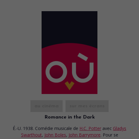
au cinéma
sur mes écrans
Romance in the Dark
É.-U. 1938. Comédie musicale
de
H.C. Potter
avec
Gladys
Swarthout
,
John Boles
,
John Barrymore
. Pour se