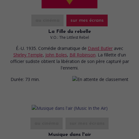
au cinéma
sur mes écrans
La Fille du rebelle
V.O.: The Littlest Rebel
É.-U. 1935. Comédie dramatique
de
David Butler
avec
Shirley Temple
,
John Boles
,
Bill Robinson
. La fillette d'un
officier sudiste obtient la libération de son père capturé par
l'ennemi.
Durée:
73 min.
au cinéma
sur mes écrans
Musique dans l'air