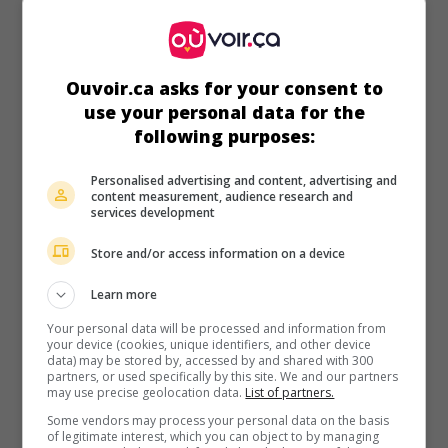
matériel fait le malheur de sa famille.
Durée:
73 min.
Ouvoir.ca asks for your consent to
use your personal data for the
following purposes:
Personalised advertising and content, advertising and
content measurement, audience research and
services development
Store and/or access information on a device
Learn more
Your personal data will be processed and information from
your device (cookies, unique identifiers, and other device
data) may be stored by, accessed by and shared with 300
partners, or used specifically by this site. We and our partners
may use precise geolocation data.
List of partners.
au cinéma
sur mes écrans
Some vendors may process your personal data on the basis
of legitimate interest, which you can object to by managing
Boucles d'or