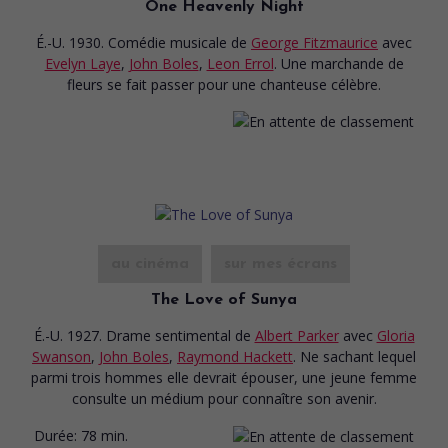
One Heavenly Night
É.-U. 1930. Comédie musicale
de
George Fitzmaurice
avec
Evelyn Laye
,
John Boles
,
Leon Errol
. Une marchande de
fleurs se fait passer pour une chanteuse célèbre.
au cinéma
sur mes écrans
The Love of Sunya
É.-U. 1927. Drame sentimental
de
Albert Parker
avec
Gloria
Swanson
,
John Boles
,
Raymond Hackett
. Ne sachant lequel
parmi trois hommes elle devrait épouser, une jeune femme
consulte un médium pour connaître son avenir.
Durée:
78 min.