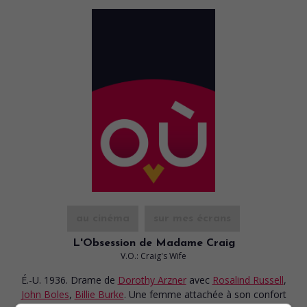
au cinéma
sur mes écrans
L'Obsession de Madame Craig
V.O.: Craig's Wife
É.-U. 1936. Drame
de
Dorothy Arzner
avec
Rosalind Russell
,
John Boles
,
Billie Burke
. Une femme attachée à son confort