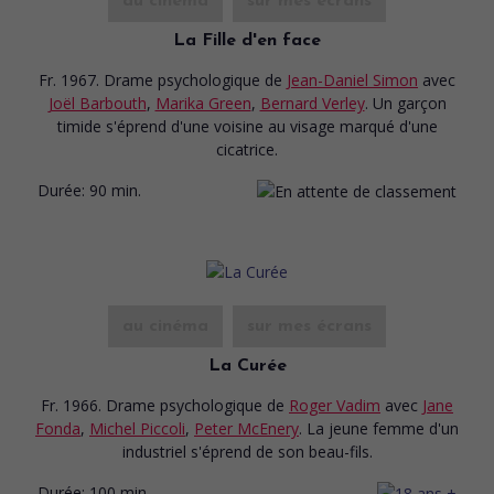
au cinéma
sur mes écrans
La Fille d'en face
Fr. 1967. Drame psychologique
de
Jean-Daniel Simon
avec
Joël Barbouth
,
Marika Green
,
Bernard Verley
. Un garçon
timide s'éprend d'une voisine au visage marqué d'une
cicatrice.
Durée:
90 min.
au cinéma
sur mes écrans
La Curée
Fr. 1966. Drame psychologique
de
Roger Vadim
avec
Jane
Fonda
,
Michel Piccoli
,
Peter McEnery
. La jeune femme d'un
industriel s'éprend de son beau-fils.
Durée:
100 min.