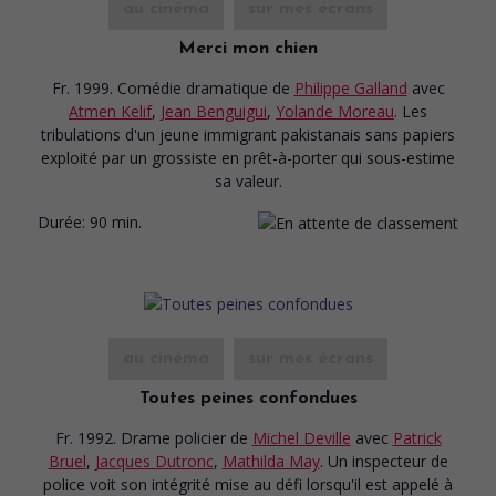
au cinéma
sur mes écrans
Merci mon chien
Fr. 1999. Comédie dramatique
de
Philippe Galland
avec
Atmen Kelif
,
Jean Benguigui
,
Yolande Moreau
. Les
tribulations d'un jeune immigrant pakistanais sans papiers
exploité par un grossiste en prêt-à-porter qui sous-estime
sa valeur.
Durée:
90 min.
au cinéma
sur mes écrans
Toutes peines confondues
Fr. 1992. Drame policier
de
Michel Deville
avec
Patrick
Bruel
,
Jacques Dutronc
,
Mathilda May
. Un inspecteur de
police voit son intégrité mise au défi lorsqu'il est appelé à