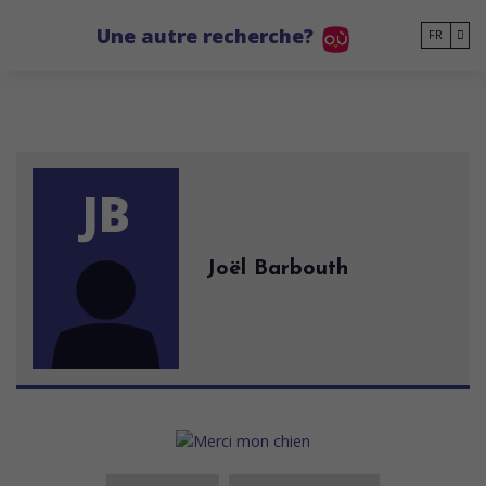
Go to main content
Une autre recherche?
FR
JB
Joël Barbouth