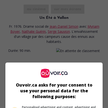
au cinéma
sur mes écrans
Un Été à Vallon
Fr. 1976. Drame social
de
Jean-Daniel Simon
avec
Myriam
Boyer
,
Nathalie Guérin
,
Serge Sauvion
. L'envahissement
d'un village par des campeurs cause des ennuis aux
habitants.
Durée:
90 min.
Ouvoir.ca asks for your consent to
use your personal data for the
following purposes:
Personalised advertising and content, advertising and