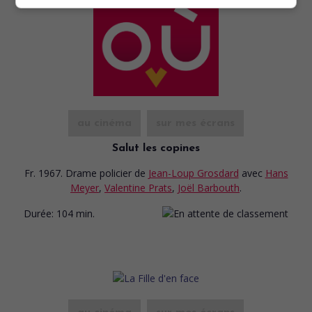
au cinéma
sur mes écrans
Salut les copines
Fr. 1967. Drame policier
de
Jean-Loup Grosdard
avec
Hans
Meyer
,
Valentine Prats
,
Joël Barbouth
.
Durée:
104 min.