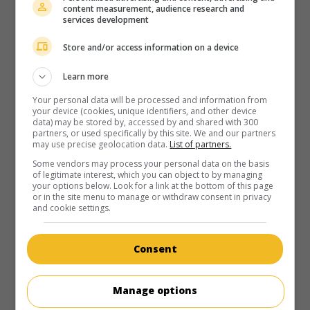
content measurement, audience research and
services development
Store and/or access information on a device
Learn more
au cinéma
sur mes écrans
Your personal data will be processed and information from
your device (cookies, unique identifiers, and other device
Mon nom est femme
data) may be stored by, accessed by and shared with 300
partners, or used specifically by this site. We and our partners
Fr. 1967. Drame
de
Max Frobenus
avec
Ellen Bahl
,
Joël
may use precise geolocation data.
List of partners.
Barbouth
,
Alexandre Grecq
.
Some vendors may process your personal data on the basis
of legitimate interest, which you can object to by managing
Durée:
80 min.
your options below. Look for a link at the bottom of this page
or in the site menu to manage or withdraw consent in privacy
and cookie settings.
Consent
Manage options