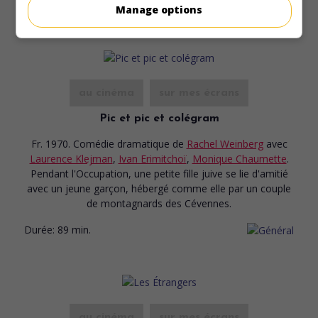
Durée:
90 min.
Manage options
au cinéma
sur mes écrans
Pic et pic et colégram
Fr. 1970. Comédie dramatique
de
Rachel Weinberg
avec
Laurence Klejman
,
Ivan Erimitchoï
,
Monique Chaumette
.
Pendant l'Occupation, une petite fille juive se lie d'amitié
avec un jeune garçon, hébergé comme elle par un couple
de montagnards des Cévennes.
Durée:
89 min.
au cinéma
sur mes écrans