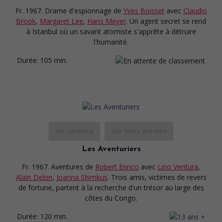
Fr. 1967. Drame d'espionnage
de
Yves Boisset
avec
Claudio
Brook
,
Margaret Lee
,
Hans Meyer
. Un agent secret se rend
à Istanbul où un savant atomiste s'apprête à détruire
l'humanité.
Durée:
105 min.
au cinéma
sur mes écrans
Les Aventuriers
Fr. 1967. Aventures
de
Robert Enrico
avec
Lino Ventura
,
Alain Delon
,
Joanna Shimkus
. Trois amis, victimes de revers
de fortune, partent à la recherche d'un trésor au large des
côtes du Congo.
Durée:
120 min.