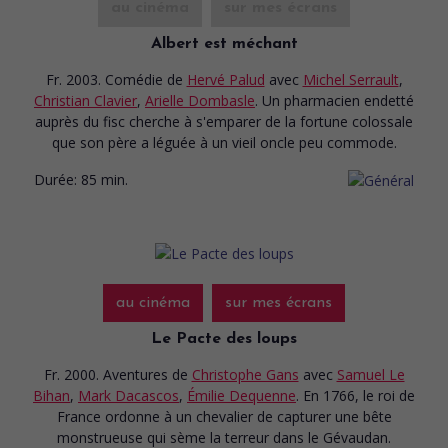
au cinéma
sur mes écrans
Albert est méchant
Fr. 2003. Comédie
de
Hervé Palud
avec
Michel Serrault
,
Christian Clavier
,
Arielle Dombasle
. Un pharmacien endetté
auprès du fisc cherche à s'emparer de la fortune colossale
que son père a léguée à un vieil oncle peu commode.
Durée:
85 min.
au cinéma
sur mes écrans
Le Pacte des loups
Fr. 2000. Aventures
de
Christophe Gans
avec
Samuel Le
Bihan
,
Mark Dacascos
,
Émilie Dequenne
. En 1766, le roi de
France ordonne à un chevalier de capturer une bête
monstrueuse qui sème la terreur dans le Gévaudan.