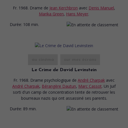
Fr. 1968. Drame
de
Jean Kerchbron
avec
Denis Manuel
,
Marika Green
,
Hans Meyer
.
Durée:
108 min.
au cinéma
sur mes écrans
Le Crime de David Levinstein
Fr. 1968. Drame psychologique
de
André Charpak
avec
André Charpak
,
Bérangère Dautun
,
Marc Cassot
. Un Juif
sorti d'un camp de concentration tente de retrouver les
bourreaux nazis qui ont assassiné ses parents.
Durée:
89 min.