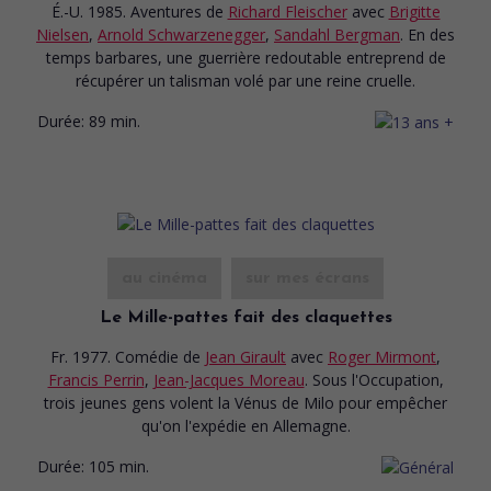
É.-U. 1985. Aventures
de
Richard Fleischer
avec
Brigitte
Nielsen
,
Arnold Schwarzenegger
,
Sandahl Bergman
. En des
temps barbares, une guerrière redoutable entreprend de
récupérer un talisman volé par une reine cruelle.
Durée:
89 min.
au cinéma
sur mes écrans
Le Mille-pattes fait des claquettes
Fr. 1977. Comédie
de
Jean Girault
avec
Roger Mirmont
,
Francis Perrin
,
Jean-Jacques Moreau
. Sous l'Occupation,
trois jeunes gens volent la Vénus de Milo pour empêcher
qu'on l'expédie en Allemagne.
Durée:
105 min.