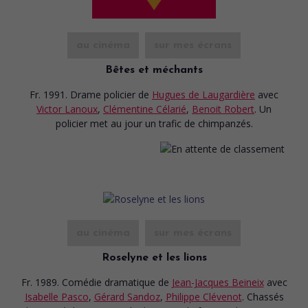
au cinéma
sur mes écrans
Bêtes et méchants
Fr. 1991. Drame policier
de
Hugues de Laugardière
avec
Victor Lanoux
,
Clémentine Célarié
,
Benoit Robert
. Un
policier met au jour un trafic de chimpanzés.
au cinéma
sur mes écrans
Roselyne et les lions
Fr. 1989. Comédie dramatique
de
Jean-Jacques Beineix
avec
Isabelle Pasco
,
Gérard Sandoz
,
Philippe Clévenot
. Chassés