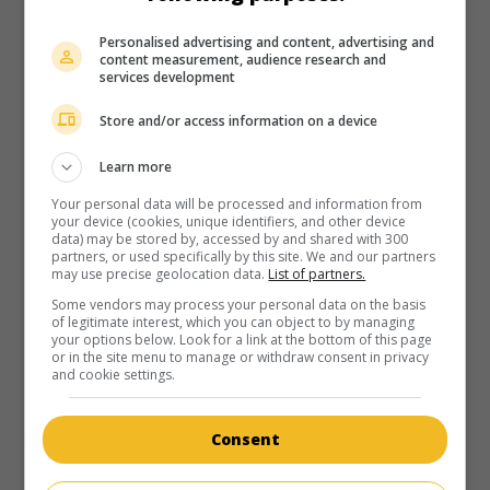
Fr. 1973. Comédie fantaisiste
de
Philippe de Broca
avec
Personalised advertising and content, advertising and
Jean-Paul Belmondo
,
Jacqueline Bisset
,
Vittorio Caprioli
.
content measurement, audience research and
L'auteur d'une série de romans d'espionnage s'inspire de sa
services development
voisine pour composer le personnage de la compagne de
son héros.
Store and/or access information on a device
Durée:
94 min.
Learn more
Your personal data will be processed and information from
your device (cookies, unique identifiers, and other device
data) may be stored by, accessed by and shared with 300
partners, or used specifically by this site. We and our partners
may use precise geolocation data.
List of partners.
Some vendors may process your personal data on the basis
au cinéma
sur mes écrans
of legitimate interest, which you can object to by managing
your options below. Look for a link at the bottom of this page
Sur un arbre perché
or in the site menu to manage or withdraw consent in privacy
and cookie settings.
Fr. 1971. Comédie
de
Serge Korber
avec
Louis de Funès
,
Geraldine Chaplin
,
Olivier de Funès
. Un automobiliste et ses
passagers quittent la route accidentellement pour aller se
Consent
percher sur un arbre au flanc d'une falaise.