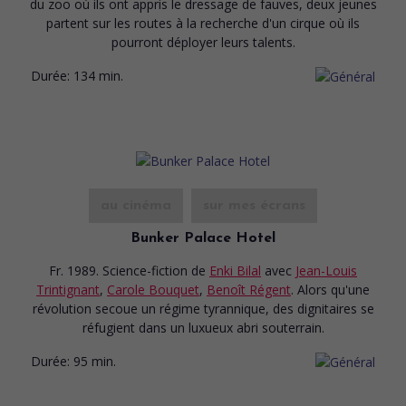
du zoo où ils ont appris le dressage de fauves, deux jeunes
partent sur les routes à la recherche d'un cirque où ils
pourront déployer leurs talents.
Durée:
134 min.
au cinéma
sur mes écrans
Bunker Palace Hotel
Fr. 1989. Science-fiction
de
Enki Bilal
avec
Jean-Louis
Trintignant
,
Carole Bouquet
,
Benoît Régent
. Alors qu'une
révolution secoue un régime tyrannique, des dignitaires se
réfugient dans un luxueux abri souterrain.
Durée:
95 min.