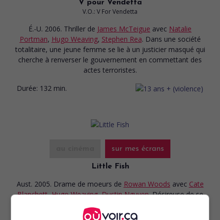
V pour Vendetta
V.O.: V For Vendetta
É.-U. 2006. Thriller
de
James McTeigue
avec
Natalie
Portman
,
Hugo Weaving
,
Stephen Rea
. Dans une société
totalitaire, une jeune femme se lie à un justicier masqué qui
cherche à renverser le gouvernement en commettant des
actes terroristes.
Durée:
132 min.
au cinéma
sur mes écrans
Little Fish
Aust. 2005. Drame de moeurs
de
Rowan Woods
avec
Cate
Blanchett
,
Hugo Weaving
,
Dustin Nguyen
. Désireuse de se
lancer en affaires, une ex-toxicomane dont les proches
s'adonnent à toutes sortes d'activités illicites se bute à