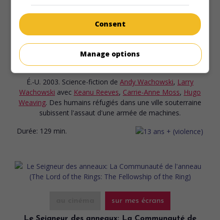
Consent
au cinéma
sur mes écrans
Manage options
La Matrice - Révolutions
V.O.: The Matrix - Revolutions
É.-U. 2003. Science-fiction
de
Andy Wachowski
,
Larry
Wachowski
avec
Keanu Reeves
,
Carrie-Anne Moss
,
Hugo
Weaving
. Des humains réfugiés dans une ville souterraine
subissent l'assaut d'une armée de machines.
Durée:
129 min.
au cinéma
sur mes écrans
Le Seigneur des anneaux: La Communauté de