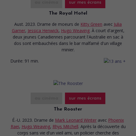
au cinéma
sur mes écrans
The Royal Hotel
Aust. 2023. Drame de moeurs
de
Kitty Green
avec
Julia
Garner
,
Jessica Henwick
,
Hugo Weaving
. À court d'argent,
deux jeunes Canadiennes parcourant l'Australie en sac à
dos sont embauchées dans le bar malfamé d'un village
minier.
Durée:
91 min.
au cinéma
sur mes écrans
The Rooster
É.-U. 2023. Drame
de
Mark Leonard Winter
avec
Phoenix
Raei
,
Hugo Weaving
,
Rhys Mitchell
. Après la découverte du
corps sans vie d'un vieil ami, un policier cherche des