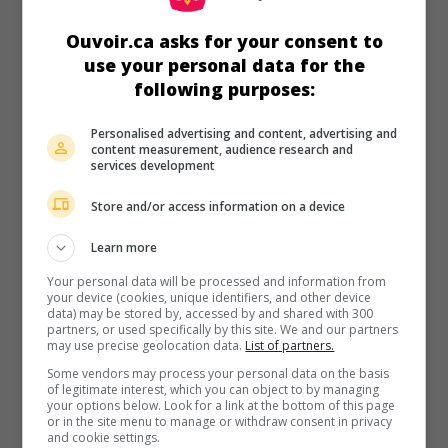
l'incompréhension de la banque.
Ouvoir.ca asks for your consent to
use your personal data for the
following purposes:
Personalised advertising and content, advertising and
content measurement, audience research and
services development
au cinéma
sur mes écrans
Store and/or access information on a device
La Matrice rechargée
V.O.: The Matrix Reloaded
Learn more
É.-U. 2003. Science-fiction
de
Andy Wachowski
,
Larry
Wachowski
avec
Keanu Reeves
,
Laurence Fishburne
,
Your personal data will be processed and information from
your device (cookies, unique identifiers, and other device
Carrie-Anne Moss
. Trois combattants cherchent dans un
data) may be stored by, accessed by and shared with 300
monde parallèle virtuel le moyen de contrer les menées
partners, or used specifically by this site. We and our partners
d'une entité qui menace l'humanité.
may use precise geolocation data.
List of partners.
Some vendors may process your personal data on the basis
Durée:
138 min.
of legitimate interest, which you can object to by managing
your options below. Look for a link at the bottom of this page
or in the site menu to manage or withdraw consent in privacy
and cookie settings.