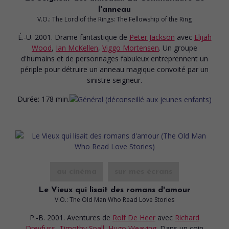
l'anneau
V.O.: The Lord of the Rings: The Fellowship of the Ring
É.-U. 2001. Drame fantastique
de
Peter Jackson
avec
Elijah
Wood
,
Ian McKellen
,
Viggo Mortensen
. Un groupe
d'humains et de personnages fabuleux entreprennent un
périple pour détruire un anneau magique convoité par un
sinistre seigneur.
Durée:
178 min.
au cinéma
sur mes écrans
Le Vieux qui lisait des romans d'amour
V.O.: The Old Man Who Read Love Stories
P.-B. 2001. Aventures
de
Rolf De Heer
avec
Richard
Dreyfuss
,
Timothy Spall
,
Hugo Weaving
. Dans un coin