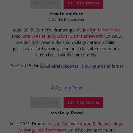
au cinéma
sur mes écrans
Haute couture
V.O.: The Dressmaker
Aust. 2015. Comédie dramatique
de
Jocelyn Moorhouse
avec
Kate Winslet
,
Judy Davis
,
Liam Hemsworth
. En 1950,
une designer revient dans son village natal australien,
qu'elle avait fui il y a vingt-cinq ans à la suite d'un meurtre
qu'on l'accusait d'avoir commis.
Durée:
115 min.
au cinéma
sur mes écrans
Mystery Road
Aust. 2013. Drame
de
Ivan Sen
avec
Aaron Pedersen
,
Hugo
Weaving
,
Jack Thompson
. Un détective autochtone