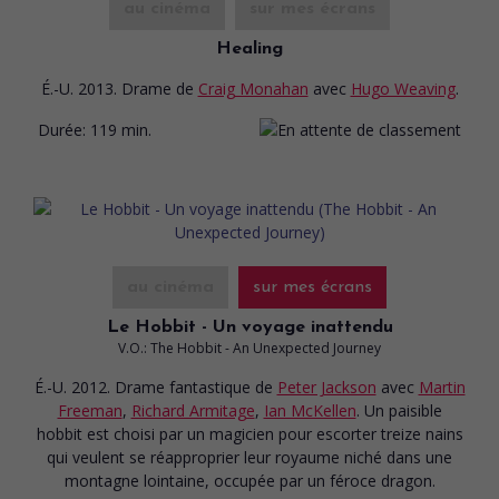
au cinéma
sur mes écrans
Healing
É.-U. 2013. Drame
de
Craig Monahan
avec
Hugo Weaving
.
Durée:
119 min.
au cinéma
sur mes écrans
Le Hobbit - Un voyage inattendu
V.O.: The Hobbit - An Unexpected Journey
É.-U. 2012. Drame fantastique
de
Peter Jackson
avec
Martin
Freeman
,
Richard Armitage
,
Ian McKellen
. Un paisible
hobbit est choisi par un magicien pour escorter treize nains
qui veulent se réapproprier leur royaume niché dans une
montagne lointaine, occupée par un féroce dragon.