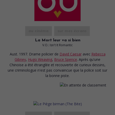
au cinéma
sur mes écrans
La Mort leur va si bien
V.O.: Isn't It Romantic
Aust. 1997. Drame policier
de
David Caesar
avec
Rebecca
Gibney
,
Hugo Weaving
,
Bruce Spence
. Après qu'une
Chinoise a été étranglée et recouverte de curieux dessins,
une criminologue n'est pas convaincue que la police soit sur
la bonne piste.