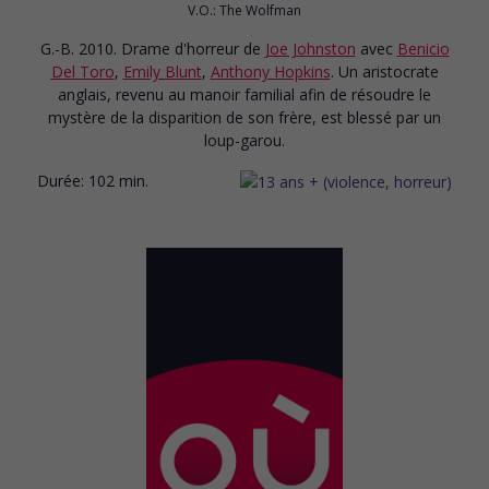
V.O.: The Wolfman
G.-B. 2010. Drame d'horreur
de
Joe Johnston
avec
Benicio
Del Toro
,
Emily Blunt
,
Anthony Hopkins
. Un aristocrate
anglais, revenu au manoir familial afin de résoudre le
mystère de la disparition de son frère, est blessé par un
loup-garou.
Durée:
102 min.