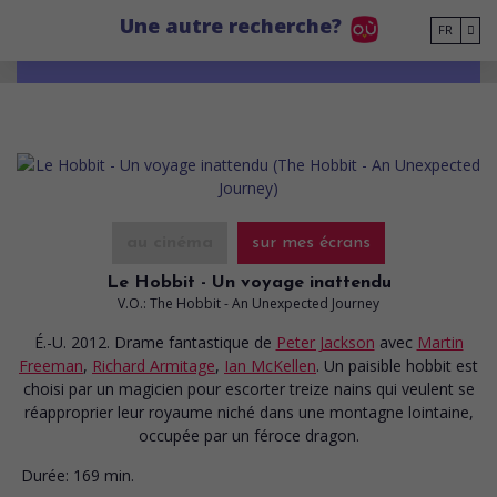
Go to main content
Une autre recherche?
FR
au cinéma
sur mes écrans
Le Hobbit - Un voyage inattendu
V.O.: The Hobbit - An Unexpected Journey
É.-U. 2012. Drame fantastique
de
Peter Jackson
avec
Martin
Freeman
,
Richard Armitage
,
Ian McKellen
. Un paisible hobbit est
choisi par un magicien pour escorter treize nains qui veulent se
réapproprier leur royaume niché dans une montagne lointaine,
occupée par un féroce dragon.
Durée:
169 min.