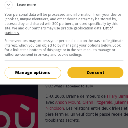
Learn more
Séries 7: Les concurrents
V.O.: Series 7
Your personal data will be processed and information from your device
(cookies, unique identifiers, and other device data) may be stored by,
É.-U. 2000. Comédie satirique
de
Daniel Minahan
avec
Brook
accessed by and shared with 300 partners, or used specifically by this
Smith
,
Glenn Fitzgerald
,
Marylouise Burke
. Dans le cadre d'
site. We and our partners may use precise geolocation data.
List of
partners.
émission de télé-réalité, six personnes choisies au hasard do
s'entretuer, la victoire allant à l'ultime survivante.
Some vendors may process your personal data on the basis of legitimate
interest, which you can object to by managing your options below. Look
for a link at the bottom of this page or in the site menu to manage or
Durée:
86 min.
withdraw consent in privacy and cookie settings.
au cinéma
sur mes écrans
Manage options
Consent
Tully
V.O.: What Happened to Tully
É.-U. 2000. Drame de moeurs
de
Hilary Bir
avec
Anson Mount
,
Glenn Fitzgerald
,
Juliann
Nicholson
. Les relations entre deux frères et
père fermier, un veuf dont le passé recèle d
troublants secrets.