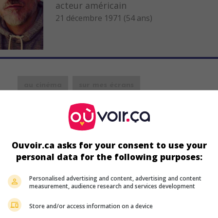
acteur américain
21 décembre 1971 (54 ans)
au cinéma
sur mes écrans
Danny Balint
V.O.: The Believer
É.-U. 2001. Drame social
de
Henry Bean
avec
Ryan Gosling
,
Su
Phoenix
,
Theresa Russell
. Bien qu'il soit juif, un jeune homme 
Ouvoir.ca asks for your consent to use your
à un mouvement néo-fasciste au sein duquel il professe un
personal data for the following purposes:
antisémitisme rageur.
Durée:
98 min.
Personalised advertising and content, advertising and content
measurement, audience research and services development
Store and/or access information on a device
au cinéma
sur mes écrans