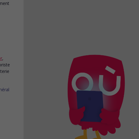
r
,
oriste
terie