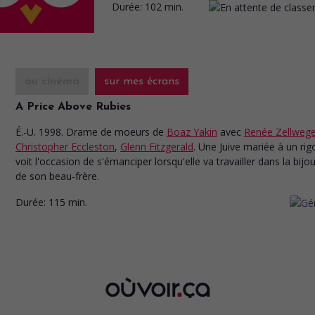
Durée:
102 min.
au cinéma
sur mes écrans
A Price Above Rubies
É.-U. 1998. Drame de moeurs
de
Boaz Yakin
avec
Renée Zellwege
Christopher Eccleston
,
Glenn Fitzgerald
. Une Juive mariée à un rig
voit l'occasion de s'émanciper lorsqu'elle va travailler dans la bijou
de son beau-frère.
Durée:
115 min.