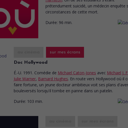
prétendument suicidé, un médecin enquête s
circonstances de cette mort.
Durée:
96 min.
au cinéma
sur mes écrans
Doc Hollywood
É.-U. 1991. Comédie
de
Michael Caton-Jones
avec
Michael J. 
Julie Warner
,
Barnard Hughes
. En route vers Hollywood où il
faire fortune, un jeune docteur ambitieux voit ses plans d'aven
bouleversés lorsqu'il tombe en panne dans un patelin.
Durée:
103 min.
au cinéma
sur mes écrans