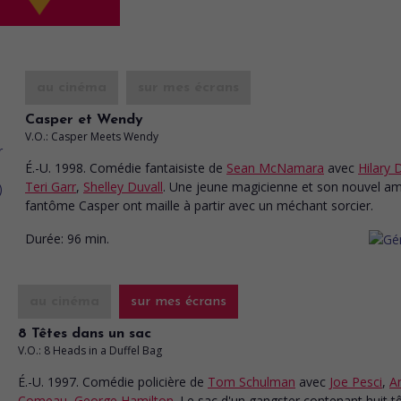
au cinéma
sur mes écrans
Casper et Wendy
V.O.: Casper Meets Wendy
É.-U. 1998. Comédie fantaisiste
de
Sean McNamara
avec
Hilary 
Teri Garr
,
Shelley Duvall
. Une jeune magicienne et son nouvel am
fantôme Casper ont maille à partir avec un méchant sorcier.
Durée:
96 min.
au cinéma
sur mes écrans
8 Têtes dans un sac
V.O.: 8 Heads in a Duffel Bag
É.-U. 1997. Comédie policière
de
Tom Schulman
avec
Joe Pesci
,
A
Comeau
,
George Hamilton
. Le sac d'un gangster contenant huit t