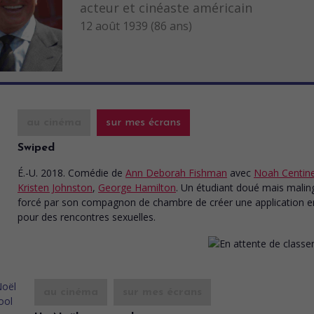
acteur et cinéaste américain
12 août 1939 (86 ans)
au cinéma
sur mes écrans
Swiped
É.-U. 2018. Comédie
de
Ann Deborah Fishman
avec
Noah Centin
Kristen Johnston
,
George Hamilton
. Un étudiant doué mais malin
forcé par son compagnon de chambre de créer une application en
pour des rencontres sexuelles.
au cinéma
sur mes écrans