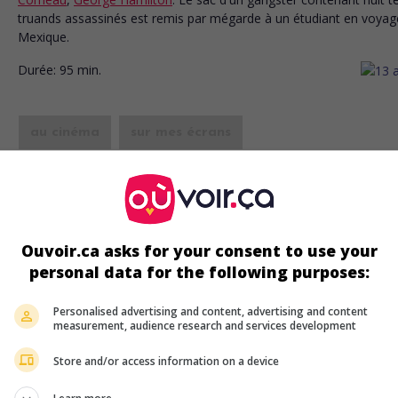
truands assassinés est remis par mégarde à un étudiant en voyag
Mexique.
Durée:
95 min.
au cinéma
sur mes écrans
Rough Riders
É.-U. 1997. Drame de guerre
de
John Milius
avec
Tom Berenger
,
Elliott
,
Gary Busey
. Durant la guerre hispano-américaine, le colone
Theodore Roosevelt prépare ses troupes pour une bataille décisiv
Ouvoir.ca asks for your consent to use your
Cuba.
personal data for the following purposes:
Durée:
184 min.
Personalised advertising and content, advertising and content
measurement, audience research and services development
Store and/or access information on a device
au cinéma
sur mes écrans
Playback