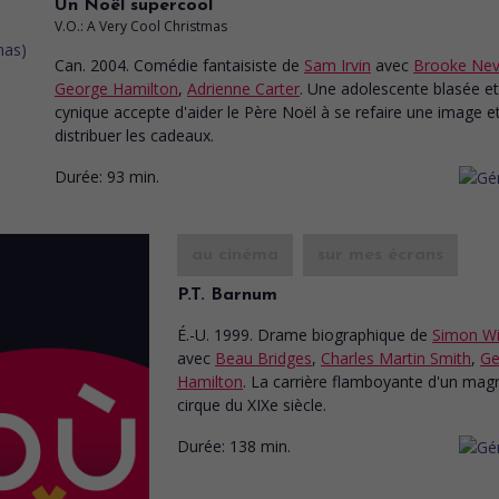
Un Noël supercool
V.O.: A Very Cool Christmas
Can. 2004. Comédie fantaisiste
de
Sam Irvin
avec
Brooke Nev
George Hamilton
,
Adrienne Carter
. Une adolescente blasée et
cynique accepte d'aider le Père Noël à se refaire une image e
distribuer les cadeaux.
Durée:
93 min.
au cinéma
sur mes écrans
P.T. Barnum
É.-U. 1999. Drame biographique
de
Simon Wi
avec
Beau Bridges
,
Charles Martin Smith
,
Ge
Hamilton
. La carrière flamboyante d'un mag
cirque du XIXe siècle.
Durée:
138 min.