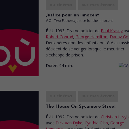
au cinéma
sur mes écrans
Justice pour un innocent
V.O.: Two Fathers: Justice for the Innocent
É.-U. 1993. Drame policier
de
Paul Krasny
av
Robert Conrad
,
George Hamilton
,
Danny Gol
Deux pères dont les enfants ont été assassi
décident de se venger lorsque le meurtrier
s'échappe de prison.
Durée:
94 min.
au cinéma
sur mes écrans
The House On Sycamore Street
É.-U. 1992. Drame policier
de
Christian I. Nyb
avec
Dick Van Dyke
,
Cynthia Gibb
,
George
Hamilton
. Un de ses étudiants s'étant