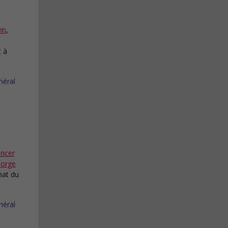
in
,
t à
ncer
orge
nat du