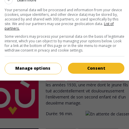
Learn more
É.-U. 1996. Thriller
de
Oley Sassone
avec
George Hamilton
,
Taw
Your personal data will be processed and information from your device
(cookies, unique identifiers, and other device data) may be stored by,
Kitaen
,
Shannon Whirry
.
accessed by and shared with 300 partners, or used specifically by this
site. We and our partners may use precise geolocation data.
List of
Durée:
92 min.
partners.
Some vendors may process your personal data on the basis of legitimate
interest, which you can object to by managing your options below. Look
for a link at the bottom of this page or in the site menu to manage or
au cinéma
sur mes écrans
withdraw consent in privacy and cookie settings.
Danielle Steel: Disparu
V.O.: Danielle Steel's Vanished
Manage options
Consent
É.-U. 1995. Mélodrame
de
George Kaczende
Lisa Rinna
,
George Hamilton
,
Robert Hays
. 
les années 1930, une mère dont le jeune fils
tué accidentellement vit douloureusement
l'enlèvement de son second enfant né d'un
deuxième mariage.
Durée:
96 min.