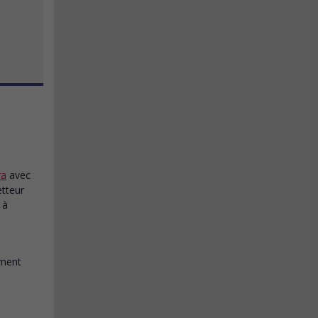
ra
avec
etteur
 à