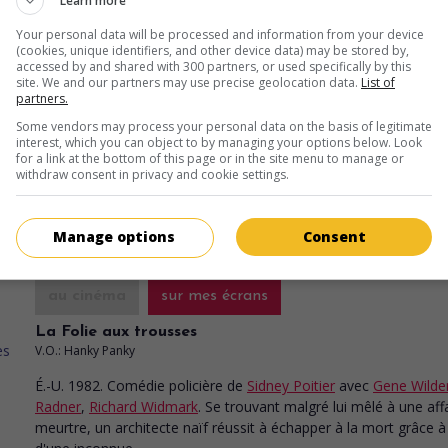
Learn more
Your personal data will be processed and information from your device
au cinéma
sur mes écrans
(cookies, unique identifiers, and other device data) may be stored by,
accessed by and shared with 300 partners, or used specifically by this
La Fille en rouge
site. We and our partners may use precise geolocation data.
List of
V.O.: The Woman in Red
partners.
É.-U. 1984. Comédie de moeurs
de
Gene Wilder
avec
Gene Wilde
Some vendors may process your personal data on the basis of legitimate
interest, which you can object to by managing your options below. Look
Charles Grodin
,
Kelly LeBrock
. Un cadre de San Francisco, réserv
for a link at the bottom of this page or in the site menu to manage or
mari fidèle, voit sa vie perturbée par la rencontre d'une éblouiss
withdraw consent in privacy and cookie settings.
jeune femme.
Durée:
87 min.
Manage options
Consent
au cinéma
sur mes écrans
La Folie aux trousses
V.O.: Hanky Panky
É.-U. 1982. Comédie policière
de
Sidney Poitier
avec
Gene Wilde
Radner
,
Richard Widmark
. Se trouvant malgré lui mêlé à une aff
meurtre, un architecte naïf réussit à échapper à la mort grâce à 