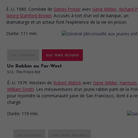
É.-U. 1980. Comédie
de
Sidney Poitier
avec
Gene Wilder
,
Richard P
Georg Stanford Brown
. Accusés à tort d'un vol de banque, un
dramaturge et un acteur font l'expérience de la vie en prison.
Durée:
111 min.
au cinéma
sur mes écrans
Un Rabbin au Far-West
V.O.: The Frisco Kid
É.-U. 1979. Western
de
Robert Aldrich
avec
Gene Wilder
,
Harrison
William Smith
. Les mésaventures d'un jeune rabbin parti de la Po
pour rejoindre la communauté juive de San Francisco, dont il a re
charge.
Durée:
119 min.
au cinéma
sur mes écrans