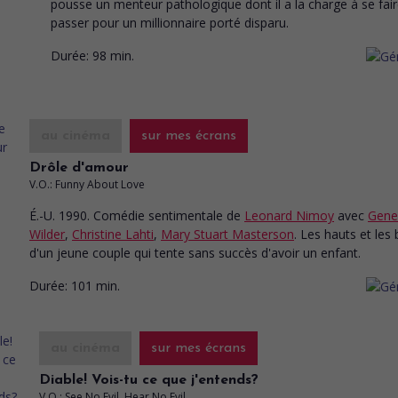
pousse un menteur pathologique dont il a la charge à se fai
passer pour un millionnaire porté disparu.
Durée:
98 min.
au cinéma
sur mes écrans
Drôle d'amour
V.O.: Funny About Love
É.-U. 1990. Comédie sentimentale
de
Leonard Nimoy
avec
Gene
Wilder
,
Christine Lahti
,
Mary Stuart Masterson
. Les hauts et les
d'un jeune couple qui tente sans succès d'avoir un enfant.
Durée:
101 min.
au cinéma
sur mes écrans
Diable! Vois-tu ce que j'entends?
V.O.: See No Evil, Hear No Evil