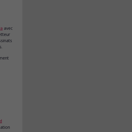
ra
avec
etteur
sinats
s.
rd
bation