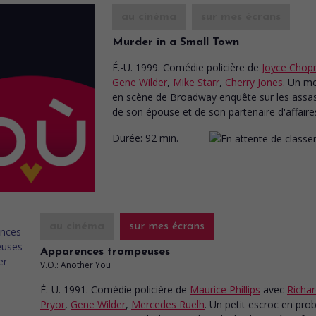
au cinéma
sur mes écrans
Murder in a Small Town
É.-U. 1999. Comédie policière
de
Joyce Chop
Gene Wilder
,
Mike Starr
,
Cherry Jones
. Un m
en scène de Broadway enquête sur les assas
de son épouse et de son partenaire d'affaire
Durée:
92 min.
au cinéma
sur mes écrans
Apparences trompeuses
V.O.: Another You
É.-U. 1991. Comédie policière
de
Maurice Phillips
avec
Richa
Pryor
,
Gene Wilder
,
Mercedes Ruelh
. Un petit escroc en pro