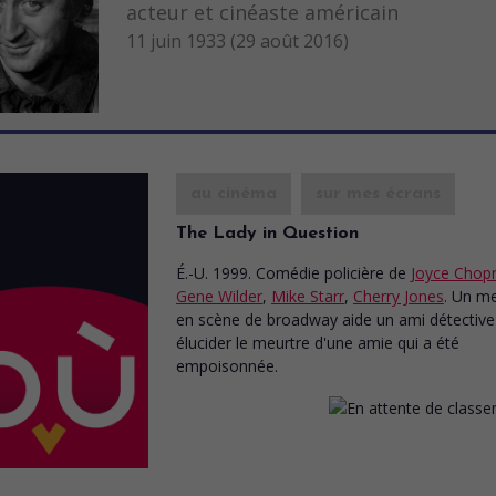
acteur et cinéaste américain
11 juin 1933 (29 août 2016)
au cinéma
sur mes écrans
The Lady in Question
É.-U. 1999. Comédie policière
de
Joyce Chop
Gene Wilder
,
Mike Starr
,
Cherry Jones
. Un m
en scène de broadway aide un ami détective
élucider le meurtre d'une amie qui a été
empoisonnée.