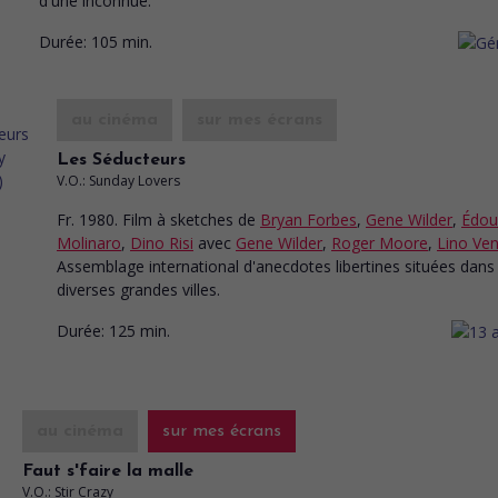
d'une inconnue.
Durée:
105 min.
au cinéma
sur mes écrans
Les Séducteurs
V.O.: Sunday Lovers
Fr. 1980. Film à sketches
de
Bryan Forbes
,
Gene Wilder
,
Édou
Molinaro
,
Dino Risi
avec
Gene Wilder
,
Roger Moore
,
Lino Ven
Assemblage international d'anecdotes libertines situées dans
diverses grandes villes.
Durée:
125 min.
au cinéma
sur mes écrans
Faut s'faire la malle
V.O.: Stir Crazy