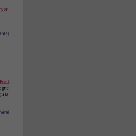
ryor
,
 Ford
,
logne
çu la