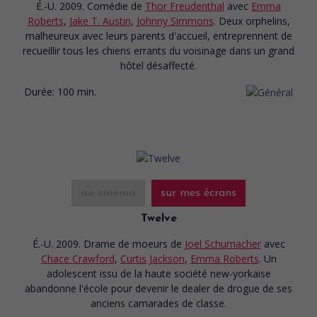
É.-U. 2009. Comédie
de
Thor Freudenthal
avec
Emma
Roberts
,
Jake T. Austin
,
Johnny Simmons
. Deux orphelins,
malheureux avec leurs parents d'accueil, entreprennent de
recueillir tous les chiens errants du voisinage dans un grand
hôtel désaffecté.
Durée:
100 min.
au cinéma
sur mes écrans
Twelve
É.-U. 2009. Drame de moeurs
de
Joel Schumacher
avec
Chace Crawford
,
Curtis Jackson
,
Emma Roberts
. Un
adolescent issu de la haute société new-yorkaise
abandonne l'école pour devenir le dealer de drogue de ses
anciens camarades de classe.