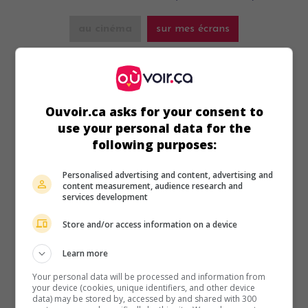
au cinéma
sur mes écrans
Nous sommes les Miller
V.O.: We're the Millers
É.-U. 2013. Comédie
de
Rawson Marshall Thurber
avec
Jason Sudeikis
,
Jennifer Aniston
,
Emma Roberts
. Afin de
Ouvoir.ca asks for your consent to
rembourser son fournisseur, un vendeur de marijuana
use your personal data for the
entreprend de faire passer une cargaison de drogue du
following purposes:
Mexique aux États-Unis en se composant une fausse
famille.
Personalised advertising and content, advertising and
content measurement, audience research and
Durée:
110 min.
services development
Store and/or access information on a device
Learn more
Your personal data will be processed and information from
au cinéma
sur mes écrans
your device (cookies, unique identifiers, and other device
data) may be stored by, accessed by and shared with 300