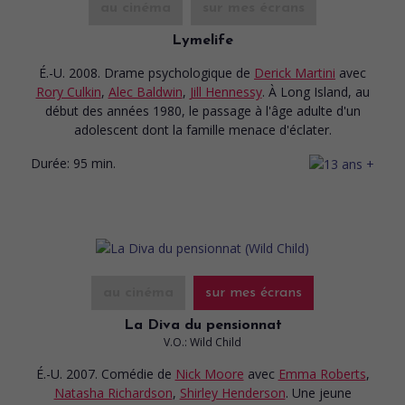
au cinéma
sur mes écrans
Lymelife
É.-U. 2008. Drame psychologique
de
Derick Martini
avec
Rory Culkin
,
Alec Baldwin
,
Jill Hennessy
. À Long Island, au
début des années 1980, le passage à l'âge adulte d'un
adolescent dont la famille menace d'éclater.
Durée:
95 min.
au cinéma
sur mes écrans
La Diva du pensionnat
V.O.: Wild Child
É.-U. 2007. Comédie
de
Nick Moore
avec
Emma Roberts
,
Natasha Richardson
,
Shirley Henderson
. Une jeune