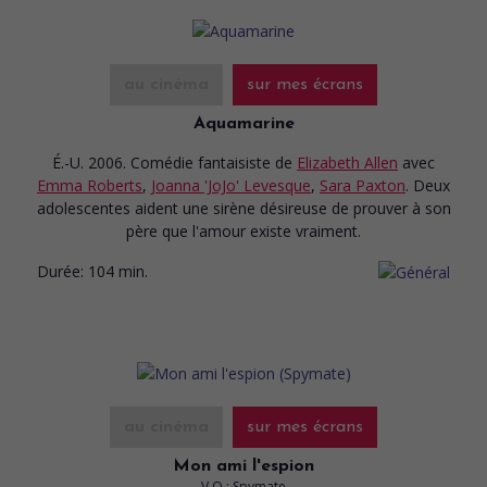
au cinéma
sur mes écrans
Aquamarine
É.-U. 2006. Comédie fantaisiste
de
Elizabeth Allen
avec
Emma Roberts
,
Joanna 'JoJo' Levesque
,
Sara Paxton
. Deux
adolescentes aident une sirène désireuse de prouver à son
père que l'amour existe vraiment.
Durée:
104 min.
au cinéma
sur mes écrans
Mon ami l'espion
V.O.: Spymate