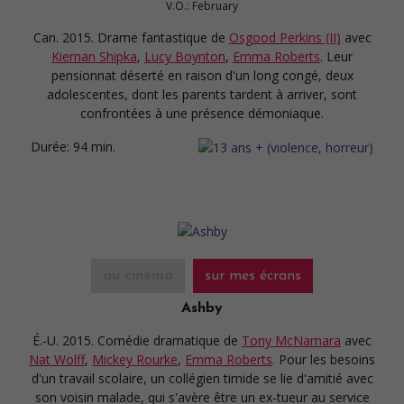
V.O.: February
Can. 2015. Drame fantastique
de
Osgood Perkins (II)
avec
Kiernan Shipka
,
Lucy Boynton
,
Emma Roberts
. Leur
pensionnat déserté en raison d'un long congé, deux
adolescentes, dont les parents tardent à arriver, sont
confrontées à une présence démoniaque.
Durée:
94 min.
au cinéma
sur mes écrans
Ashby
É.-U. 2015. Comédie dramatique
de
Tony McNamara
avec
Nat Wolff
,
Mickey Rourke
,
Emma Roberts
. Pour les besoins
d'un travail scolaire, un collégien timide se lie d'amitié avec
son voisin malade, qui s'avère être un ex-tueur au service