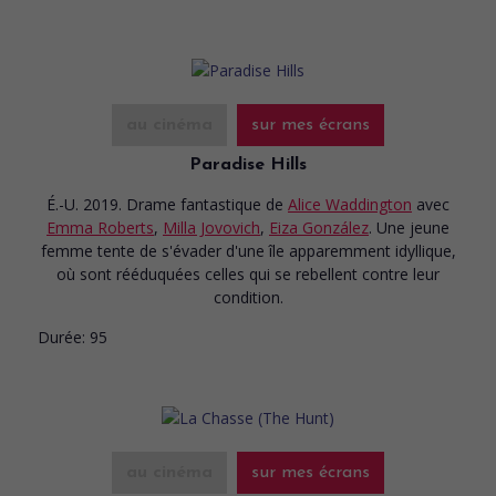
au cinéma
sur mes écrans
Paradise Hills
É.-U. 2019. Drame fantastique
de
Alice Waddington
avec
Emma Roberts
,
Milla Jovovich
,
Eiza González
. Une jeune
femme tente de s'évader d'une île apparemment idyllique,
où sont rééduquées celles qui se rebellent contre leur
condition.
Durée:
95
au cinéma
sur mes écrans