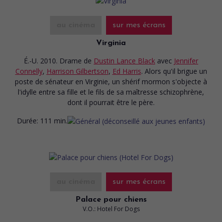
au cinéma
sur mes écrans
Virginia
É.-U. 2010. Drame
de
Dustin Lance Black
avec
Jennifer
Connelly
,
Harrison Gilbertson
,
Ed Harris
. Alors qu'il brigue un
poste de sénateur en Virginie, un shérif mormon s'objecte à
l'idylle entre sa fille et le fils de sa maîtresse schizophrène,
dont il pourrait être le père.
Durée:
111 min.
au cinéma
sur mes écrans
Palace pour chiens
V.O.: Hotel For Dogs