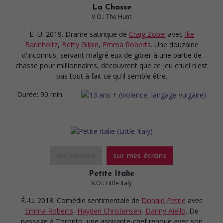
La Chasse
V.O.: The Hunt
É.-U. 2019. Drame satirique
de
Craig Zobel
avec
Ike
Barinholtz
,
Betty Gilpin
,
Emma Roberts
. Une douzaine
d'inconnus, servant malgré eux de gibier à une partie de
chasse pour millionnaires, découvrent que ce jeu cruel n'est
pas tout à fait ce qu'il semble être.
Durée:
90 min.
au cinéma
sur mes écrans
Petite Italie
V.O.: Little Italy
É.-U. 2018. Comédie sentimentale
de
Donald Petrie
avec
Emma Roberts
,
Hayden Christensen
,
Danny Aiello
. De
passage à Toronto, une aspirante-chef renoue avec son