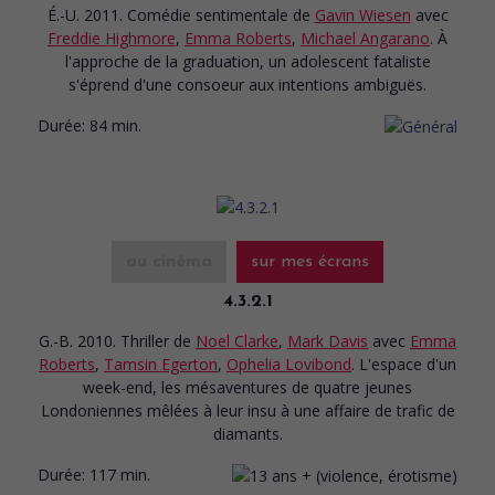
É.-U. 2011. Comédie sentimentale
de
Gavin Wiesen
avec
Freddie Highmore
,
Emma Roberts
,
Michael Angarano
. À
l'approche de la graduation, un adolescent fataliste
s'éprend d'une consoeur aux intentions ambiguës.
Durée:
84 min.
au cinéma
sur mes écrans
4.3.2.1
G.-B. 2010. Thriller
de
Noel Clarke
,
Mark Davis
avec
Emma
Roberts
,
Tamsin Egerton
,
Ophelia Lovibond
. L'espace d'un
week-end, les mésaventures de quatre jeunes
Londoniennes mêlées à leur insu à une affaire de trafic de
diamants.
Durée:
117 min.