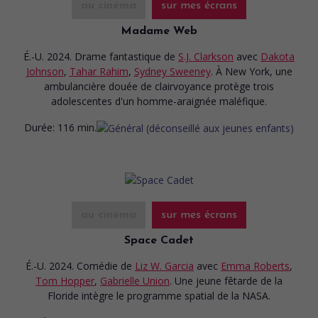
au cinéma
sur mes écrans
Madame Web
É.-U. 2024. Drame fantastique
de
S.J. Clarkson
avec
Dakota
Johnson
,
Tahar Rahim
,
Sydney Sweeney
. À New York, une
ambulancière douée de clairvoyance protège trois
adolescentes d'un homme-araignée maléfique.
Durée:
116 min.
au cinéma
sur mes écrans
Space Cadet
É.-U. 2024. Comédie
de
Liz W. Garcia
avec
Emma Roberts
,
Tom Hopper
,
Gabrielle Union
. Une jeune fêtarde de la
Floride intègre le programme spatial de la NASA.