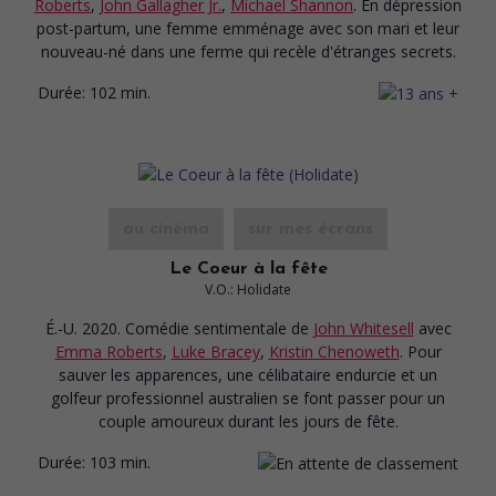
Roberts
,
John Gallagher Jr.
,
Michael Shannon
. En dépression
post-partum, une femme emménage avec son mari et leur
nouveau-né dans une ferme qui recèle d'étranges secrets.
Durée:
102 min.
au cinéma
sur mes écrans
Le Coeur à la fête
V.O.: Holidate
É.-U. 2020. Comédie sentimentale
de
John Whitesell
avec
Emma Roberts
,
Luke Bracey
,
Kristin Chenoweth
. Pour
sauver les apparences, une célibataire endurcie et un
golfeur professionnel australien se font passer pour un
couple amoureux durant les jours de fête.
Durée:
103 min.