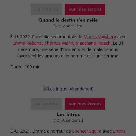
au cinéma
sur mes écrans
Quand le destin s'en mêle
V.O.: About Fate
É.-U. 2022. Comédie sentimentale
de
Marius Vaysberg
avec
Emma Roberts
,
Thomas Mann
,
Madelaine Petsch
. Le 31
décembre, une série d'incidents et de malentendus
favorisent les amours d'un homme et d'une femme.
Durée:
100 min.
au cinéma
sur mes écrans
Les Intrus
V.O.: Abandoned
É.-U. 2021. Drame d'horreur
de
Spencer Squire
avec
Emma