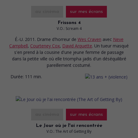
au cinéma
sur mes écrans
Frissons 4
V.O.: Scream 4
É.-U. 2011. Drame d'horreur
de
Wes Craven
avec
Neve
Campbell
,
Courteney Cox
,
David Arquette
. Un tueur masqué
s'en prend à la cousine d'une jeune femme de passage
dans la petite ville où elle triompha jadis d'un déséquilibré
pareillement costumé.
Durée:
111 min.
au cinéma
sur mes écrans
Le Jour où je l'ai rencontrée
V.O.: The Art of Getting By