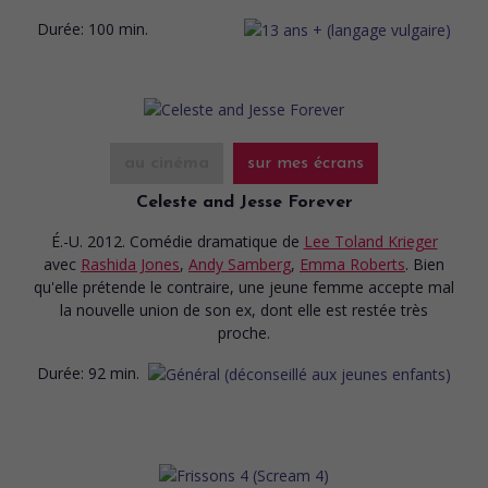
Durée:
100 min.
au cinéma
sur mes écrans
Celeste and Jesse Forever
É.-U. 2012. Comédie dramatique
de
Lee Toland Krieger
avec
Rashida Jones
,
Andy Samberg
,
Emma Roberts
. Bien
qu'elle prétende le contraire, une jeune femme accepte mal
la nouvelle union de son ex, dont elle est restée très
proche.
Durée:
92 min.