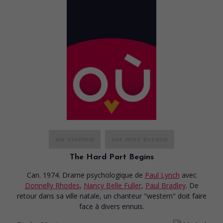
au cinéma
sur mes écrans
The Hard Part Begins
Can. 1974. Drame psychologique
de
Paul Lynch
avec
Donnelly Rhodes
,
Nancy Belle Fuller
,
Paul Bradley
. De
retour dans sa ville natale, un chanteur "western" doit faire
face à divers ennuis.