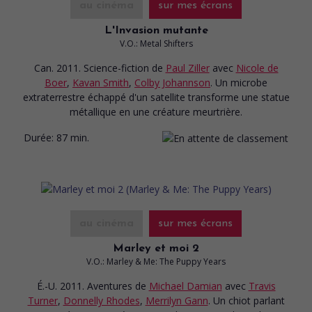
au cinéma
sur mes écrans
L'Invasion mutante
V.O.: Metal Shifters
Can. 2011. Science-fiction
de
Paul Ziller
avec
Nicole de
Boer
,
Kavan Smith
,
Colby Johannson
. Un microbe
extraterrestre échappé d'un satellite transforme une statue
métallique en une créature meurtrière.
Durée:
87 min.
au cinéma
sur mes écrans
Marley et moi 2
V.O.: Marley & Me: The Puppy Years
É.-U. 2011. Aventures
de
Michael Damian
avec
Travis
Turner
,
Donnelly Rhodes
,
Merrilyn Gann
. Un chiot parlant