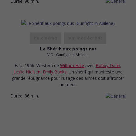
Durée:
90 min.
au cinéma
sur mes écrans
Le Shérif aux poings nus
V.O.: Gunfight in Abilene
É.-U. 1966. Western
de
William Hale
avec
Bobby Darin
,
Leslie Nielsen
,
Emily Banks
. Un shérif qui manifeste une
grande répugnance pour l'usage des armes doit affronter
un tueur.
Durée:
86 min.