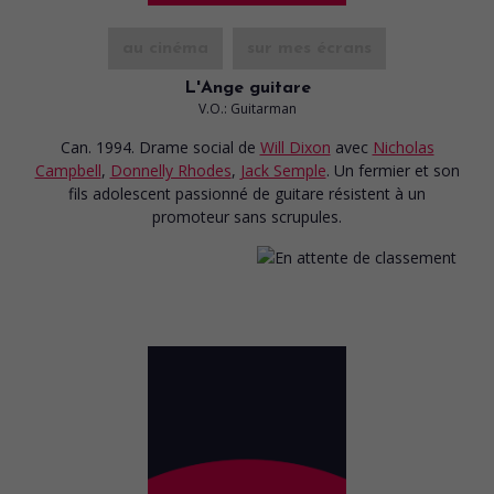
au cinéma
sur mes écrans
L'Ange guitare
V.O.: Guitarman
Can. 1994. Drame social
de
Will Dixon
avec
Nicholas
Campbell
,
Donnelly Rhodes
,
Jack Semple
. Un fermier et son
fils adolescent passionné de guitare résistent à un
promoteur sans scrupules.