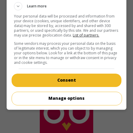
When the Vows Break
Learn more
É.-U. 1995. Drame
de
Eric Till
avec
Patty Duke
,
Donnelly
Your personal data will be processed and information from
Rhodes
,
Linda Dano
. Les difficultés rencontrées par une
your device (cookies, unique identifiers, and other device
data) may be stored by, accessed by and shared with 300
femme en instance de divorce.
partners, or used specifically by this site. We and our partners
may use precise geolocation data.
List of partners.
Durée:
120 min.
Some vendors may process your personal data on the basis
of legitimate interest, which you can object to by managing
your options below. Look for a link at the bottom of this page
or in the site menu to manage or withdraw consent in privacy
and cookie settings.
Consent
Manage options