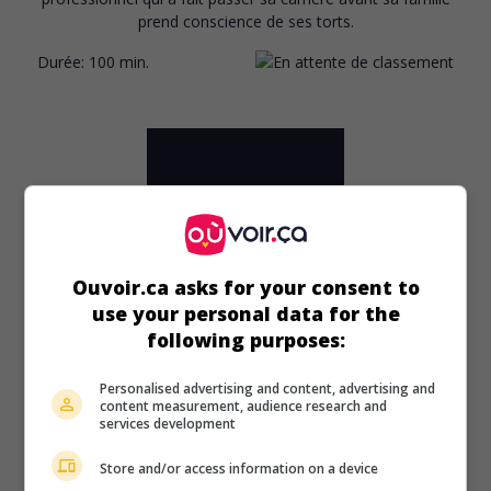
prend conscience de ses torts.
Durée:
100 min.
Ouvoir.ca asks for your consent to
use your personal data for the
following purposes:
Personalised advertising and content, advertising and
content measurement, audience research and
services development
au cinéma
sur mes écrans
Store and/or access information on a device