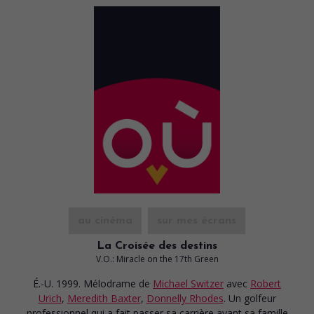
au cinéma
sur mes écrans
La Croisée des destins
V.O.: Miracle on the 17th Green
É.-U. 1999. Mélodrame
de
Michael Switzer
avec
Robert
Urich
,
Meredith Baxter
,
Donnelly Rhodes
. Un golfeur
professionnel qui a fait passer sa carrière avant sa famille