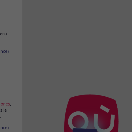
tenu
 Jones
,
s le
.