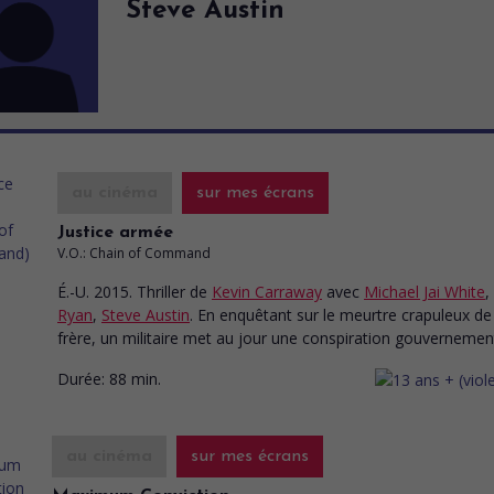
Steve Austin
au cinéma
sur mes écrans
Justice armée
V.O.: Chain of Command
É.-U. 2015. Thriller
de
Kevin Carraway
avec
Michael Jai White
,
Ryan
,
Steve Austin
. En enquêtant sur le meurtre crapuleux de
frère, un militaire met au jour une conspiration gouvernemen
Durée:
88 min.
au cinéma
sur mes écrans