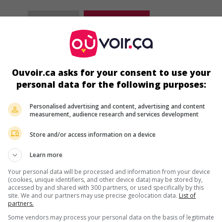
au cinéma
sur mes écrans
Représailles
V.O.: Recoil
Can. 2011. Thriller
de
Terry Miles
avec
Steve Austin
,
Danny T
Ouvoir.ca asks for your consent to use your
Serinda Swan
. Après avoir éliminé un violeur, un ancien polici
personal data for the following purposes:
prend aux membres d'un gang de motards criminalisés qui f
régner la terreur dans une petite ville.
Personalised advertising and content, advertising and content
Durée:
94 min.
measurement, audience research and services development
Store and/or access information on a device
au cinéma
sur mes écrans
Learn more
Knockout
Your personal data will be processed and information from your device
(cookies, unique identifiers, and other device data) may be stored by,
É.-U. 2011. Drame sportif
de
Anne Wheeler
avec
Daniel Magde
accessed by and shared with 300 partners, or used specifically by this
Steve Austin
,
Jaren Brandt Bartlett
. Devenu concierge dans une
site. We and our partners may use precise geolocation data.
List of
partners.
secondaire, un ancien champion de boxe prend sous son aile 
nouvel élève persécuté par ses camarades de classe.
Some vendors may process your personal data on the basis of legitimate