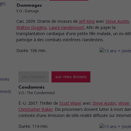
Dommages
V.O.: Damage
Can. 2009. Drame de moeurs
de
Jeff King
avec
Steve Austin
,
Walton Goggins
,
Laura Vandervoort
. Afin de payer la
transplantation cardiaque d'une petite fille malade, un ex-dé
participe à des combats extrêmes clandestins.
Durée:
106 min.
au cinéma
sur mes écrans
Condamnés
V.O.: The Condemned
É.-U. 2007. Thriller
de
Scott Wiper
avec
Steve Austin
,
Vinnie
Christopher Baker
. Dix prisonniers doivent lutter à mort dan
contexte d'une émission de télé-réalité diffusée sur Internet
Durée:
114 min.