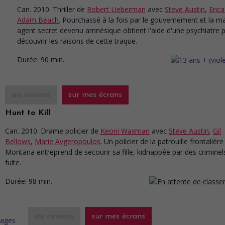
Can. 2010. Thriller
de
Robert Lieberman
avec
Steve Austin
,
Erica
Adam Beach
. Pourchassé à la fois par le gouvernement et la ma
agent secret devenu amnésique obtient l'aide d'une psychiatre 
découvrir les raisons de cette traque.
Durée:
90 min.
au cinéma
sur mes écrans
Hunt to Kill
Can. 2010. Drame policier
de
Keoni Waxman
avec
Steve Austin
,
Gil
Bellows
,
Marie Avgeropoulos
. Un policier de la patrouille frontalière
Montana entreprend de secourir sa fille, kidnappée par des criminel
fuite.
Durée:
98 min.
au cinéma
sur mes écrans