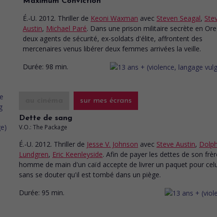
Maximum Conviction
É.-U. 2012. Thriller
de
Keoni Waxman
avec
Steven Seagal
,
Ste
Austin
,
Michael Paré
. Dans une prison militaire secrète en Or
deux agents de sécurité, ex-soldats d'élite, affrontent des
mercenaires venus libérer deux femmes arrivées la veille.
Durée:
98 min.
au cinéma
sur mes écrans
Dette de sang
V.O.: The Package
É.-U. 2012. Thriller
de
Jesse V. Johnson
avec
Steve Austin
,
Dolp
Lundgren
,
Eric Keenleyside
. Afin de payer les dettes de son frèr
homme de main d'un caïd accepte de livrer un paquet pour celu
sans se douter qu'il est tombé dans un piège.
Durée:
95 min.