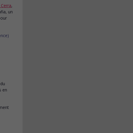
 Cerra
,
fia, un
pour
 du
s en