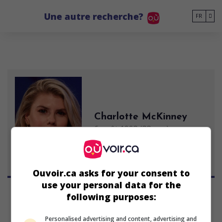
Go to main content
Une autre recherche?
FR
Charlotte McKinney
6 août 1993 (33 ans)
Ouvoir.ca asks for your consent to
use your personal data for the
following purposes:
Personalised advertising and content, advertising and