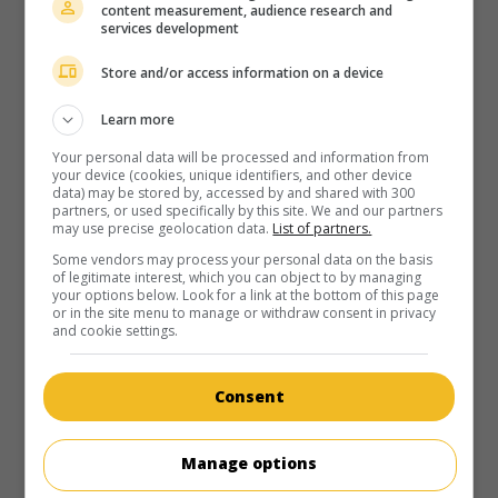
au cinéma
sur mes écrans
content measurement, audience research and
services development
Maison d'amis
V.O.: Guest House
Store and/or access information on a device
É.-U. 2020. Comédie
de
Sam Macaroni
avec
Pauly Shore
,
Learn more
Aimee Teegarden
,
Billy Zane
. Après avoir emménagé dans
leur nouvelle demeure, des jeunes mariés découvrent que
Your personal data will be processed and information from
your device (cookies, unique identifiers, and other device
la maison d'amis est habitée par un fêtard invétéré.
data) may be stored by, accessed by and shared with 300
partners, or used specifically by this site. We and our partners
Durée:
84 min.
may use precise geolocation data.
List of partners.
Some vendors may process your personal data on the basis
of legitimate interest, which you can object to by managing
your options below. Look for a link at the bottom of this page
or in the site menu to manage or withdraw consent in privacy
and cookie settings.
au cinéma
sur mes écrans
Consent
Familles en folie
V.O.: Mad Families
É.-U. 2017. Comédie
de
Fred Wolf
avec
Charlie Sheen
,
Leah
Manage options
Remini
,
Charlotte McKinney
. Trois familles se disputent un