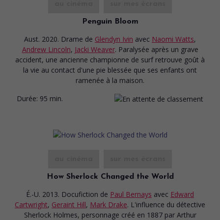
au cinéma
sur mes écrans
Penguin Bloom
Aust. 2020. Drame
de
Glendyn Ivin
avec
Naomi Watts
,
Andrew Lincoln
,
Jacki Weaver
. Paralysée après un grave
accident, une ancienne championne de surf retrouve goût à
la vie au contact d'une pie blessée que ses enfants ont
ramenée à la maison.
Durée:
95 min.
au cinéma
sur mes écrans
How Sherlock Changed the World
É.-U. 2013. Docufiction
de
Paul Bernays
avec
Edward
Cartwright
,
Geraint Hill
,
Mark Drake
. L'influence du détective
Sherlock Holmes, personnage créé en 1887 par Arthur