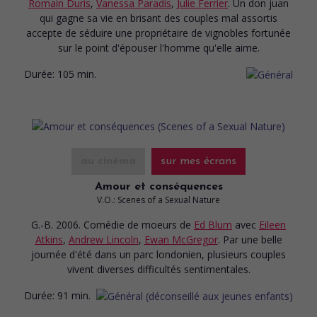
Romain Duris
,
Vanessa Paradis
,
Julie Ferrier
. Un don juan
qui gagne sa vie en brisant des couples mal assortis
accepte de séduire une propriétaire de vignobles fortunée
sur le point d'épouser l'homme qu'elle aime.
Durée:
105 min.
au cinéma
sur mes écrans
Amour et conséquences
V.O.: Scenes of a Sexual Nature
G.-B. 2006. Comédie de moeurs
de
Ed Blum
avec
Eileen
Atkins
,
Andrew Lincoln
,
Ewan McGregor
. Par une belle
journée d'été dans un parc londonien, plusieurs couples
vivent diverses difficultés sentimentales.
Durée:
91 min.