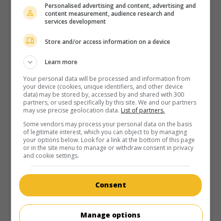
Personalised advertising and content, advertising and
content measurement, audience research and
G.-B. 2010. Aventures
de
Edward Hall
avec
Richard
services development
Armitage
,
Andrew Lincoln
,
Jodhi May
.
Store and/or access information on a device
Durée:
90 min.
Learn more
Your personal data will be processed and information from
your device (cookies, unique identifiers, and other device
data) may be stored by, accessed by and shared with 300
partners, or used specifically by this site. We and our partners
may use precise geolocation data.
List of partners.
Some vendors may process your personal data on the basis
of legitimate interest, which you can object to by managing
your options below. Look for a link at the bottom of this page
or in the site menu to manage or withdraw consent in privacy
and cookie settings.
Consent
Manage options