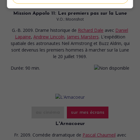
au cinéma
sur mes écrans
Mission Appolo 11: Les premiers pas sur la Lune
V.O.: Moonshot
G.-B. 2009. Drame historique
de
Richard Dale
avec
Daniel
Lapaine
,
Andrew Lincoln
,
James Marsters
. L'expédition
spatiale des astronautes Neil Armstrong et Buzz Aldrin, qui
sont devenus les premiers hommes à marcher sur la Lune
le 20 juillet 1969.
Durée:
90 min.
au cinéma
sur mes écrans
L'Arnacoeur
Fr. 2009. Comédie dramatique
de
Pascal Chaumeil
avec