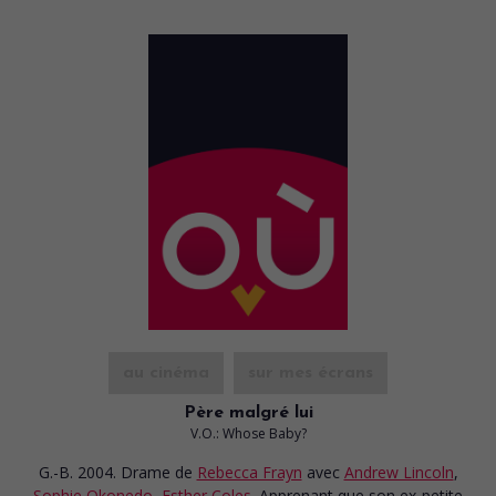
au cinéma
sur mes écrans
Père malgré lui
V.O.: Whose Baby?
G.-B. 2004. Drame
de
Rebecca Frayn
avec
Andrew Lincoln
,
Sophie Okonedo
,
Esther Coles
. Apprenant que son ex-petite